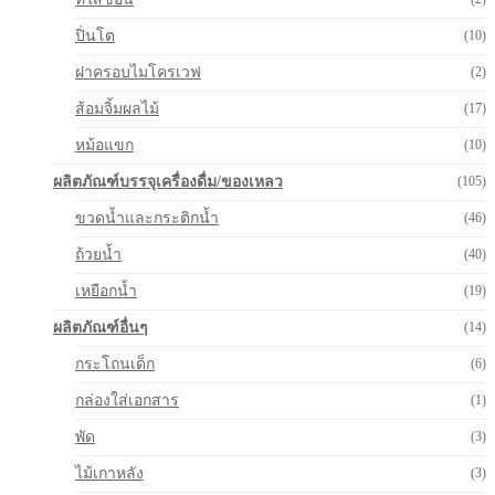
ปิ่นโต
(10)
ฝาครอบไมโครเวฟ
(2)
ส้อมจิ้มผลไม้
(17)
หม้อแขก
(10)
ผลิตภัณฑ์บรรจุเครื่องดื่ม/ของเหลว
(105)
ขวดน้ำและกระติกน้ำ
(46)
ถ้วยน้ำ
(40)
เหยือกน้ำ
(19)
ผลิตภัณฑ์อื่นๆ
(14)
กระโถนเด็ก
(6)
กล่องใส่เอกสาร
(1)
พัด
(3)
ไม้เกาหลัง
(3)