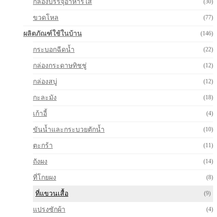
กล่องบรรจุอาหารใส
(30)
ขวดโหล
(77)
ผลิตภัณฑ์ใช้ในบ้าน
(146)
กระบอกฉีดน้ำ
(22)
กล่องกระดาษทิชชู่
(12)
กล่องสบู่
(12)
กะละมัง
(18)
เก้าอี้
(4)
ขันน้ำและกระบวยตักน้ำ
(10)
ตะกร้า
(11)
ถังผง
(14)
ที่โกยผง
(8)
ที่แขวนเสื้อ
(9)
แปรงซักผ้า
(4)