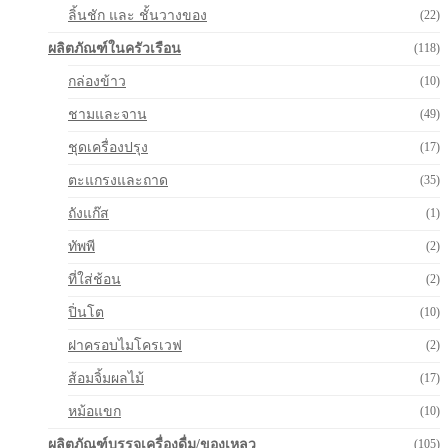
ลิ้นชัก และ ชั้นวางของ
(22)
ผลิตภัณฑ์ในครัวเรือน
(118)
กล่องข้าว
(10)
ชามและจาน
(49)
ชุดเครื่องปรุง
(17)
ตะแกรงและถาด
(35)
ถังแก๊ส
(1)
ทัพพี
(2)
ที่ใส่ช้อน
(2)
ปิ่นโต
(10)
ฝาครอบไมโครเวฟ
(2)
ส้อมจิ้มผลไม้
(17)
หม้อแขก
(10)
ผลิตภัณฑ์บรรจุเครื่องดื่ม/ของเหลว
(105)