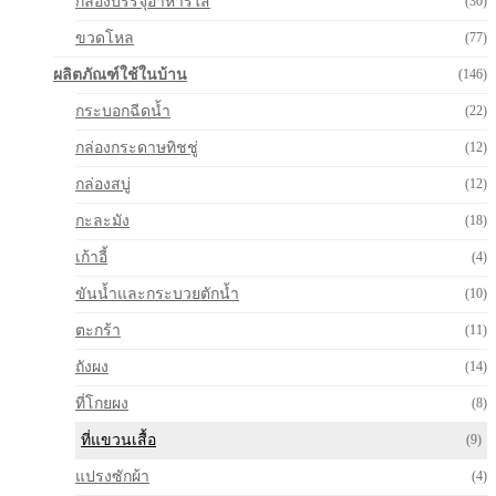
กล่องบรรจุอาหารใส
(30)
ขวดโหล
(77)
ผลิตภัณฑ์ใช้ในบ้าน
(146)
กระบอกฉีดน้ำ
(22)
กล่องกระดาษทิชชู่
(12)
กล่องสบู่
(12)
กะละมัง
(18)
เก้าอี้
(4)
ขันน้ำและกระบวยตักน้ำ
(10)
ตะกร้า
(11)
ถังผง
(14)
ที่โกยผง
(8)
ที่แขวนเสื้อ
(9)
แปรงซักผ้า
(4)