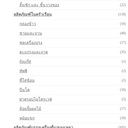
ลิ้นชัก และ ชั้นวางของ
(22)
ผลิตภัณฑ์ในครัวเรือน
(118)
กล่องข้าว
(10)
ชามและจาน
(49)
ชุดเครื่องปรุง
(17)
ตะแกรงและถาด
(35)
ถังแก๊ส
(1)
ทัพพี
(2)
ที่ใส่ช้อน
(2)
ปิ่นโต
(10)
ฝาครอบไมโครเวฟ
(2)
ส้อมจิ้มผลไม้
(17)
หม้อแขก
(10)
ผลิตภัณฑ์บรรจุเครื่องดื่ม/ของเหลว
(105)