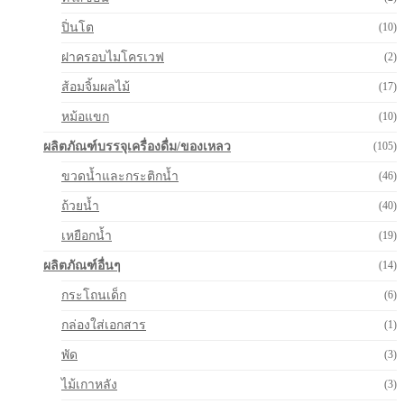
ปิ่นโต
(10)
ฝาครอบไมโครเวฟ
(2)
ส้อมจิ้มผลไม้
(17)
หม้อแขก
(10)
ผลิตภัณฑ์บรรจุเครื่องดื่ม/ของเหลว
(105)
ขวดน้ำและกระติกน้ำ
(46)
ถ้วยน้ำ
(40)
เหยือกน้ำ
(19)
ผลิตภัณฑ์อื่นๆ
(14)
กระโถนเด็ก
(6)
กล่องใส่เอกสาร
(1)
พัด
(3)
ไม้เกาหลัง
(3)