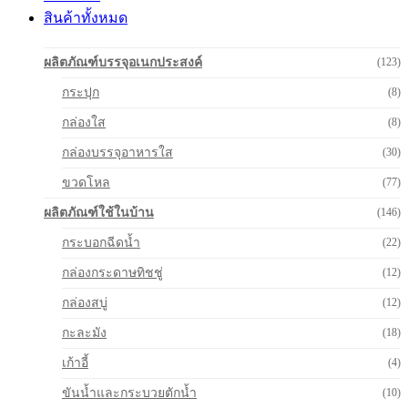
สินค้าทั้งหมด
ผลิตภัณฑ์บรรจุอเนกประสงค์
(123)
กระปุก
(8)
กล่องใส
(8)
กล่องบรรจุอาหารใส
(30)
ขวดโหล
(77)
ผลิตภัณฑ์ใช้ในบ้าน
(146)
กระบอกฉีดน้ำ
(22)
กล่องกระดาษทิชชู่
(12)
กล่องสบู่
(12)
กะละมัง
(18)
เก้าอี้
(4)
ขันน้ำและกระบวยตักน้ำ
(10)