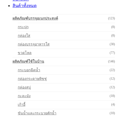
สินค้าทั้งหมด
ผลิตภัณฑ์บรรจุอเนกประสงค์
(123)
กระปุก
(8)
กล่องใส
(8)
กล่องบรรจุอาหารใส
(30)
ขวดโหล
(77)
ผลิตภัณฑ์ใช้ในบ้าน
(146)
กระบอกฉีดน้ำ
(22)
กล่องกระดาษทิชชู่
(12)
กล่องสบู่
(12)
กะละมัง
(18)
เก้าอี้
(4)
ขันน้ำและกระบวยตักน้ำ
(10)