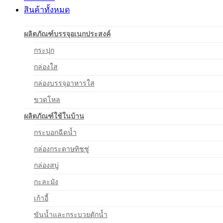
สินค้าทั้งหมด
ผลิตภัณฑ์บรรจุอเนกประสงค์
กระปุก
กล่องใส
กล่องบรรจุอาหารใส
ขวดโหล
ผลิตภัณฑ์ใช้ในบ้าน
กระบอกฉีดน้ำ
กล่องกระดาษทิชชู่
กล่องสบู่
กะละมัง
เก้าอี้
ขันน้ำและกระบวยตักน้ำ