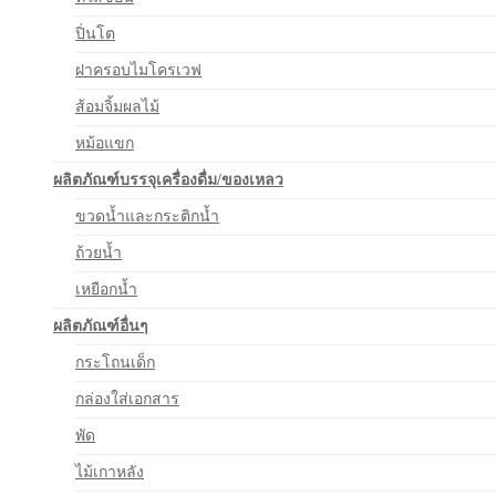
ปิ่นโต
ฝาครอบไมโครเวฟ
ส้อมจิ้มผลไม้
หม้อแขก
ผลิตภัณฑ์บรรจุเครื่องดื่ม/ของเหลว
ขวดน้ำและกระติกน้ำ
ถ้วยน้ำ
เหยือกน้ำ
ผลิตภัณฑ์อื่นๆ
กระโถนเด็ก
กล่องใส่เอกสาร
พัด
ไม้เกาหลัง