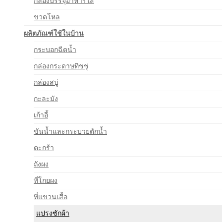
กล่องบรรจุอาหารใส
ขวดโหล
ผลิตภัณฑ์ใช้ในบ้าน
กระบอกฉีดน้ำ
กล่องกระดาษทิชชู่
กล่องสบู่
กะละมัง
เก้าอี้
ขันน้ำและกระบวยตักน้ำ
ตะกร้า
ถังผง
ที่โกยผง
ที่แขวนเสื้อ
แปรงซักผ้า