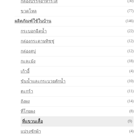
กล่องบรรจุอาหารใส
(30)
ขวดโหล
(77)
ผลิตภัณฑ์ใช้ในบ้าน
(146)
กระบอกฉีดน้ำ
(22)
กล่องกระดาษทิชชู่
(12)
กล่องสบู่
(12)
กะละมัง
(18)
เก้าอี้
(4)
ขันน้ำและกระบวยตักน้ำ
(10)
ตะกร้า
(11)
ถังผง
(14)
ที่โกยผง
(8)
ที่แขวนเสื้อ
(9)
แปรงซักผ้า
(4)