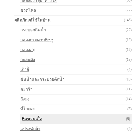
กล่องบรรจุอาหารใส
(30)
ขวดโหล
(77)
ผลิตภัณฑ์ใช้ในบ้าน
(146)
กระบอกฉีดน้ำ
(22)
กล่องกระดาษทิชชู่
(12)
กล่องสบู่
(12)
กะละมัง
(18)
เก้าอี้
(4)
ขันน้ำและกระบวยตักน้ำ
(10)
ตะกร้า
(11)
ถังผง
(14)
ที่โกยผง
(8)
ที่แขวนเสื้อ
(9)
แปรงซักผ้า
(4)