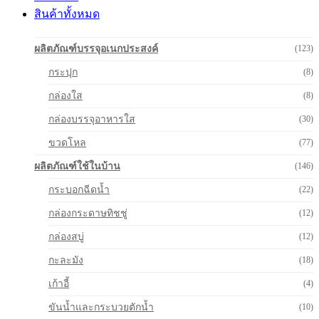
สินค้าทั้งหมด
ผลิตภัณฑ์บรรจุอเนกประสงค์
(123)
กระปุก
(8)
กล่องใส
(8)
กล่องบรรจุอาหารใส
(30)
ขวดโหล
(77)
ผลิตภัณฑ์ใช้ในบ้าน
(146)
กระบอกฉีดน้ำ
(22)
กล่องกระดาษทิชชู่
(12)
กล่องสบู่
(12)
กะละมัง
(18)
เก้าอี้
(4)
ขันน้ำและกระบวยตักน้ำ
(10)