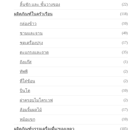
ลิ้นชัก และ ชั้นวางของ
(22)
ผลิตภัณฑ์ในครัวเรือน
(118)
กล่องข้าว
(10)
ชามและจาน
(49)
ชุดเครื่องปรุง
(17)
ตะแกรงและถาด
(35)
ถังแก๊ส
(1)
ทัพพี
(2)
ที่ใส่ช้อน
(2)
ปิ่นโต
(10)
ฝาครอบไมโครเวฟ
(2)
ส้อมจิ้มผลไม้
(17)
หม้อแขก
(10)
ผลิตภัณฑ์บรรจุเครื่องดื่ม/ของเหลว
(105)