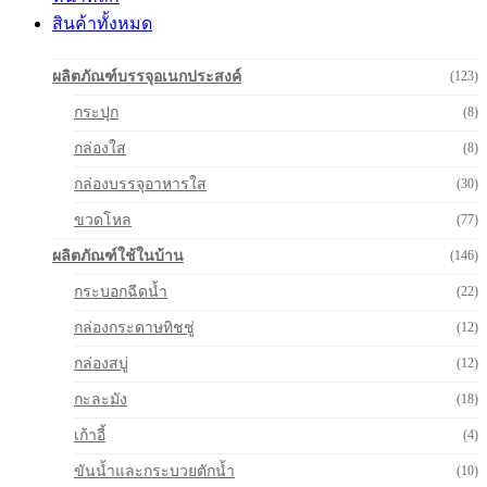
สินค้าทั้งหมด
ผลิตภัณฑ์บรรจุอเนกประสงค์
(123)
กระปุก
(8)
กล่องใส
(8)
กล่องบรรจุอาหารใส
(30)
ขวดโหล
(77)
ผลิตภัณฑ์ใช้ในบ้าน
(146)
กระบอกฉีดน้ำ
(22)
กล่องกระดาษทิชชู่
(12)
กล่องสบู่
(12)
กะละมัง
(18)
เก้าอี้
(4)
ขันน้ำและกระบวยตักน้ำ
(10)