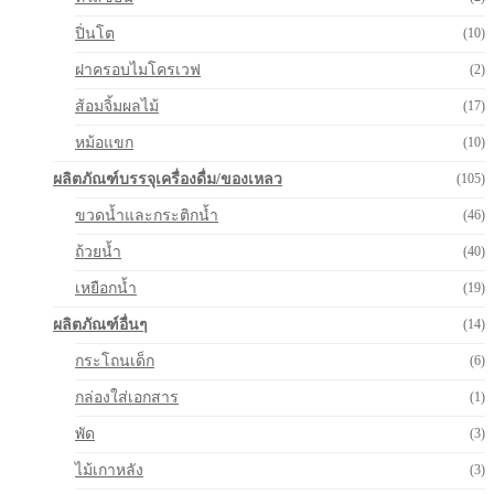
ปิ่นโต
(10)
ฝาครอบไมโครเวฟ
(2)
ส้อมจิ้มผลไม้
(17)
หม้อแขก
(10)
ผลิตภัณฑ์บรรจุเครื่องดื่ม/ของเหลว
(105)
ขวดน้ำและกระติกน้ำ
(46)
ถ้วยน้ำ
(40)
เหยือกน้ำ
(19)
ผลิตภัณฑ์อื่นๆ
(14)
กระโถนเด็ก
(6)
กล่องใส่เอกสาร
(1)
พัด
(3)
ไม้เกาหลัง
(3)