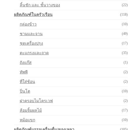
ลิ้นชัก และ ชั้นวางของ
(22)
ผลิตภัณฑ์ในครัวเรือน
(118)
กล่องข้าว
(10)
ชามและจาน
(49)
ชุดเครื่องปรุง
(17)
ตะแกรงและถาด
(35)
ถังแก๊ส
(1)
ทัพพี
(2)
ที่ใส่ช้อน
(2)
ปิ่นโต
(10)
ฝาครอบไมโครเวฟ
(2)
ส้อมจิ้มผลไม้
(17)
หม้อแขก
(10)
ผลิตภัณฑ์บรรจุเครื่องดื่ม/ของเหลว
(105)