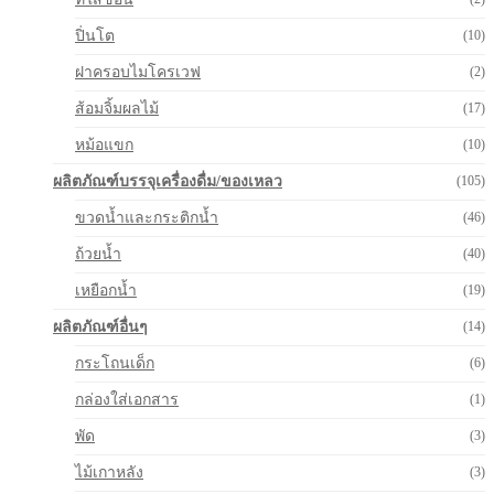
ปิ่นโต
(10)
ฝาครอบไมโครเวฟ
(2)
ส้อมจิ้มผลไม้
(17)
หม้อแขก
(10)
ผลิตภัณฑ์บรรจุเครื่องดื่ม/ของเหลว
(105)
ขวดน้ำและกระติกน้ำ
(46)
ถ้วยน้ำ
(40)
เหยือกน้ำ
(19)
ผลิตภัณฑ์อื่นๆ
(14)
กระโถนเด็ก
(6)
กล่องใส่เอกสาร
(1)
พัด
(3)
ไม้เกาหลัง
(3)