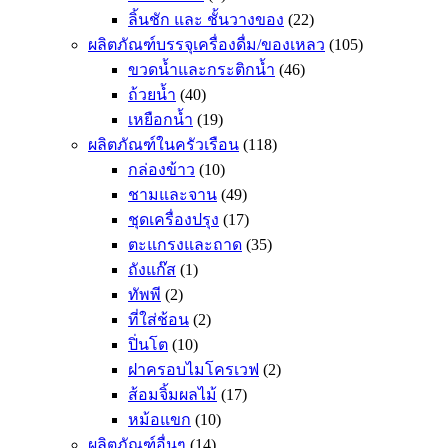
ลิ้นชัก และ ชั้นวางของ
(22)
ผลิตภัณฑ์บรรจุเครื่องดื่ม/ของเหลว
(105)
ขวดน้ำและกระติกน้ำ
(46)
ถ้วยน้ำ
(40)
เหยือกน้ำ
(19)
ผลิตภัณฑ์ในครัวเรือน
(118)
กล่องข้าว
(10)
ชามและจาน
(49)
ชุดเครื่องปรุง
(17)
ตะแกรงและถาด
(35)
ถังแก๊ส
(1)
ทัพพี
(2)
ที่ใส่ช้อน
(2)
ปิ่นโต
(10)
ฝาครอบไมโครเวฟ
(2)
ส้อมจิ้มผลไม้
(17)
หม้อแขก
(10)
ผลิตภัณฑ์อื่นๆ
(14)