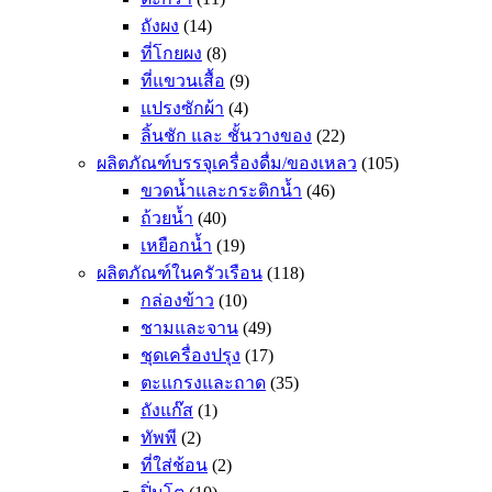
ถังผง
(14)
ที่โกยผง
(8)
ที่แขวนเสื้อ
(9)
แปรงซักผ้า
(4)
ลิ้นชัก และ ชั้นวางของ
(22)
ผลิตภัณฑ์บรรจุเครื่องดื่ม/ของเหลว
(105)
ขวดน้ำและกระติกน้ำ
(46)
ถ้วยน้ำ
(40)
เหยือกน้ำ
(19)
ผลิตภัณฑ์ในครัวเรือน
(118)
กล่องข้าว
(10)
ชามและจาน
(49)
ชุดเครื่องปรุง
(17)
ตะแกรงและถาด
(35)
ถังแก๊ส
(1)
ทัพพี
(2)
ที่ใส่ช้อน
(2)