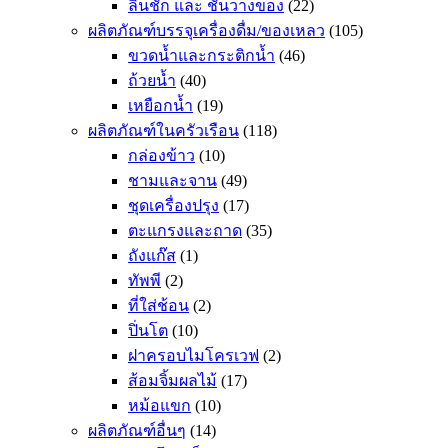
ลิ้นชัก และ ชั้นวางของ
(22)
ผลิตภัณฑ์บรรจุเครื่องดื่ม/ของเหลว
(105)
ขวดน้ำและกระติกน้ำ
(46)
ถ้วยน้ำ
(40)
เหยือกน้ำ
(19)
ผลิตภัณฑ์ในครัวเรือน
(118)
กล่องข้าว
(10)
ชามและจาน
(49)
ชุดเครื่องปรุง
(17)
ตะแกรงและถาด
(35)
ถังแก๊ส
(1)
ทัพพี
(2)
ที่ใส่ช้อน
(2)
ปิ่นโต
(10)
ฝาครอบไมโครเวฟ
(2)
ส้อมจิ้มผลไม้
(17)
หม้อแขก
(10)
ผลิตภัณฑ์อื่นๆ
(14)