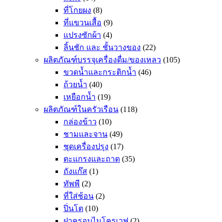
ที่โกยผง
(8)
ที่แขวนเสื้อ
(9)
แปรงซักผ้า
(4)
ลิ้นชัก และ ชั้นวางของ
(22)
ผลิตภัณฑ์บรรจุเครื่องดื่ม/ของเหลว
(105)
ขวดน้ำและกระติกน้ำ
(46)
ถ้วยน้ำ
(40)
เหยือกน้ำ
(19)
ผลิตภัณฑ์ในครัวเรือน
(118)
กล่องข้าว
(10)
ชามและจาน
(49)
ชุดเครื่องปรุง
(17)
ตะแกรงและถาด
(35)
ถังแก๊ส
(1)
ทัพพี
(2)
ที่ใส่ช้อน
(2)
ปิ่นโต
(10)
ฝาครอบไมโครเวฟ
(2)