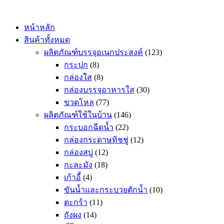
Skip
to
content
หน้าหลัก
สินค้าทั้งหมด
ผลิตภัณฑ์บรรจุอเนกประสงค์
(123)
กระปุก
(8)
กล่องใส
(8)
กล่องบรรจุอาหารใส
(30)
ขวดโหล
(77)
ผลิตภัณฑ์ใช้ในบ้าน
(146)
กระบอกฉีดน้ำ
(22)
กล่องกระดาษทิชชู่
(12)
กล่องสบู่
(12)
กะละมัง
(18)
เก้าอี้
(4)
ขันน้ำและกระบวยตักน้ำ
(10)
ตะกร้า
(11)
ถังผง
(14)