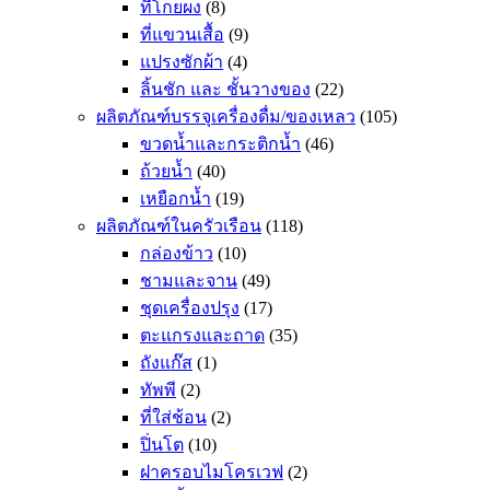
ที่โกยผง
(8)
ที่แขวนเสื้อ
(9)
แปรงซักผ้า
(4)
ลิ้นชัก และ ชั้นวางของ
(22)
ผลิตภัณฑ์บรรจุเครื่องดื่ม/ของเหลว
(105)
ขวดน้ำและกระติกน้ำ
(46)
ถ้วยน้ำ
(40)
เหยือกน้ำ
(19)
ผลิตภัณฑ์ในครัวเรือน
(118)
กล่องข้าว
(10)
ชามและจาน
(49)
ชุดเครื่องปรุง
(17)
ตะแกรงและถาด
(35)
ถังแก๊ส
(1)
ทัพพี
(2)
ที่ใส่ช้อน
(2)
ปิ่นโต
(10)
ฝาครอบไมโครเวฟ
(2)