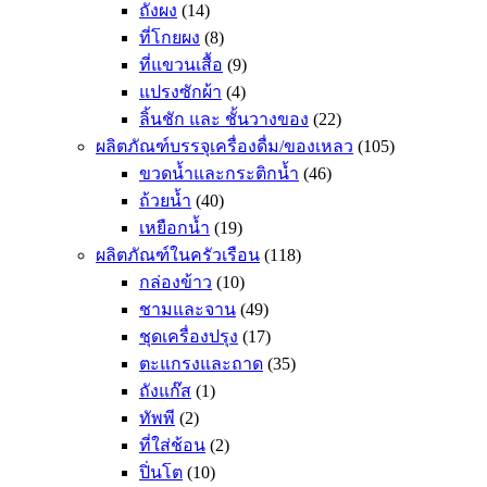
ถังผง
(14)
ที่โกยผง
(8)
ที่แขวนเสื้อ
(9)
แปรงซักผ้า
(4)
ลิ้นชัก และ ชั้นวางของ
(22)
ผลิตภัณฑ์บรรจุเครื่องดื่ม/ของเหลว
(105)
ขวดน้ำและกระติกน้ำ
(46)
ถ้วยน้ำ
(40)
เหยือกน้ำ
(19)
ผลิตภัณฑ์ในครัวเรือน
(118)
กล่องข้าว
(10)
ชามและจาน
(49)
ชุดเครื่องปรุง
(17)
ตะแกรงและถาด
(35)
ถังแก๊ส
(1)
ทัพพี
(2)
ที่ใส่ช้อน
(2)
ปิ่นโต
(10)