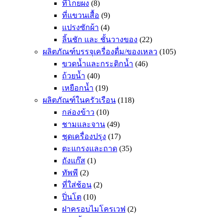
ที่โกยผง
(8)
ที่แขวนเสื้อ
(9)
แปรงซักผ้า
(4)
ลิ้นชัก และ ชั้นวางของ
(22)
ผลิตภัณฑ์บรรจุเครื่องดื่ม/ของเหลว
(105)
ขวดน้ำและกระติกน้ำ
(46)
ถ้วยน้ำ
(40)
เหยือกน้ำ
(19)
ผลิตภัณฑ์ในครัวเรือน
(118)
กล่องข้าว
(10)
ชามและจาน
(49)
ชุดเครื่องปรุง
(17)
ตะแกรงและถาด
(35)
ถังแก๊ส
(1)
ทัพพี
(2)
ที่ใส่ช้อน
(2)
ปิ่นโต
(10)
ฝาครอบไมโครเวฟ
(2)