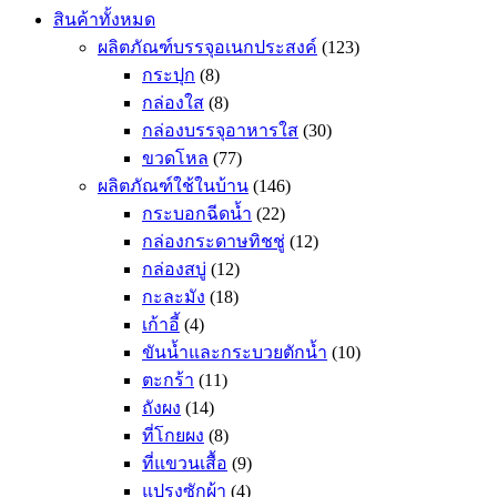
สินค้าทั้งหมด
ผลิตภัณฑ์บรรจุอเนกประสงค์
(123)
กระปุก
(8)
กล่องใส
(8)
กล่องบรรจุอาหารใส
(30)
ขวดโหล
(77)
ผลิตภัณฑ์ใช้ในบ้าน
(146)
กระบอกฉีดน้ำ
(22)
กล่องกระดาษทิชชู่
(12)
กล่องสบู่
(12)
กะละมัง
(18)
เก้าอี้
(4)
ขันน้ำและกระบวยตักน้ำ
(10)
ตะกร้า
(11)
ถังผง
(14)
ที่โกยผง
(8)
ที่แขวนเสื้อ
(9)
แปรงซักผ้า
(4)