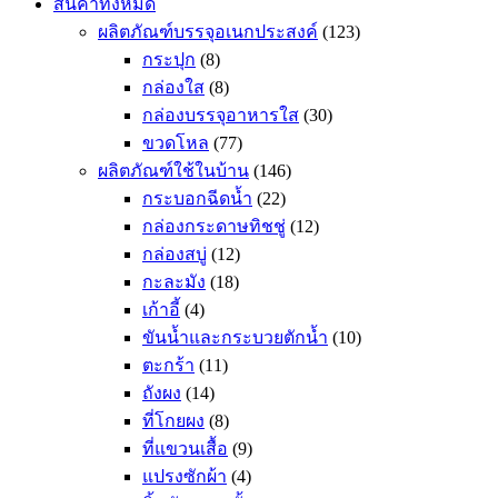
สินค้าทั้งหมด
ผลิตภัณฑ์บรรจุอเนกประสงค์
(123)
กระปุก
(8)
กล่องใส
(8)
กล่องบรรจุอาหารใส
(30)
ขวดโหล
(77)
ผลิตภัณฑ์ใช้ในบ้าน
(146)
กระบอกฉีดน้ำ
(22)
กล่องกระดาษทิชชู่
(12)
กล่องสบู่
(12)
กะละมัง
(18)
เก้าอี้
(4)
ขันน้ำและกระบวยตักน้ำ
(10)
ตะกร้า
(11)
ถังผง
(14)
ที่โกยผง
(8)
ที่แขวนเสื้อ
(9)
แปรงซักผ้า
(4)