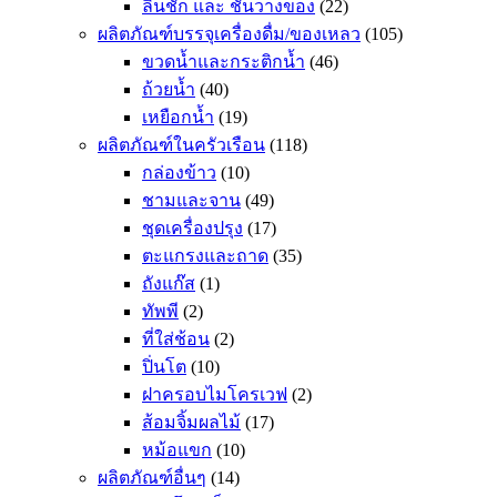
ลิ้นชัก และ ชั้นวางของ
(22)
ผลิตภัณฑ์บรรจุเครื่องดื่ม/ของเหลว
(105)
ขวดน้ำและกระติกน้ำ
(46)
ถ้วยน้ำ
(40)
เหยือกน้ำ
(19)
ผลิตภัณฑ์ในครัวเรือน
(118)
กล่องข้าว
(10)
ชามและจาน
(49)
ชุดเครื่องปรุง
(17)
ตะแกรงและถาด
(35)
ถังแก๊ส
(1)
ทัพพี
(2)
ที่ใส่ช้อน
(2)
ปิ่นโต
(10)
ฝาครอบไมโครเวฟ
(2)
ส้อมจิ้มผลไม้
(17)
หม้อแขก
(10)
ผลิตภัณฑ์อื่นๆ
(14)