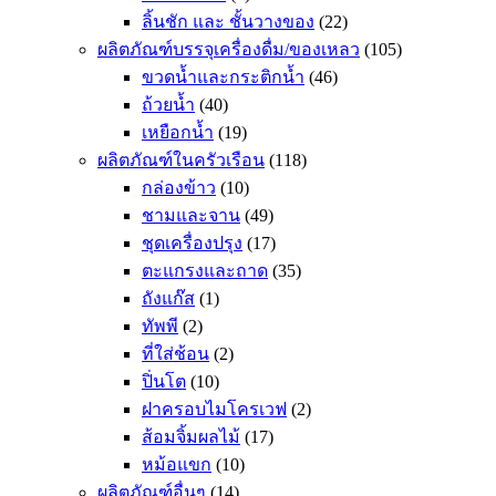
ลิ้นชัก และ ชั้นวางของ
(22)
ผลิตภัณฑ์บรรจุเครื่องดื่ม/ของเหลว
(105)
ขวดน้ำและกระติกน้ำ
(46)
ถ้วยน้ำ
(40)
เหยือกน้ำ
(19)
ผลิตภัณฑ์ในครัวเรือน
(118)
กล่องข้าว
(10)
ชามและจาน
(49)
ชุดเครื่องปรุง
(17)
ตะแกรงและถาด
(35)
ถังแก๊ส
(1)
ทัพพี
(2)
ที่ใส่ช้อน
(2)
ปิ่นโต
(10)
ฝาครอบไมโครเวฟ
(2)
ส้อมจิ้มผลไม้
(17)
หม้อแขก
(10)
ผลิตภัณฑ์อื่นๆ
(14)