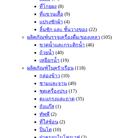
ที่โกยผง
(8)
ที่แขวนเสื้อ
(9)
แปรงซักผ้า
(4)
ลิ้นชัก และ ชั้นวางของ
(22)
ผลิตภัณฑ์บรรจุเครื่องดื่ม/ของเหลว
(105)
ขวดน้ำและกระติกน้ำ
(46)
ถ้วยน้ำ
(40)
เหยือกน้ำ
(19)
ผลิตภัณฑ์ในครัวเรือน
(118)
กล่องข้าว
(10)
ชามและจาน
(49)
ชุดเครื่องปรุง
(17)
ตะแกรงและถาด
(35)
ถังแก๊ส
(1)
ทัพพี
(2)
ที่ใส่ช้อน
(2)
ปิ่นโต
(10)
ฝาครอบไมโครเวฟ
(2)