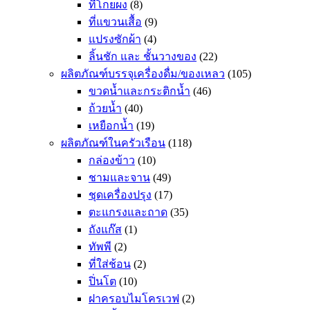
ที่โกยผง
(8)
ที่แขวนเสื้อ
(9)
แปรงซักผ้า
(4)
ลิ้นชัก และ ชั้นวางของ
(22)
ผลิตภัณฑ์บรรจุเครื่องดื่ม/ของเหลว
(105)
ขวดน้ำและกระติกน้ำ
(46)
ถ้วยน้ำ
(40)
เหยือกน้ำ
(19)
ผลิตภัณฑ์ในครัวเรือน
(118)
กล่องข้าว
(10)
ชามและจาน
(49)
ชุดเครื่องปรุง
(17)
ตะแกรงและถาด
(35)
ถังแก๊ส
(1)
ทัพพี
(2)
ที่ใส่ช้อน
(2)
ปิ่นโต
(10)
ฝาครอบไมโครเวฟ
(2)