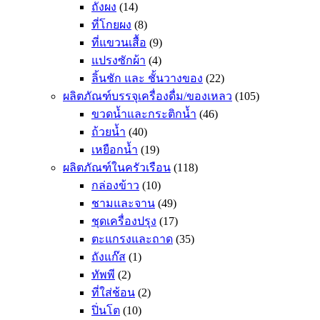
ถังผง
(14)
ที่โกยผง
(8)
ที่แขวนเสื้อ
(9)
แปรงซักผ้า
(4)
ลิ้นชัก และ ชั้นวางของ
(22)
ผลิตภัณฑ์บรรจุเครื่องดื่ม/ของเหลว
(105)
ขวดน้ำและกระติกน้ำ
(46)
ถ้วยน้ำ
(40)
เหยือกน้ำ
(19)
ผลิตภัณฑ์ในครัวเรือน
(118)
กล่องข้าว
(10)
ชามและจาน
(49)
ชุดเครื่องปรุง
(17)
ตะแกรงและถาด
(35)
ถังแก๊ส
(1)
ทัพพี
(2)
ที่ใส่ช้อน
(2)
ปิ่นโต
(10)