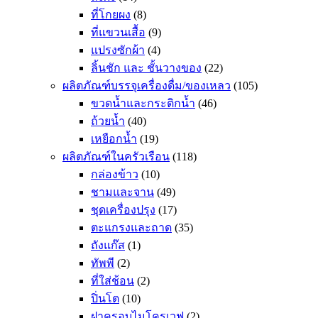
ที่โกยผง
(8)
ที่แขวนเสื้อ
(9)
แปรงซักผ้า
(4)
ลิ้นชัก และ ชั้นวางของ
(22)
ผลิตภัณฑ์บรรจุเครื่องดื่ม/ของเหลว
(105)
ขวดน้ำและกระติกน้ำ
(46)
ถ้วยน้ำ
(40)
เหยือกน้ำ
(19)
ผลิตภัณฑ์ในครัวเรือน
(118)
กล่องข้าว
(10)
ชามและจาน
(49)
ชุดเครื่องปรุง
(17)
ตะแกรงและถาด
(35)
ถังแก๊ส
(1)
ทัพพี
(2)
ที่ใส่ช้อน
(2)
ปิ่นโต
(10)
ฝาครอบไมโครเวฟ
(2)