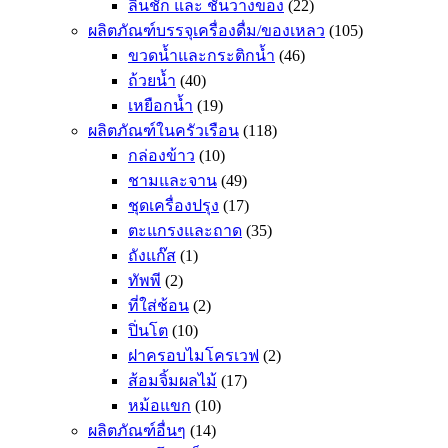
ลิ้นชัก และ ชั้นวางของ
(22)
ผลิตภัณฑ์บรรจุเครื่องดื่ม/ของเหลว
(105)
ขวดน้ำและกระติกน้ำ
(46)
ถ้วยน้ำ
(40)
เหยือกน้ำ
(19)
ผลิตภัณฑ์ในครัวเรือน
(118)
กล่องข้าว
(10)
ชามและจาน
(49)
ชุดเครื่องปรุง
(17)
ตะแกรงและถาด
(35)
ถังแก๊ส
(1)
ทัพพี
(2)
ที่ใส่ช้อน
(2)
ปิ่นโต
(10)
ฝาครอบไมโครเวฟ
(2)
ส้อมจิ้มผลไม้
(17)
หม้อแขก
(10)
ผลิตภัณฑ์อื่นๆ
(14)