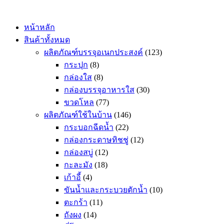
Skip
to
content
หน้าหลัก
สินค้าทั้งหมด
ผลิตภัณฑ์บรรจุอเนกประสงค์
(123)
กระปุก
(8)
กล่องใส
(8)
กล่องบรรจุอาหารใส
(30)
ขวดโหล
(77)
ผลิตภัณฑ์ใช้ในบ้าน
(146)
กระบอกฉีดน้ำ
(22)
กล่องกระดาษทิชชู่
(12)
กล่องสบู่
(12)
กะละมัง
(18)
เก้าอี้
(4)
ขันน้ำและกระบวยตักน้ำ
(10)
ตะกร้า
(11)
ถังผง
(14)