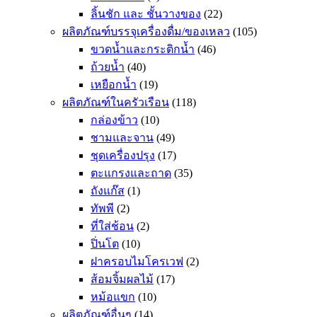
ลิ้นชัก และ ชั้นวางของ
(22)
ผลิตภัณฑ์บรรจุเครื่องดื่ม/ของเหลว
(105)
ขวดน้ำและกระติกน้ำ
(46)
ถ้วยน้ำ
(40)
เหยือกน้ำ
(19)
ผลิตภัณฑ์ในครัวเรือน
(118)
กล่องข้าว
(10)
ชามและจาน
(49)
ชุดเครื่องปรุง
(17)
ตะแกรงและถาด
(35)
ถังแก๊ส
(1)
ทัพพี
(2)
ที่ใส่ช้อน
(2)
ปิ่นโต
(10)
ฝาครอบไมโครเวฟ
(2)
ส้อมจิ้มผลไม้
(17)
หม้อแขก
(10)
ผลิตภัณฑ์อื่นๆ
(14)