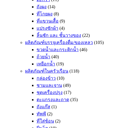
ถังผง
(14)
ที่โกยผง
(8)
ที่แขวนเสื้อ
(9)
แปรงซักผ้า
(4)
ลิ้นชัก และ ชั้นวางของ
(22)
ผลิตภัณฑ์บรรจุเครื่องดื่ม/ของเหลว
(105)
ขวดน้ำและกระติกน้ำ
(46)
ถ้วยน้ำ
(40)
เหยือกน้ำ
(19)
ผลิตภัณฑ์ในครัวเรือน
(118)
กล่องข้าว
(10)
ชามและจาน
(49)
ชุดเครื่องปรุง
(17)
ตะแกรงและถาด
(35)
ถังแก๊ส
(1)
ทัพพี
(2)
ที่ใส่ช้อน
(2)