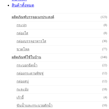
สินค้าทั้งหมด
ผลิตภัณฑ์บรรจุอเนกประสงค์
(123)
กระปุก
(8)
กล่องใส
(8)
กล่องบรรจุอาหารใส
(30)
ขวดโหล
(77)
ผลิตภัณฑ์ใช้ในบ้าน
(146)
กระบอกฉีดน้ำ
(22)
กล่องกระดาษทิชชู่
(12)
กล่องสบู่
(12)
กะละมัง
(18)
เก้าอี้
(4)
ขันน้ำและกระบวยตักน้ำ
(10)