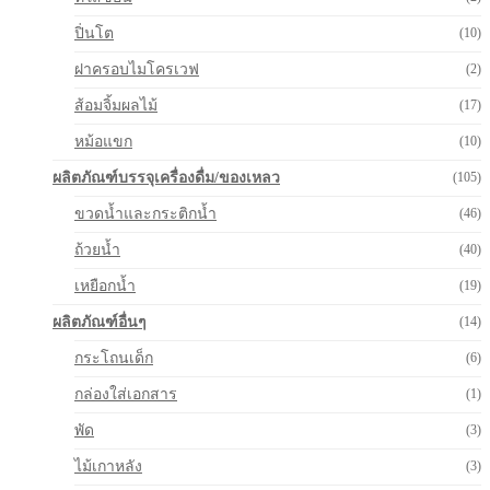
ปิ่นโต
(10)
ฝาครอบไมโครเวฟ
(2)
ส้อมจิ้มผลไม้
(17)
หม้อแขก
(10)
ผลิตภัณฑ์บรรจุเครื่องดื่ม/ของเหลว
(105)
ขวดน้ำและกระติกน้ำ
(46)
ถ้วยน้ำ
(40)
เหยือกน้ำ
(19)
ผลิตภัณฑ์อื่นๆ
(14)
กระโถนเด็ก
(6)
กล่องใส่เอกสาร
(1)
พัด
(3)
ไม้เกาหลัง
(3)