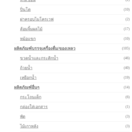
ปิ่นโต
(10)
ฝาครอบไมโครเวฟ
(2)
ส้อมจิ้มผลไม้
(17)
หม้อแขก
(10)
ผลิตภัณฑ์บรรจุเครื่องดื่ม/ของเหลว
(105)
ขวดน้ำและกระติกน้ำ
(46)
ถ้วยน้ำ
(40)
เหยือกน้ำ
(19)
ผลิตภัณฑ์อื่นๆ
(14)
กระโถนเด็ก
(6)
กล่องใส่เอกสาร
(1)
พัด
(3)
ไม้เกาหลัง
(3)