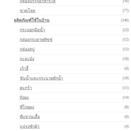
กล่องบรรจุอาหารใส
(30)
ขวดโหล
(77)
ผลิตภัณฑ์ใช้ในบ้าน
(146)
กระบอกฉีดน้ำ
(22)
กล่องกระดาษทิชชู่
(12)
กล่องสบู่
(12)
กะละมัง
(18)
เก้าอี้
(4)
ขันน้ำและกระบวยตักน้ำ
(10)
ตะกร้า
(11)
ถังผง
(14)
ที่โกยผง
(8)
ที่แขวนเสื้อ
(9)
แปรงซักผ้า
(4)