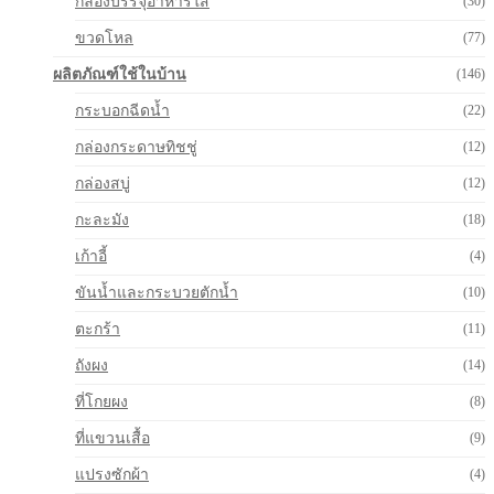
กล่องบรรจุอาหารใส
(30)
ขวดโหล
(77)
ผลิตภัณฑ์ใช้ในบ้าน
(146)
กระบอกฉีดน้ำ
(22)
กล่องกระดาษทิชชู่
(12)
กล่องสบู่
(12)
กะละมัง
(18)
เก้าอี้
(4)
ขันน้ำและกระบวยตักน้ำ
(10)
ตะกร้า
(11)
ถังผง
(14)
ที่โกยผง
(8)
ที่แขวนเสื้อ
(9)
แปรงซักผ้า
(4)