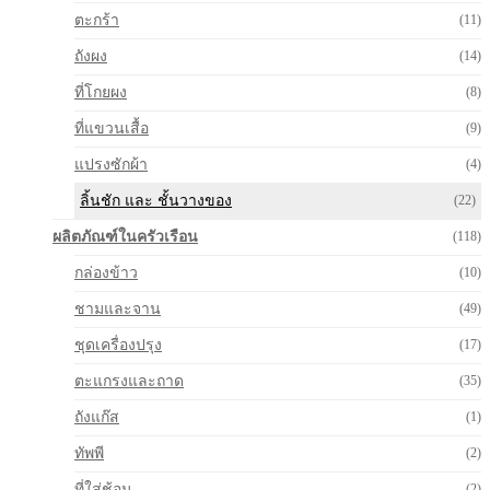
ตะกร้า
(11)
ถังผง
(14)
ที่โกยผง
(8)
ที่แขวนเสื้อ
(9)
แปรงซักผ้า
(4)
ลิ้นชัก และ ชั้นวางของ
(22)
ผลิตภัณฑ์ในครัวเรือน
(118)
กล่องข้าว
(10)
ชามและจาน
(49)
ชุดเครื่องปรุง
(17)
ตะแกรงและถาด
(35)
ถังแก๊ส
(1)
ทัพพี
(2)
ที่ใส่ช้อน
(2)