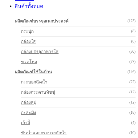
สินค้าทั้งหมด
ผลิตภัณฑ์บรรจุอเนกประสงค์
(123)
กระปุก
(8)
กล่องใส
(8)
กล่องบรรจุอาหารใส
(30)
ขวดโหล
(77)
ผลิตภัณฑ์ใช้ในบ้าน
(146)
กระบอกฉีดน้ำ
(22)
กล่องกระดาษทิชชู่
(12)
กล่องสบู่
(12)
กะละมัง
(18)
เก้าอี้
(4)
ขันน้ำและกระบวยตักน้ำ
(10)