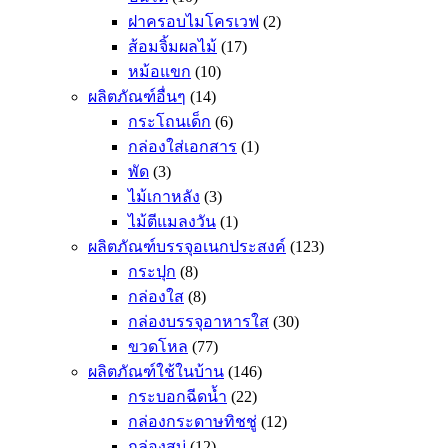
ฝาครอบไมโครเวฟ
(2)
ส้อมจิ้มผลไม้
(17)
หม้อแขก
(10)
ผลิตภัณฑ์อื่นๆ
(14)
กระโถนเด็ก
(6)
กล่องใส่เอกสาร
(1)
พัด
(3)
ไม้เกาหลัง
(3)
ไม้ตีแมลงวัน
(1)
ผลิตภัณฑ์บรรจุอเนกประสงค์
(123)
กระปุก
(8)
กล่องใส
(8)
กล่องบรรจุอาหารใส
(30)
ขวดโหล
(77)
ผลิตภัณฑ์ใช้ในบ้าน
(146)
กระบอกฉีดน้ำ
(22)
กล่องกระดาษทิชชู่
(12)
กล่องสบู่
(12)