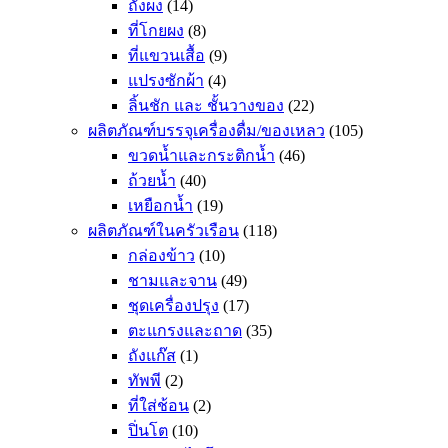
ถังผง
(14)
ที่โกยผง
(8)
ที่แขวนเสื้อ
(9)
แปรงซักผ้า
(4)
ลิ้นชัก และ ชั้นวางของ
(22)
ผลิตภัณฑ์บรรจุเครื่องดื่ม/ของเหลว
(105)
ขวดน้ำและกระติกน้ำ
(46)
ถ้วยน้ำ
(40)
เหยือกน้ำ
(19)
ผลิตภัณฑ์ในครัวเรือน
(118)
กล่องข้าว
(10)
ชามและจาน
(49)
ชุดเครื่องปรุง
(17)
ตะแกรงและถาด
(35)
ถังแก๊ส
(1)
ทัพพี
(2)
ที่ใส่ช้อน
(2)
ปิ่นโต
(10)