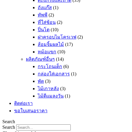
ตะแกรงและถาด
(35)
ถังแก๊ส
(1)
ทัพพี
(2)
ที่ใส่ช้อน
(2)
ปิ่นโต
(10)
ฝาครอบไมโครเวฟ
(2)
ส้อมจิ้มผลไม้
(17)
หม้อแขก
(10)
ผลิตภัณฑ์อื่นๆ
(14)
กระโถนเด็ก
(6)
กล่องใส่เอกสาร
(1)
พัด
(3)
ไม้เกาหลัง
(3)
ไม้ตีแมลงวัน
(1)
ติดต่อเรา
ขอใบเสนอราคา
Search
Search