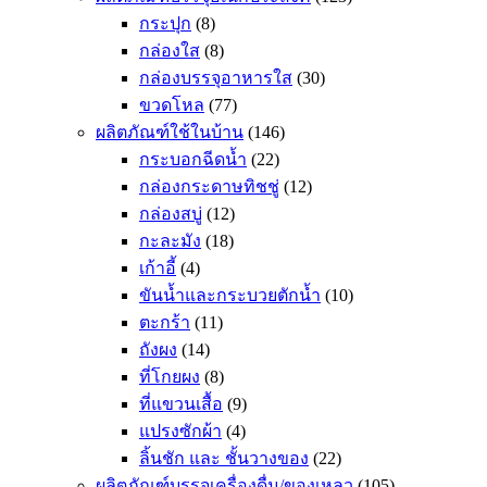
กระปุก
(8)
กล่องใส
(8)
กล่องบรรจุอาหารใส
(30)
ขวดโหล
(77)
ผลิตภัณฑ์ใช้ในบ้าน
(146)
กระบอกฉีดน้ำ
(22)
กล่องกระดาษทิชชู่
(12)
กล่องสบู่
(12)
กะละมัง
(18)
เก้าอี้
(4)
ขันน้ำและกระบวยตักน้ำ
(10)
ตะกร้า
(11)
ถังผง
(14)
ที่โกยผง
(8)
ที่แขวนเสื้อ
(9)
แปรงซักผ้า
(4)
ลิ้นชัก และ ชั้นวางของ
(22)
ผลิตภัณฑ์บรรจุเครื่องดื่ม/ของเหลว
(105)