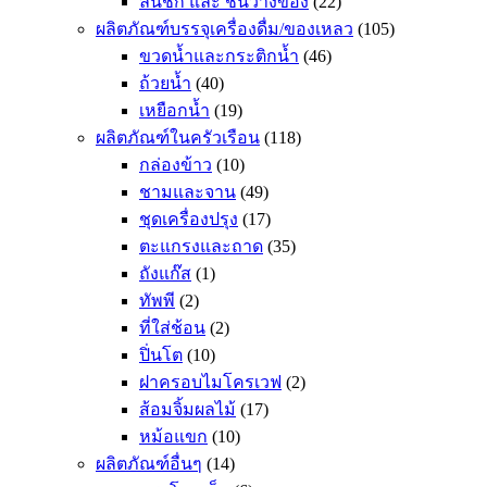
ลิ้นชัก และ ชั้นวางของ
(22)
ผลิตภัณฑ์บรรจุเครื่องดื่ม/ของเหลว
(105)
ขวดน้ำและกระติกน้ำ
(46)
ถ้วยน้ำ
(40)
เหยือกน้ำ
(19)
ผลิตภัณฑ์ในครัวเรือน
(118)
กล่องข้าว
(10)
ชามและจาน
(49)
ชุดเครื่องปรุง
(17)
ตะแกรงและถาด
(35)
ถังแก๊ส
(1)
ทัพพี
(2)
ที่ใส่ช้อน
(2)
ปิ่นโต
(10)
ฝาครอบไมโครเวฟ
(2)
ส้อมจิ้มผลไม้
(17)
หม้อแขก
(10)
ผลิตภัณฑ์อื่นๆ
(14)