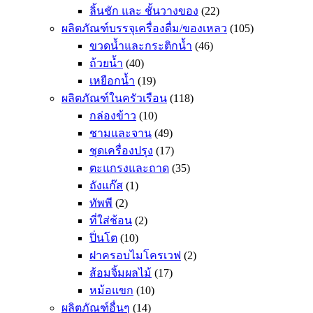
ลิ้นชัก และ ชั้นวางของ
(22)
ผลิตภัณฑ์บรรจุเครื่องดื่ม/ของเหลว
(105)
ขวดน้ำและกระติกน้ำ
(46)
ถ้วยน้ำ
(40)
เหยือกน้ำ
(19)
ผลิตภัณฑ์ในครัวเรือน
(118)
กล่องข้าว
(10)
ชามและจาน
(49)
ชุดเครื่องปรุง
(17)
ตะแกรงและถาด
(35)
ถังแก๊ส
(1)
ทัพพี
(2)
ที่ใส่ช้อน
(2)
ปิ่นโต
(10)
ฝาครอบไมโครเวฟ
(2)
ส้อมจิ้มผลไม้
(17)
หม้อแขก
(10)
ผลิตภัณฑ์อื่นๆ
(14)