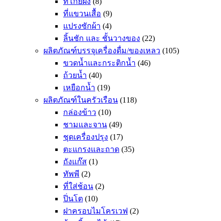
ที่โกยผง
(8)
ที่แขวนเสื้อ
(9)
แปรงซักผ้า
(4)
ลิ้นชัก และ ชั้นวางของ
(22)
ผลิตภัณฑ์บรรจุเครื่องดื่ม/ของเหลว
(105)
ขวดน้ำและกระติกน้ำ
(46)
ถ้วยน้ำ
(40)
เหยือกน้ำ
(19)
ผลิตภัณฑ์ในครัวเรือน
(118)
กล่องข้าว
(10)
ชามและจาน
(49)
ชุดเครื่องปรุง
(17)
ตะแกรงและถาด
(35)
ถังแก๊ส
(1)
ทัพพี
(2)
ที่ใส่ช้อน
(2)
ปิ่นโต
(10)
ฝาครอบไมโครเวฟ
(2)