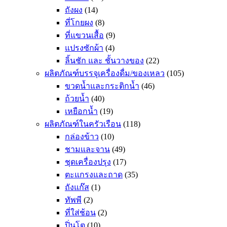
ถังผง
(14)
ที่โกยผง
(8)
ที่แขวนเสื้อ
(9)
แปรงซักผ้า
(4)
ลิ้นชัก และ ชั้นวางของ
(22)
ผลิตภัณฑ์บรรจุเครื่องดื่ม/ของเหลว
(105)
ขวดน้ำและกระติกน้ำ
(46)
ถ้วยน้ำ
(40)
เหยือกน้ำ
(19)
ผลิตภัณฑ์ในครัวเรือน
(118)
กล่องข้าว
(10)
ชามและจาน
(49)
ชุดเครื่องปรุง
(17)
ตะแกรงและถาด
(35)
ถังแก๊ส
(1)
ทัพพี
(2)
ที่ใส่ช้อน
(2)
ปิ่นโต
(10)