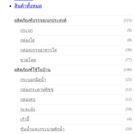
สินค้าทั้งหมด
ผลิตภัณฑ์บรรจุอเนกประสงค์
(123)
กระปุก
(8)
กล่องใส
(8)
กล่องบรรจุอาหารใส
(30)
ขวดโหล
(77)
ผลิตภัณฑ์ใช้ในบ้าน
(146)
กระบอกฉีดน้ำ
(22)
กล่องกระดาษทิชชู่
(12)
กล่องสบู่
(12)
กะละมัง
(18)
เก้าอี้
(4)
ขันน้ำและกระบวยตักน้ำ
(10)