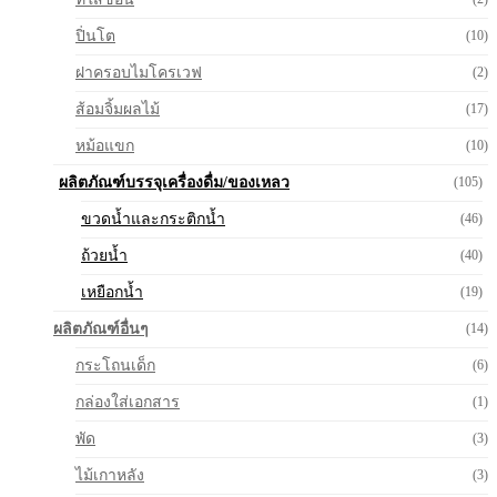
ปิ่นโต
(10)
ฝาครอบไมโครเวฟ
(2)
ส้อมจิ้มผลไม้
(17)
หม้อแขก
(10)
ผลิตภัณฑ์บรรจุเครื่องดื่ม/ของเหลว
(105)
ขวดน้ำและกระติกน้ำ
(46)
ถ้วยน้ำ
(40)
เหยือกน้ำ
(19)
ผลิตภัณฑ์อื่นๆ
(14)
กระโถนเด็ก
(6)
กล่องใส่เอกสาร
(1)
พัด
(3)
ไม้เกาหลัง
(3)