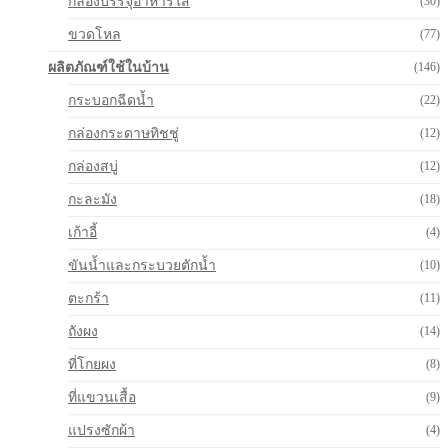
กล่องบรรจุอาหารใส
(30)
ขวดโหล
(77)
ผลิตภัณฑ์ใช้ในบ้าน
(146)
กระบอกฉีดน้ำ
(22)
กล่องกระดาษทิชชู่
(12)
กล่องสบู่
(12)
กะละมัง
(18)
เก้าอี้
(4)
ขันน้ำและกระบวยตักน้ำ
(10)
ตะกร้า
(11)
ถังผง
(14)
ที่โกยผง
(8)
ที่แขวนเสื้อ
(9)
แปรงซักผ้า
(4)