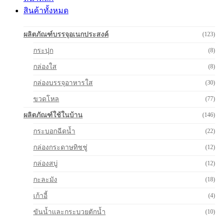
สินค้าทั้งหมด
ผลิตภัณฑ์บรรจุอเนกประสงค์
(123)
กระปุก
(8)
กล่องใส
(8)
กล่องบรรจุอาหารใส
(30)
ขวดโหล
(77)
ผลิตภัณฑ์ใช้ในบ้าน
(146)
กระบอกฉีดน้ำ
(22)
กล่องกระดาษทิชชู่
(12)
กล่องสบู่
(12)
กะละมัง
(18)
เก้าอี้
(4)
ขันน้ำและกระบวยตักน้ำ
(10)