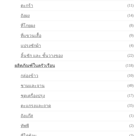
ตะกร้า
(11)
ถังผง
(14)
ที่โกยผง
(8)
ที่แขวนเสื้อ
(9)
แปรงซักผ้า
(4)
ลิ้นชัก และ ชั้นวางของ
(22)
ผลิตภัณฑ์ในครัวเรือน
(118)
กล่องข้าว
(10)
ชามและจาน
(49)
ชุดเครื่องปรุง
(17)
ตะแกรงและถาด
(35)
ถังแก๊ส
(1)
ทัพพี
(2)
ที่ใส่ช้อน
(2)