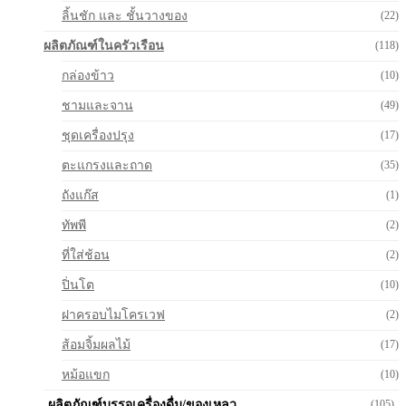
ลิ้นชัก และ ชั้นวางของ
(22)
ผลิตภัณฑ์ในครัวเรือน
(118)
กล่องข้าว
(10)
ชามและจาน
(49)
ชุดเครื่องปรุง
(17)
ตะแกรงและถาด
(35)
ถังแก๊ส
(1)
ทัพพี
(2)
ที่ใส่ช้อน
(2)
ปิ่นโต
(10)
ฝาครอบไมโครเวฟ
(2)
ส้อมจิ้มผลไม้
(17)
หม้อแขก
(10)
ผลิตภัณฑ์บรรจุเครื่องดื่ม/ของเหลว
(105)