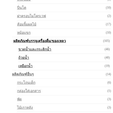
ปิ่นโต
(10)
ฝาครอบไมโครเวฟ
(2)
ส้อมจิ้มผลไม้
(17)
หม้อแขก
(10)
ผลิตภัณฑ์บรรจุเครื่องดื่ม/ของเหลว
(105)
ขวดน้ำและกระติกน้ำ
(46)
ถ้วยน้ำ
(40)
เหยือกน้ำ
(19)
ผลิตภัณฑ์อื่นๆ
(14)
กระโถนเด็ก
(6)
กล่องใส่เอกสาร
(1)
พัด
(3)
ไม้เกาหลัง
(3)