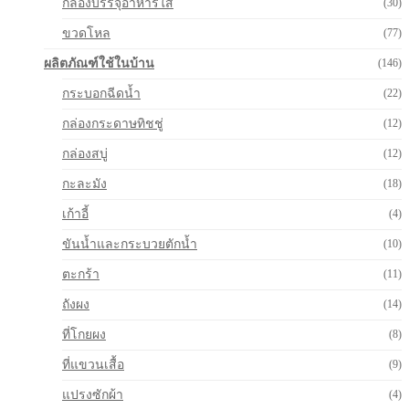
กล่องบรรจุอาหารใส
(30)
ขวดโหล
(77)
ผลิตภัณฑ์ใช้ในบ้าน
(146)
กระบอกฉีดน้ำ
(22)
กล่องกระดาษทิชชู่
(12)
กล่องสบู่
(12)
กะละมัง
(18)
เก้าอี้
(4)
ขันน้ำและกระบวยตักน้ำ
(10)
ตะกร้า
(11)
ถังผง
(14)
ที่โกยผง
(8)
ที่แขวนเสื้อ
(9)
แปรงซักผ้า
(4)