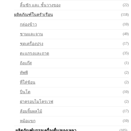
ลิ้นชัก และ ชั้นวางของ
(22)
ผลิตภัณฑ์ในครัวเรือน
(118)
กล่องข้าว
(10)
ชามและจาน
(49)
ชุดเครื่องปรุง
(17)
ตะแกรงและถาด
(35)
ถังแก๊ส
(1)
ทัพพี
(2)
ที่ใส่ช้อน
(2)
ปิ่นโต
(10)
ฝาครอบไมโครเวฟ
(2)
ส้อมจิ้มผลไม้
(17)
หม้อแขก
(10)
ผลิตภัณฑ์บรรจุเครื่องดื่ม/ของเหลว
(105)