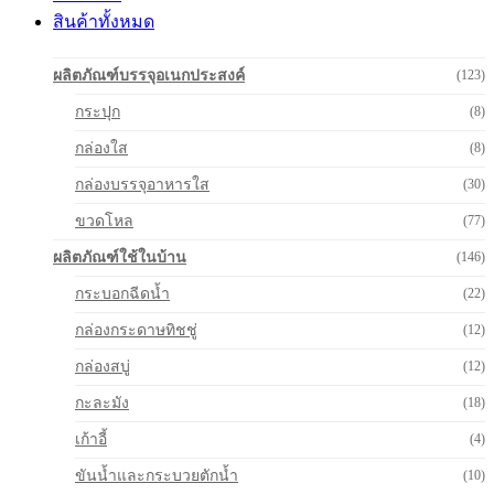
สินค้าทั้งหมด
ผลิตภัณฑ์บรรจุอเนกประสงค์
(123)
กระปุก
(8)
กล่องใส
(8)
กล่องบรรจุอาหารใส
(30)
ขวดโหล
(77)
ผลิตภัณฑ์ใช้ในบ้าน
(146)
กระบอกฉีดน้ำ
(22)
กล่องกระดาษทิชชู่
(12)
กล่องสบู่
(12)
กะละมัง
(18)
เก้าอี้
(4)
ขันน้ำและกระบวยตักน้ำ
(10)