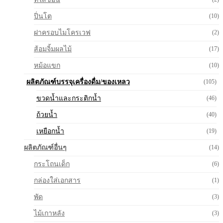
ปิ่นโต
(10)
ฝาครอบไมโครเวฟ
(2)
ส้อมจิ้มผลไม้
(17)
หม้อแขก
(10)
ผลิตภัณฑ์บรรจุเครื่องดื่ม/ของเหลว
(105)
ขวดน้ำและกระติกน้ำ
(46)
ถ้วยน้ำ
(40)
เหยือกน้ำ
(19)
ผลิตภัณฑ์อื่นๆ
(14)
กระโถนเด็ก
(6)
กล่องใส่เอกสาร
(1)
พัด
(3)
ไม้เกาหลัง
(3)