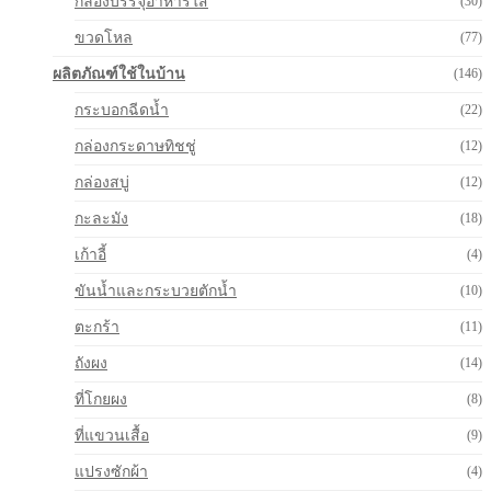
กล่องบรรจุอาหารใส
(30)
ขวดโหล
(77)
ผลิตภัณฑ์ใช้ในบ้าน
(146)
กระบอกฉีดน้ำ
(22)
กล่องกระดาษทิชชู่
(12)
กล่องสบู่
(12)
กะละมัง
(18)
เก้าอี้
(4)
ขันน้ำและกระบวยตักน้ำ
(10)
ตะกร้า
(11)
ถังผง
(14)
ที่โกยผง
(8)
ที่แขวนเสื้อ
(9)
แปรงซักผ้า
(4)