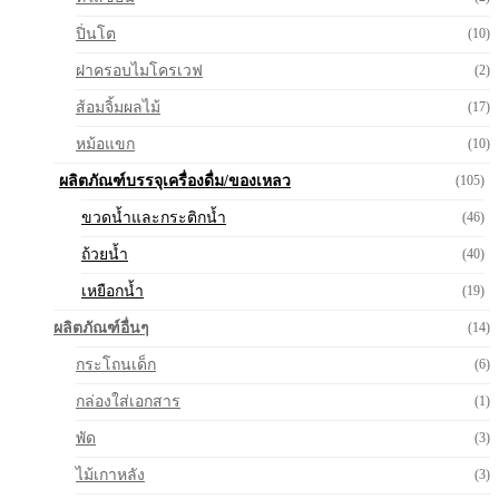
ปิ่นโต
(10)
ฝาครอบไมโครเวฟ
(2)
ส้อมจิ้มผลไม้
(17)
หม้อแขก
(10)
ผลิตภัณฑ์บรรจุเครื่องดื่ม/ของเหลว
(105)
ขวดน้ำและกระติกน้ำ
(46)
ถ้วยน้ำ
(40)
เหยือกน้ำ
(19)
ผลิตภัณฑ์อื่นๆ
(14)
กระโถนเด็ก
(6)
กล่องใส่เอกสาร
(1)
พัด
(3)
ไม้เกาหลัง
(3)