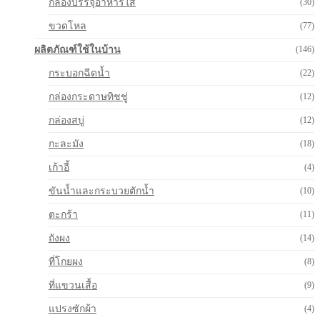
กล่องบรรจุอาหารใส
(30)
ขวดโหล
(77)
ผลิตภัณฑ์ใช้ในบ้าน
(146)
กระบอกฉีดน้ำ
(22)
กล่องกระดาษทิชชู่
(12)
กล่องสบู่
(12)
กะละมัง
(18)
เก้าอี้
(4)
ขันน้ำและกระบวยตักน้ำ
(10)
ตะกร้า
(11)
ถังผง
(14)
ที่โกยผง
(8)
ที่แขวนเสื้อ
(9)
แปรงซักผ้า
(4)