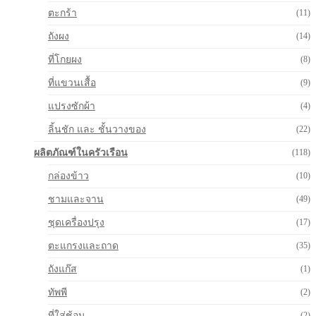
ตะกร้า
(11)
ถังผง
(14)
ที่โกยผง
(8)
ที่แขวนเสื้อ
(9)
แปรงซักผ้า
(4)
ลิ้นชัก และ ชั้นวางของ
(22)
ผลิตภัณฑ์ในครัวเรือน
(118)
กล่องข้าว
(10)
ชามและจาน
(49)
ชุดเครื่องปรุง
(17)
ตะแกรงและถาด
(35)
ถังแก๊ส
(1)
ทัพพี
(2)
ที่ใส่ช้อน
(2)