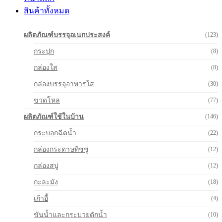
สินค้าทั้งหมด
ผลิตภัณฑ์บรรจุอเนกประสงค์
(123)
กระปุก
(8)
กล่องใส
(8)
กล่องบรรจุอาหารใส
(30)
ขวดโหล
(77)
ผลิตภัณฑ์ใช้ในบ้าน
(146)
กระบอกฉีดน้ำ
(22)
กล่องกระดาษทิชชู่
(12)
กล่องสบู่
(12)
กะละมัง
(18)
เก้าอี้
(4)
ขันน้ำและกระบวยตักน้ำ
(10)