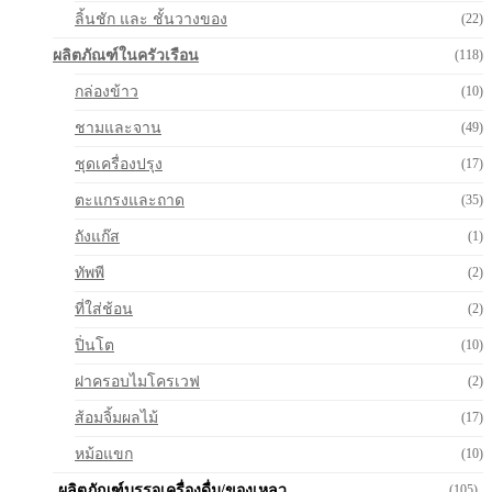
ลิ้นชัก และ ชั้นวางของ
(22)
ผลิตภัณฑ์ในครัวเรือน
(118)
กล่องข้าว
(10)
ชามและจาน
(49)
ชุดเครื่องปรุง
(17)
ตะแกรงและถาด
(35)
ถังแก๊ส
(1)
ทัพพี
(2)
ที่ใส่ช้อน
(2)
ปิ่นโต
(10)
ฝาครอบไมโครเวฟ
(2)
ส้อมจิ้มผลไม้
(17)
หม้อแขก
(10)
ผลิตภัณฑ์บรรจุเครื่องดื่ม/ของเหลว
(105)