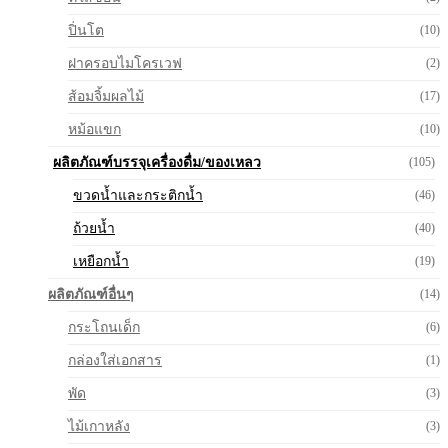
ปิ่นโต
(10)
ฝาครอบไมโครเวฟ
(2)
ส้อมจิ้มผลไม้
(17)
หม้อแขก
(10)
ผลิตภัณฑ์บรรจุเครื่องดื่ม/ของเหลว
(105)
ขวดน้ำและกระติกน้ำ
(46)
ถ้วยน้ำ
(40)
เหยือกน้ำ
(19)
ผลิตภัณฑ์อื่นๆ
(14)
กระโถนเด็ก
(6)
กล่องใส่เอกสาร
(1)
พัด
(3)
ไม้เกาหลัง
(3)