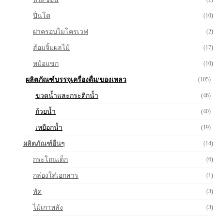
ปิ่นโต
(10)
ฝาครอบไมโครเวฟ
(2)
ส้อมจิ้มผลไม้
(17)
หม้อแขก
(10)
ผลิตภัณฑ์บรรจุเครื่องดื่ม/ของเหลว
(105)
ขวดน้ำและกระติกน้ำ
(46)
ถ้วยน้ำ
(40)
เหยือกน้ำ
(19)
ผลิตภัณฑ์อื่นๆ
(14)
กระโถนเด็ก
(6)
กล่องใส่เอกสาร
(1)
พัด
(3)
ไม้เกาหลัง
(3)