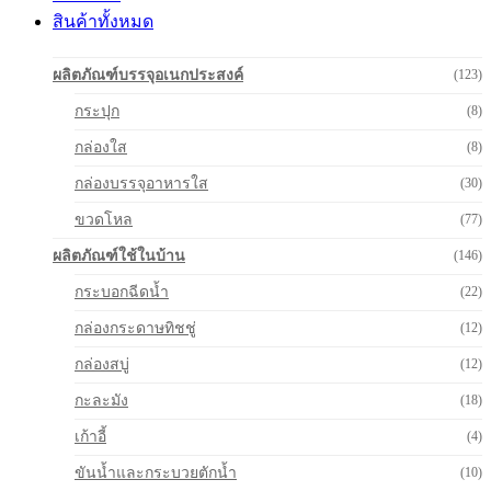
สินค้าทั้งหมด
ผลิตภัณฑ์บรรจุอเนกประสงค์
(123)
กระปุก
(8)
กล่องใส
(8)
กล่องบรรจุอาหารใส
(30)
ขวดโหล
(77)
ผลิตภัณฑ์ใช้ในบ้าน
(146)
กระบอกฉีดน้ำ
(22)
กล่องกระดาษทิชชู่
(12)
กล่องสบู่
(12)
กะละมัง
(18)
เก้าอี้
(4)
ขันน้ำและกระบวยตักน้ำ
(10)