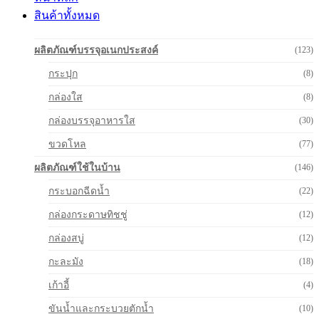
สินค้าทั้งหมด
ผลิตภัณฑ์บรรจุอเนกประสงค์
(123)
กระปุก
(8)
กล่องใส
(8)
กล่องบรรจุอาหารใส
(30)
ขวดโหล
(77)
ผลิตภัณฑ์ใช้ในบ้าน
(146)
กระบอกฉีดน้ำ
(22)
กล่องกระดาษทิชชู่
(12)
กล่องสบู่
(12)
กะละมัง
(18)
เก้าอี้
(4)
ขันน้ำและกระบวยตักน้ำ
(10)