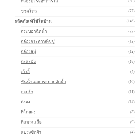
กล่องบรรจุอาหารใส
(30)
ขวดโหล
(77)
ผลิตภัณฑ์ใช้ในบ้าน
(146)
กระบอกฉีดน้ำ
(22)
กล่องกระดาษทิชชู่
(12)
กล่องสบู่
(12)
กะละมัง
(18)
เก้าอี้
(4)
ขันน้ำและกระบวยตักน้ำ
(10)
ตะกร้า
(11)
ถังผง
(14)
ที่โกยผง
(8)
ที่แขวนเสื้อ
(9)
แปรงซักผ้า
(4)