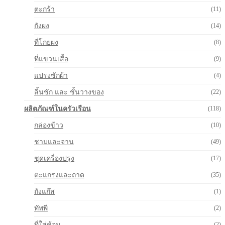
ตะกร้า
(11)
ถังผง
(14)
ที่โกยผง
(8)
ที่แขวนเสื้อ
(9)
แปรงซักผ้า
(4)
ลิ้นชัก และ ชั้นวางของ
(22)
ผลิตภัณฑ์ในครัวเรือน
(118)
กล่องข้าว
(10)
ชามและจาน
(49)
ชุดเครื่องปรุง
(17)
ตะแกรงและถาด
(35)
ถังแก๊ส
(1)
ทัพพี
(2)
ที่ใส่ช้อน
(2)