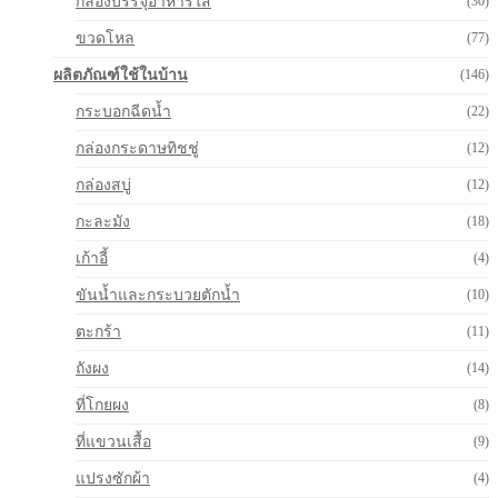
กล่องบรรจุอาหารใส
(30)
ขวดโหล
(77)
ผลิตภัณฑ์ใช้ในบ้าน
(146)
กระบอกฉีดน้ำ
(22)
กล่องกระดาษทิชชู่
(12)
กล่องสบู่
(12)
กะละมัง
(18)
เก้าอี้
(4)
ขันน้ำและกระบวยตักน้ำ
(10)
ตะกร้า
(11)
ถังผง
(14)
ที่โกยผง
(8)
ที่แขวนเสื้อ
(9)
แปรงซักผ้า
(4)