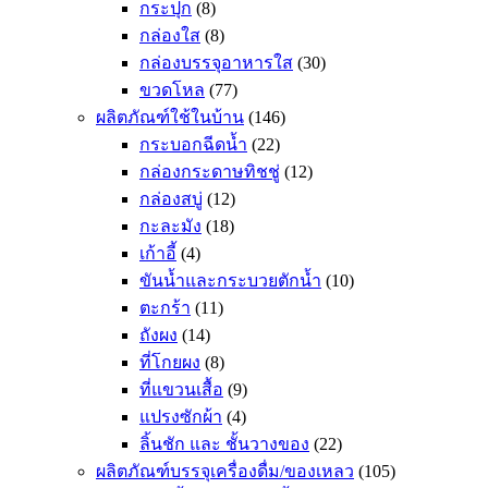
กระปุก
(8)
กล่องใส
(8)
กล่องบรรจุอาหารใส
(30)
ขวดโหล
(77)
ผลิตภัณฑ์ใช้ในบ้าน
(146)
กระบอกฉีดน้ำ
(22)
กล่องกระดาษทิชชู่
(12)
กล่องสบู่
(12)
กะละมัง
(18)
เก้าอี้
(4)
ขันน้ำและกระบวยตักน้ำ
(10)
ตะกร้า
(11)
ถังผง
(14)
ที่โกยผง
(8)
ที่แขวนเสื้อ
(9)
แปรงซักผ้า
(4)
ลิ้นชัก และ ชั้นวางของ
(22)
ผลิตภัณฑ์บรรจุเครื่องดื่ม/ของเหลว
(105)