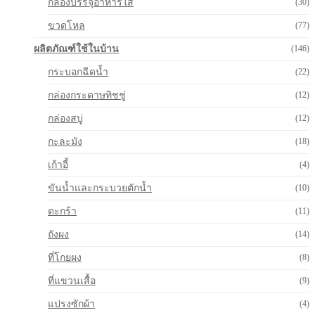
กล่องบรรจุอาหารใส
(30)
ขวดโหล
(77)
ผลิตภัณฑ์ใช้ในบ้าน
(146)
กระบอกฉีดน้ำ
(22)
กล่องกระดาษทิชชู่
(12)
กล่องสบู่
(12)
กะละมัง
(18)
เก้าอี้
(4)
ขันน้ำและกระบวยตักน้ำ
(10)
ตะกร้า
(11)
ถังผง
(14)
ที่โกยผง
(8)
ที่แขวนเสื้อ
(9)
แปรงซักผ้า
(4)