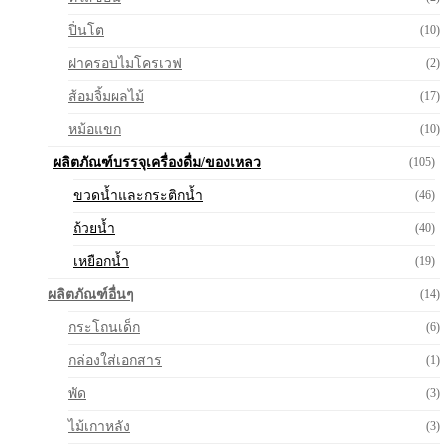
ปิ่นโต
(10)
ฝาครอบไมโครเวฟ
(2)
ส้อมจิ้มผลไม้
(17)
หม้อแขก
(10)
ผลิตภัณฑ์บรรจุเครื่องดื่ม/ของเหลว
(105)
ขวดน้ำและกระติกน้ำ
(46)
ถ้วยน้ำ
(40)
เหยือกน้ำ
(19)
ผลิตภัณฑ์อื่นๆ
(14)
กระโถนเด็ก
(6)
กล่องใส่เอกสาร
(1)
พัด
(3)
ไม้เกาหลัง
(3)