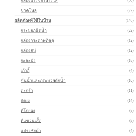
กล่องบรรจุอาหารใส
(30)
ขวดโหล
(77)
ผลิตภัณฑ์ใช้ในบ้าน
(146)
กระบอกฉีดน้ำ
(22)
กล่องกระดาษทิชชู่
(12)
กล่องสบู่
(12)
กะละมัง
(18)
เก้าอี้
(4)
ขันน้ำและกระบวยตักน้ำ
(10)
ตะกร้า
(11)
ถังผง
(14)
ที่โกยผง
(8)
ที่แขวนเสื้อ
(9)
แปรงซักผ้า
(4)