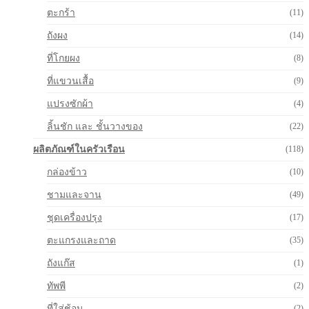
ตะกร้า
(11)
ถังผง
(14)
ที่โกยผง
(8)
ที่แขวนเสื้อ
(9)
แปรงซักผ้า
(4)
ลิ้นชัก และ ชั้นวางของ
(22)
ผลิตภัณฑ์ในครัวเรือน
(118)
กล่องข้าว
(10)
ชามและจาน
(49)
ชุดเครื่องปรุง
(17)
ตะแกรงและถาด
(35)
ถังแก๊ส
(1)
ทัพพี
(2)
ที่ใส่ช้อน
(2)