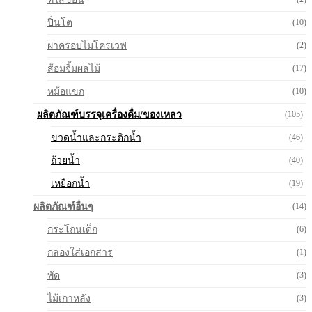
ปิ่นโต
(10)
ฝาครอบไมโครเวฟ
(2)
ส้อมจิ้มผลไม้
(17)
หม้อแขก
(10)
ผลิตภัณฑ์บรรจุเครื่องดื่ม/ของเหลว
(105)
ขวดน้ำและกระติกน้ำ
(46)
ถ้วยน้ำ
(40)
เหยือกน้ำ
(19)
ผลิตภัณฑ์อื่นๆ
(14)
กระโถนเด็ก
(6)
กล่องใส่เอกสาร
(1)
พัด
(3)
ไม้เกาหลัง
(3)