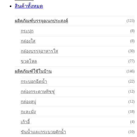
สินค้าทั้งหมด
ผลิตภัณฑ์บรรจุอเนกประสงค์
(123)
กระปุก
(8)
กล่องใส
(8)
กล่องบรรจุอาหารใส
(30)
ขวดโหล
(77)
ผลิตภัณฑ์ใช้ในบ้าน
(146)
กระบอกฉีดน้ำ
(22)
กล่องกระดาษทิชชู่
(12)
กล่องสบู่
(12)
กะละมัง
(18)
เก้าอี้
(4)
ขันน้ำและกระบวยตักน้ำ
(10)