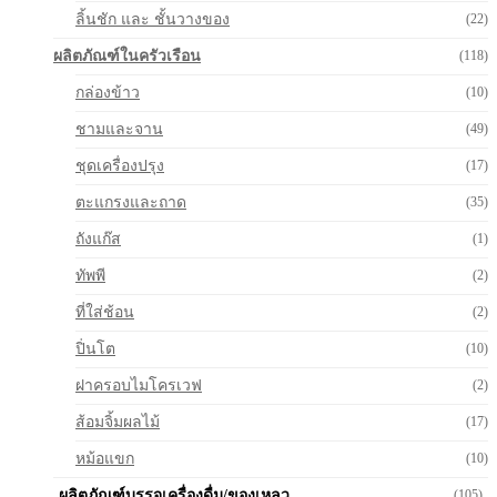
ลิ้นชัก และ ชั้นวางของ
(22)
ผลิตภัณฑ์ในครัวเรือน
(118)
กล่องข้าว
(10)
ชามและจาน
(49)
ชุดเครื่องปรุง
(17)
ตะแกรงและถาด
(35)
ถังแก๊ส
(1)
ทัพพี
(2)
ที่ใส่ช้อน
(2)
ปิ่นโต
(10)
ฝาครอบไมโครเวฟ
(2)
ส้อมจิ้มผลไม้
(17)
หม้อแขก
(10)
ผลิตภัณฑ์บรรจุเครื่องดื่ม/ของเหลว
(105)