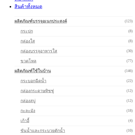
สินค้าทั้งหมด
ผลิตภัณฑ์บรรจุอเนกประสงค์
(123)
กระปุก
(8)
กล่องใส
(8)
กล่องบรรจุอาหารใส
(30)
ขวดโหล
(77)
ผลิตภัณฑ์ใช้ในบ้าน
(146)
กระบอกฉีดน้ำ
(22)
กล่องกระดาษทิชชู่
(12)
กล่องสบู่
(12)
กะละมัง
(18)
เก้าอี้
(4)
ขันน้ำและกระบวยตักน้ำ
(10)