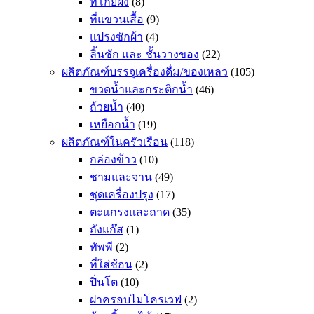
ที่โกยผง
(8)
ที่แขวนเสื้อ
(9)
แปรงซักผ้า
(4)
ลิ้นชัก และ ชั้นวางของ
(22)
ผลิตภัณฑ์บรรจุเครื่องดื่ม/ของเหลว
(105)
ขวดน้ำและกระติกน้ำ
(46)
ถ้วยน้ำ
(40)
เหยือกน้ำ
(19)
ผลิตภัณฑ์ในครัวเรือน
(118)
กล่องข้าว
(10)
ชามและจาน
(49)
ชุดเครื่องปรุง
(17)
ตะแกรงและถาด
(35)
ถังแก๊ส
(1)
ทัพพี
(2)
ที่ใส่ช้อน
(2)
ปิ่นโต
(10)
ฝาครอบไมโครเวฟ
(2)