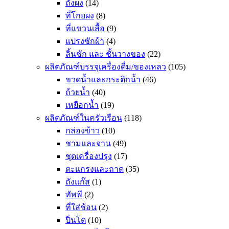
ถังผง
(14)
ที่โกยผง
(8)
ที่แขวนเสื้อ
(9)
แปรงซักผ้า
(4)
ลิ้นชัก และ ชั้นวางของ
(22)
ผลิตภัณฑ์บรรจุเครื่องดื่ม/ของเหลว
(105)
ขวดน้ำและกระติกน้ำ
(46)
ถ้วยน้ำ
(40)
เหยือกน้ำ
(19)
ผลิตภัณฑ์ในครัวเรือน
(118)
กล่องข้าว
(10)
ชามและจาน
(49)
ชุดเครื่องปรุง
(17)
ตะแกรงและถาด
(35)
ถังแก๊ส
(1)
ทัพพี
(2)
ที่ใส่ช้อน
(2)
ปิ่นโต
(10)