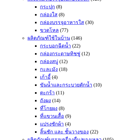
กระปุก
(8)
กล่องใส
(8)
กล่องบรรจุอาหารใส
(30)
ขวดโหล
(77)
ผลิตภัณฑ์ใช้ในบ้าน
(146)
กระบอกฉีดน้ำ
(22)
กล่องกระดาษทิชชู่
(12)
กล่องสบู่
(12)
กะละมัง
(18)
เก้าอี้
(4)
ขันน้ำและกระบวยตักน้ำ
(10)
ตะกร้า
(11)
ถังผง
(14)
ที่โกยผง
(8)
ที่แขวนเสื้อ
(9)
แปรงซักผ้า
(4)
ลิ้นชัก และ ชั้นวางของ
(22)
ผลิตภัณฑ์บรรจุเครื่องดื่ม/ของเหลว
(105)