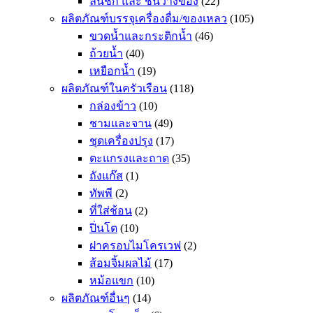
ลิ้นชัก และ ชั้นวางของ
(22)
ผลิตภัณฑ์บรรจุเครื่องดื่ม/ของเหลว
(105)
ขวดน้ำและกระติกน้ำ
(46)
ถ้วยน้ำ
(40)
เหยือกน้ำ
(19)
ผลิตภัณฑ์ในครัวเรือน
(118)
กล่องข้าว
(10)
ชามและจาน
(49)
ชุดเครื่องปรุง
(17)
ตะแกรงและถาด
(35)
ถังแก๊ส
(1)
ทัพพี
(2)
ที่ใส่ช้อน
(2)
ปิ่นโต
(10)
ฝาครอบไมโครเวฟ
(2)
ส้อมจิ้มผลไม้
(17)
หม้อแขก
(10)
ผลิตภัณฑ์อื่นๆ
(14)