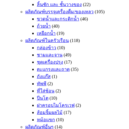
ลิ้นชัก และ ชั้นวางของ
(22)
ผลิตภัณฑ์บรรจุเครื่องดื่ม/ของเหลว
(105)
ขวดน้ำและกระติกน้ำ
(46)
ถ้วยน้ำ
(40)
เหยือกน้ำ
(19)
ผลิตภัณฑ์ในครัวเรือน
(118)
กล่องข้าว
(10)
ชามและจาน
(49)
ชุดเครื่องปรุง
(17)
ตะแกรงและถาด
(35)
ถังแก๊ส
(1)
ทัพพี
(2)
ที่ใส่ช้อน
(2)
ปิ่นโต
(10)
ฝาครอบไมโครเวฟ
(2)
ส้อมจิ้มผลไม้
(17)
หม้อแขก
(10)
ผลิตภัณฑ์อื่นๆ
(14)