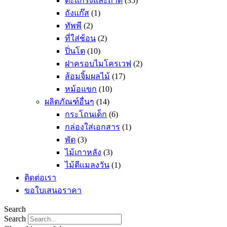
ตะแกรงและถาด
(35)
ถังแก๊ส
(1)
ทัพพี
(2)
ที่ใส่ช้อน
(2)
ปิ่นโต
(10)
ฝาครอบไมโครเวฟ
(2)
ส้อมจิ้มผลไม้
(17)
หม้อแขก
(10)
ผลิตภัณฑ์อื่นๆ
(14)
กระโถนเด็ก
(6)
กล่องใส่เอกสาร
(1)
พัด
(3)
ไม้เกาหลัง
(3)
ไม้ตีแมลงวัน
(1)
ติดต่อเรา
ขอใบเสนอราคา
Search
Search