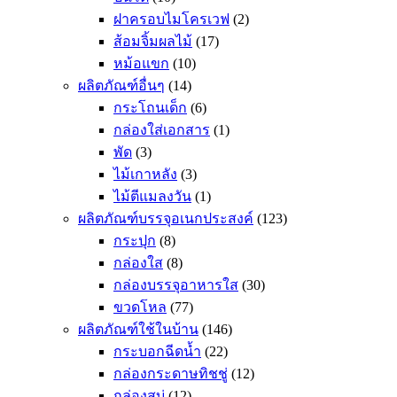
ฝาครอบไมโครเวฟ
(2)
ส้อมจิ้มผลไม้
(17)
หม้อแขก
(10)
ผลิตภัณฑ์อื่นๆ
(14)
กระโถนเด็ก
(6)
กล่องใส่เอกสาร
(1)
พัด
(3)
ไม้เกาหลัง
(3)
ไม้ตีแมลงวัน
(1)
ผลิตภัณฑ์บรรจุอเนกประสงค์
(123)
กระปุก
(8)
กล่องใส
(8)
กล่องบรรจุอาหารใส
(30)
ขวดโหล
(77)
ผลิตภัณฑ์ใช้ในบ้าน
(146)
กระบอกฉีดน้ำ
(22)
กล่องกระดาษทิชชู่
(12)
กล่องสบู่
(12)