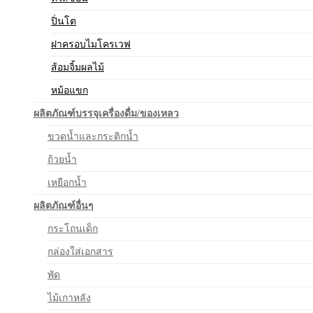
ปิ่นโต
ฝาครอบไมโครเวฟ
ส้อมจิ้มผลไม้
หม้อแขก
ผลิตภัณฑ์บรรจุเครื่องดื่ม/ของเหลว
ขวดน้ำและกระติกน้ำ
ถ้วยน้ำ
เหยือกน้ำ
ผลิตภัณฑ์อื่นๆ
กระโถนเด็ก
กล่องใส่เอกสาร
พัด
ไม้เกาหลัง