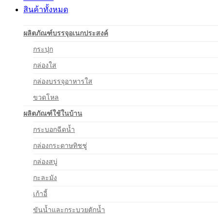
สินค้าทั้งหมด
ผลิตภัณฑ์บรรจุอเนกประสงค์
กระปุก
กล่องใส
กล่องบรรจุอาหารใส
ขวดโหล
ผลิตภัณฑ์ใช้ในบ้าน
กระบอกฉีดน้ำ
กล่องกระดาษทิชชู่
กล่องสบู่
กะละมัง
เก้าอี้
ขันน้ำและกระบวยตักน้ำ