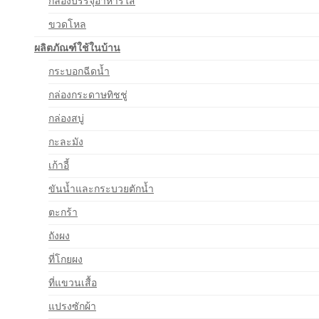
กล่องบรรจุอาหารใส
ขวดโหล
ผลิตภัณฑ์ใช้ในบ้าน
กระบอกฉีดน้ำ
กล่องกระดาษทิชชู่
กล่องสบู่
กะละมัง
เก้าอี้
ขันน้ำและกระบวยตักน้ำ
ตะกร้า
ถังผง
ที่โกยผง
ที่แขวนเสื้อ
แปรงซักผ้า