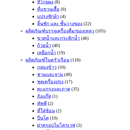
ที่โกยผง
(8)
ที่แขวนเสื้อ
(9)
แปรงซักผ้า
(4)
ลิ้นชัก และ ชั้นวางของ
(22)
ผลิตภัณฑ์บรรจุเครื่องดื่ม/ของเหลว
(105)
ขวดน้ำและกระติกน้ำ
(46)
ถ้วยน้ำ
(40)
เหยือกน้ำ
(19)
ผลิตภัณฑ์ในครัวเรือน
(118)
กล่องข้าว
(10)
ชามและจาน
(49)
ชุดเครื่องปรุง
(17)
ตะแกรงและถาด
(35)
ถังแก๊ส
(1)
ทัพพี
(2)
ที่ใส่ช้อน
(2)
ปิ่นโต
(10)
ฝาครอบไมโครเวฟ
(2)