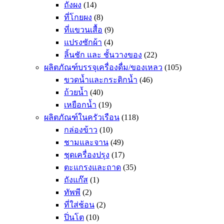
ถังผง
(14)
ที่โกยผง
(8)
ที่แขวนเสื้อ
(9)
แปรงซักผ้า
(4)
ลิ้นชัก และ ชั้นวางของ
(22)
ผลิตภัณฑ์บรรจุเครื่องดื่ม/ของเหลว
(105)
ขวดน้ำและกระติกน้ำ
(46)
ถ้วยน้ำ
(40)
เหยือกน้ำ
(19)
ผลิตภัณฑ์ในครัวเรือน
(118)
กล่องข้าว
(10)
ชามและจาน
(49)
ชุดเครื่องปรุง
(17)
ตะแกรงและถาด
(35)
ถังแก๊ส
(1)
ทัพพี
(2)
ที่ใส่ช้อน
(2)
ปิ่นโต
(10)