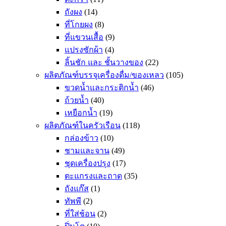
ถังผง
(14)
ที่โกยผง
(8)
ที่แขวนเสื้อ
(9)
แปรงซักผ้า
(4)
ลิ้นชัก และ ชั้นวางของ
(22)
ผลิตภัณฑ์บรรจุเครื่องดื่ม/ของเหลว
(105)
ขวดน้ำและกระติกน้ำ
(46)
ถ้วยน้ำ
(40)
เหยือกน้ำ
(19)
ผลิตภัณฑ์ในครัวเรือน
(118)
กล่องข้าว
(10)
ชามและจาน
(49)
ชุดเครื่องปรุง
(17)
ตะแกรงและถาด
(35)
ถังแก๊ส
(1)
ทัพพี
(2)
ที่ใส่ช้อน
(2)