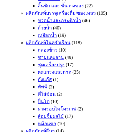
ลิ้นชัก และ ชั้นวางของ
(22)
ผลิตภัณฑ์บรรจุเครื่องดื่ม/ของเหลว
(105)
ขวดน้ำและกระติกน้ำ
(46)
ถ้วยน้ำ
(40)
เหยือกน้ำ
(19)
ผลิตภัณฑ์ในครัวเรือน
(118)
กล่องข้าว
(10)
ชามและจาน
(49)
ชุดเครื่องปรุง
(17)
ตะแกรงและถาด
(35)
ถังแก๊ส
(1)
ทัพพี
(2)
ที่ใส่ช้อน
(2)
ปิ่นโต
(10)
ฝาครอบไมโครเวฟ
(2)
ส้อมจิ้มผลไม้
(17)
หม้อแขก
(10)
ผลิตภัณฑ์อื่นๆ
(14)