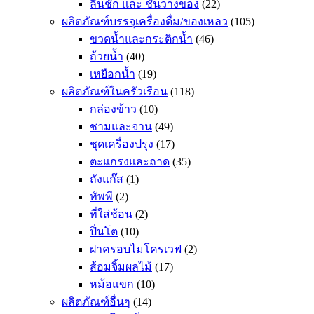
ลิ้นชัก และ ชั้นวางของ
(22)
ผลิตภัณฑ์บรรจุเครื่องดื่ม/ของเหลว
(105)
ขวดน้ำและกระติกน้ำ
(46)
ถ้วยน้ำ
(40)
เหยือกน้ำ
(19)
ผลิตภัณฑ์ในครัวเรือน
(118)
กล่องข้าว
(10)
ชามและจาน
(49)
ชุดเครื่องปรุง
(17)
ตะแกรงและถาด
(35)
ถังแก๊ส
(1)
ทัพพี
(2)
ที่ใส่ช้อน
(2)
ปิ่นโต
(10)
ฝาครอบไมโครเวฟ
(2)
ส้อมจิ้มผลไม้
(17)
หม้อแขก
(10)
ผลิตภัณฑ์อื่นๆ
(14)