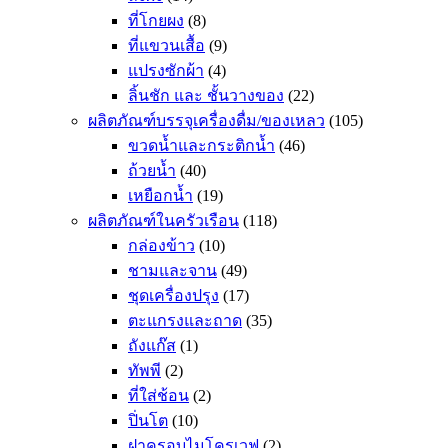
ที่โกยผง
(8)
ที่แขวนเสื้อ
(9)
แปรงซักผ้า
(4)
ลิ้นชัก และ ชั้นวางของ
(22)
ผลิตภัณฑ์บรรจุเครื่องดื่ม/ของเหลว
(105)
ขวดน้ำและกระติกน้ำ
(46)
ถ้วยน้ำ
(40)
เหยือกน้ำ
(19)
ผลิตภัณฑ์ในครัวเรือน
(118)
กล่องข้าว
(10)
ชามและจาน
(49)
ชุดเครื่องปรุง
(17)
ตะแกรงและถาด
(35)
ถังแก๊ส
(1)
ทัพพี
(2)
ที่ใส่ช้อน
(2)
ปิ่นโต
(10)
ฝาครอบไมโครเวฟ
(2)