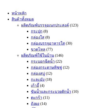
Skip
to
content
หน้าหลัก
สินค้าทั้งหมด
ผลิตภัณฑ์บรรจุอเนกประสงค์
(123)
กระปุก
(8)
กล่องใส
(8)
กล่องบรรจุอาหารใส
(30)
ขวดโหล
(77)
ผลิตภัณฑ์ใช้ในบ้าน
(146)
กระบอกฉีดน้ำ
(22)
กล่องกระดาษทิชชู่
(12)
กล่องสบู่
(12)
กะละมัง
(18)
เก้าอี้
(4)
ขันน้ำและกระบวยตักน้ำ
(10)
ตะกร้า
(11)
ถังผง
(14)