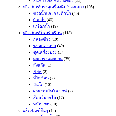
ลิ้นชัก และ ชั้นวางของ
(22)
ผลิตภัณฑ์บรรจุเครื่องดื่ม/ของเหลว
(105)
ขวดน้ำและกระติกน้ำ
(46)
ถ้วยน้ำ
(40)
เหยือกน้ำ
(19)
ผลิตภัณฑ์ในครัวเรือน
(118)
กล่องข้าว
(10)
ชามและจาน
(49)
ชุดเครื่องปรุง
(17)
ตะแกรงและถาด
(35)
ถังแก๊ส
(1)
ทัพพี
(2)
ที่ใส่ช้อน
(2)
ปิ่นโต
(10)
ฝาครอบไมโครเวฟ
(2)
ส้อมจิ้มผลไม้
(17)
หม้อแขก
(10)
ผลิตภัณฑ์อื่นๆ
(14)