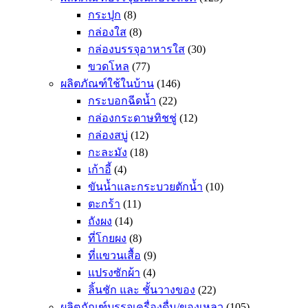
กระปุก
(8)
กล่องใส
(8)
กล่องบรรจุอาหารใส
(30)
ขวดโหล
(77)
ผลิตภัณฑ์ใช้ในบ้าน
(146)
กระบอกฉีดน้ำ
(22)
กล่องกระดาษทิชชู่
(12)
กล่องสบู่
(12)
กะละมัง
(18)
เก้าอี้
(4)
ขันน้ำและกระบวยตักน้ำ
(10)
ตะกร้า
(11)
ถังผง
(14)
ที่โกยผง
(8)
ที่แขวนเสื้อ
(9)
แปรงซักผ้า
(4)
ลิ้นชัก และ ชั้นวางของ
(22)
ผลิตภัณฑ์บรรจุเครื่องดื่ม/ของเหลว
(105)