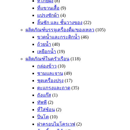
ที่โกยผง
(8)
ที่แขวนเสื้อ
(9)
แปรงซักผ้า
(4)
ลิ้นชัก และ ชั้นวางของ
(22)
ผลิตภัณฑ์บรรจุเครื่องดื่ม/ของเหลว
(105)
ขวดน้ำและกระติกน้ำ
(46)
ถ้วยน้ำ
(40)
เหยือกน้ำ
(19)
ผลิตภัณฑ์ในครัวเรือน
(118)
กล่องข้าว
(10)
ชามและจาน
(49)
ชุดเครื่องปรุง
(17)
ตะแกรงและถาด
(35)
ถังแก๊ส
(1)
ทัพพี
(2)
ที่ใส่ช้อน
(2)
ปิ่นโต
(10)
ฝาครอบไมโครเวฟ
(2)