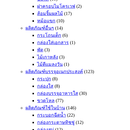
ฝาครอบไมโครเวฟ
(2)
ส้อมจิ้มผลไม้
(17)
หม้อแขก
(10)
ผลิตภัณฑ์อื่นๆ
(14)
กระโถนเด็ก
(6)
กล่องใส่เอกสาร
(1)
พัด
(3)
ไม้เกาหลัง
(3)
ไม้ตีแมลงวัน
(1)
ผลิตภัณฑ์บรรจุอเนกประสงค์
(123)
กระปุก
(8)
กล่องใส
(8)
กล่องบรรจุอาหารใส
(30)
ขวดโหล
(77)
ผลิตภัณฑ์ใช้ในบ้าน
(146)
กระบอกฉีดน้ำ
(22)
กล่องกระดาษทิชชู่
(12)
กล่องสบู่
(12)