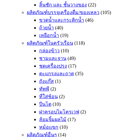
ลิ้นชัก และ ชั้นวางของ
(22)
ผลิตภัณฑ์บรรจุเครื่องดื่ม/ของเหลว
(105)
ขวดน้ำและกระติกน้ำ
(46)
ถ้วยน้ำ
(40)
เหยือกน้ำ
(19)
ผลิตภัณฑ์ในครัวเรือน
(118)
กล่องข้าว
(10)
ชามและจาน
(49)
ชุดเครื่องปรุง
(17)
ตะแกรงและถาด
(35)
ถังแก๊ส
(1)
ทัพพี
(2)
ที่ใส่ช้อน
(2)
ปิ่นโต
(10)
ฝาครอบไมโครเวฟ
(2)
ส้อมจิ้มผลไม้
(17)
หม้อแขก
(10)
ผลิตภัณฑ์อื่นๆ
(14)