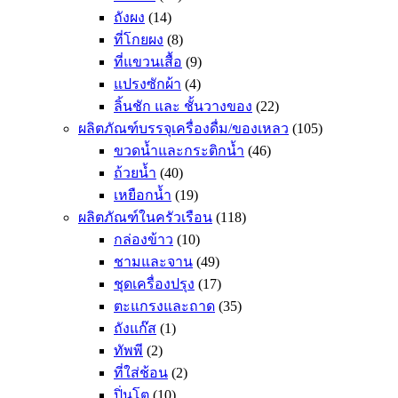
ถังผง
(14)
ที่โกยผง
(8)
ที่แขวนเสื้อ
(9)
แปรงซักผ้า
(4)
ลิ้นชัก และ ชั้นวางของ
(22)
ผลิตภัณฑ์บรรจุเครื่องดื่ม/ของเหลว
(105)
ขวดน้ำและกระติกน้ำ
(46)
ถ้วยน้ำ
(40)
เหยือกน้ำ
(19)
ผลิตภัณฑ์ในครัวเรือน
(118)
กล่องข้าว
(10)
ชามและจาน
(49)
ชุดเครื่องปรุง
(17)
ตะแกรงและถาด
(35)
ถังแก๊ส
(1)
ทัพพี
(2)
ที่ใส่ช้อน
(2)
ปิ่นโต
(10)