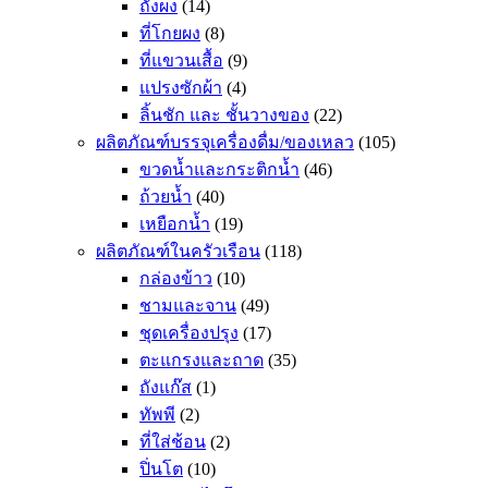
ถังผง
(14)
ที่โกยผง
(8)
ที่แขวนเสื้อ
(9)
แปรงซักผ้า
(4)
ลิ้นชัก และ ชั้นวางของ
(22)
ผลิตภัณฑ์บรรจุเครื่องดื่ม/ของเหลว
(105)
ขวดน้ำและกระติกน้ำ
(46)
ถ้วยน้ำ
(40)
เหยือกน้ำ
(19)
ผลิตภัณฑ์ในครัวเรือน
(118)
กล่องข้าว
(10)
ชามและจาน
(49)
ชุดเครื่องปรุง
(17)
ตะแกรงและถาด
(35)
ถังแก๊ส
(1)
ทัพพี
(2)
ที่ใส่ช้อน
(2)
ปิ่นโต
(10)