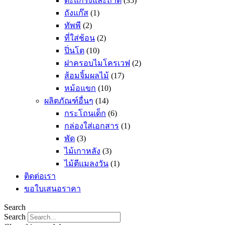
ตะแกรงและถาด
(35)
ถังแก๊ส
(1)
ทัพพี
(2)
ที่ใส่ช้อน
(2)
ปิ่นโต
(10)
ฝาครอบไมโครเวฟ
(2)
ส้อมจิ้มผลไม้
(17)
หม้อแขก
(10)
ผลิตภัณฑ์อื่นๆ
(14)
กระโถนเด็ก
(6)
กล่องใส่เอกสาร
(1)
พัด
(3)
ไม้เกาหลัง
(3)
ไม้ตีแมลงวัน
(1)
ติดต่อเรา
ขอใบเสนอราคา
Search
Search