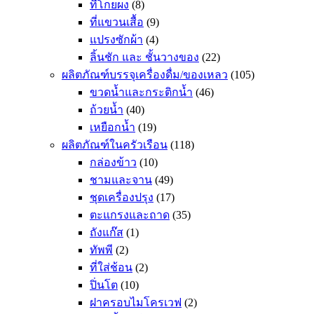
ที่โกยผง
(8)
ที่แขวนเสื้อ
(9)
แปรงซักผ้า
(4)
ลิ้นชัก และ ชั้นวางของ
(22)
ผลิตภัณฑ์บรรจุเครื่องดื่ม/ของเหลว
(105)
ขวดน้ำและกระติกน้ำ
(46)
ถ้วยน้ำ
(40)
เหยือกน้ำ
(19)
ผลิตภัณฑ์ในครัวเรือน
(118)
กล่องข้าว
(10)
ชามและจาน
(49)
ชุดเครื่องปรุง
(17)
ตะแกรงและถาด
(35)
ถังแก๊ส
(1)
ทัพพี
(2)
ที่ใส่ช้อน
(2)
ปิ่นโต
(10)
ฝาครอบไมโครเวฟ
(2)