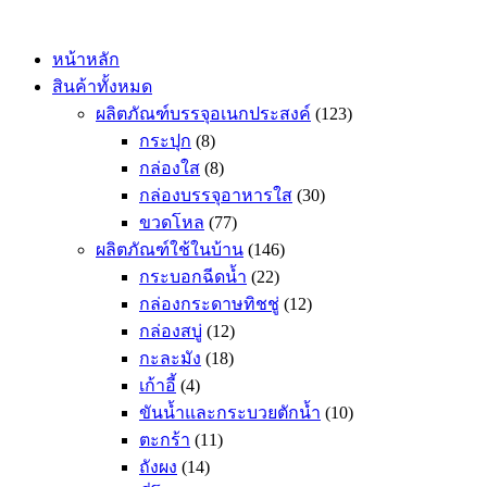
Skip
to
content
หน้าหลัก
สินค้าทั้งหมด
ผลิตภัณฑ์บรรจุอเนกประสงค์
(123)
กระปุก
(8)
กล่องใส
(8)
กล่องบรรจุอาหารใส
(30)
ขวดโหล
(77)
ผลิตภัณฑ์ใช้ในบ้าน
(146)
กระบอกฉีดน้ำ
(22)
กล่องกระดาษทิชชู่
(12)
กล่องสบู่
(12)
กะละมัง
(18)
เก้าอี้
(4)
ขันน้ำและกระบวยตักน้ำ
(10)
ตะกร้า
(11)
ถังผง
(14)