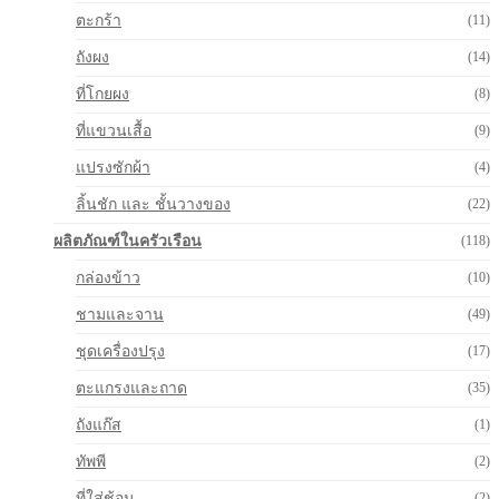
ตะกร้า
(11)
ถังผง
(14)
ที่โกยผง
(8)
ที่แขวนเสื้อ
(9)
แปรงซักผ้า
(4)
ลิ้นชัก และ ชั้นวางของ
(22)
ผลิตภัณฑ์ในครัวเรือน
(118)
กล่องข้าว
(10)
ชามและจาน
(49)
ชุดเครื่องปรุง
(17)
ตะแกรงและถาด
(35)
ถังแก๊ส
(1)
ทัพพี
(2)
ที่ใส่ช้อน
(2)