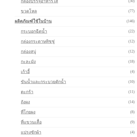
กล่องบรรจุอาหารใส
(30)
ขวดโหล
(77)
ผลิตภัณฑ์ใช้ในบ้าน
(146)
กระบอกฉีดน้ำ
(22)
กล่องกระดาษทิชชู่
(12)
กล่องสบู่
(12)
กะละมัง
(18)
เก้าอี้
(4)
ขันน้ำและกระบวยตักน้ำ
(10)
ตะกร้า
(11)
ถังผง
(14)
ที่โกยผง
(8)
ที่แขวนเสื้อ
(9)
แปรงซักผ้า
(4)