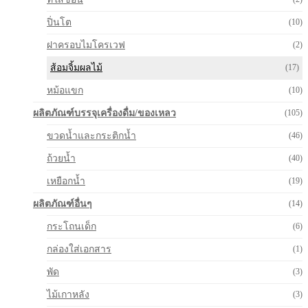
ปิ่นโต
(10)
ฝาครอบไมโครเวฟ
(2)
ส้อมจิ้มผลไม้
(17)
หม้อแขก
(10)
ผลิตภัณฑ์บรรจุเครื่องดื่ม/ของเหลว
(105)
ขวดน้ำและกระติกน้ำ
(46)
ถ้วยน้ำ
(40)
เหยือกน้ำ
(19)
ผลิตภัณฑ์อื่นๆ
(14)
กระโถนเด็ก
(6)
กล่องใส่เอกสาร
(1)
พัด
(3)
ไม้เกาหลัง
(3)