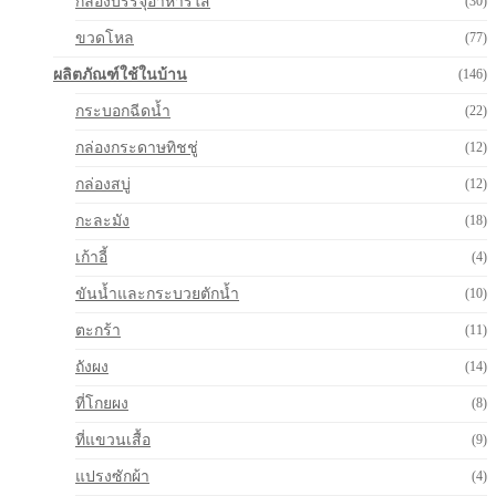
กล่องบรรจุอาหารใส
(30)
ขวดโหล
(77)
ผลิตภัณฑ์ใช้ในบ้าน
(146)
กระบอกฉีดน้ำ
(22)
กล่องกระดาษทิชชู่
(12)
กล่องสบู่
(12)
กะละมัง
(18)
เก้าอี้
(4)
ขันน้ำและกระบวยตักน้ำ
(10)
ตะกร้า
(11)
ถังผง
(14)
ที่โกยผง
(8)
ที่แขวนเสื้อ
(9)
แปรงซักผ้า
(4)