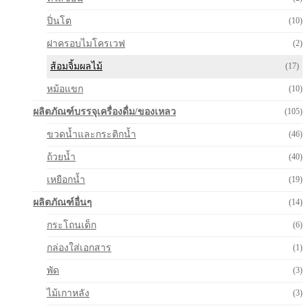
ปิ่นโต
(10)
ฝาครอบไมโครเวฟ
(2)
ส้อมจิ้มผลไม้
(17)
หม้อแขก
(10)
ผลิตภัณฑ์บรรจุเครื่องดื่ม/ของเหลว
(105)
ขวดน้ำและกระติกน้ำ
(46)
ถ้วยน้ำ
(40)
เหยือกน้ำ
(19)
ผลิตภัณฑ์อื่นๆ
(14)
กระโถนเด็ก
(6)
กล่องใส่เอกสาร
(1)
พัด
(3)
ไม้เกาหลัง
(3)