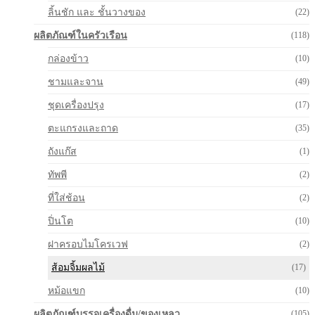
ลิ้นชัก และ ชั้นวางของ
(22)
ผลิตภัณฑ์ในครัวเรือน
(118)
กล่องข้าว
(10)
ชามและจาน
(49)
ชุดเครื่องปรุง
(17)
ตะแกรงและถาด
(35)
ถังแก๊ส
(1)
ทัพพี
(2)
ที่ใส่ช้อน
(2)
ปิ่นโต
(10)
ฝาครอบไมโครเวฟ
(2)
ส้อมจิ้มผลไม้
(17)
หม้อแขก
(10)
ผลิตภัณฑ์บรรจุเครื่องดื่ม/ของเหลว
(105)