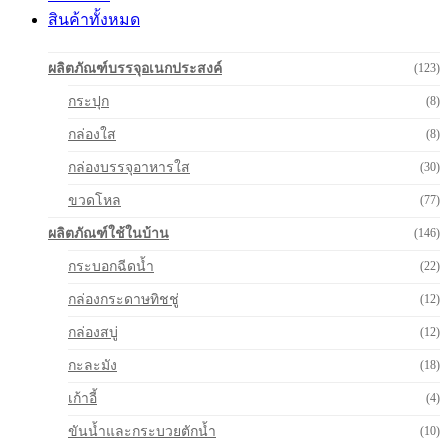
สินค้าทั้งหมด
ผลิตภัณฑ์บรรจุอเนกประสงค์
(123)
กระปุก
(8)
กล่องใส
(8)
กล่องบรรจุอาหารใส
(30)
ขวดโหล
(77)
ผลิตภัณฑ์ใช้ในบ้าน
(146)
กระบอกฉีดน้ำ
(22)
กล่องกระดาษทิชชู่
(12)
กล่องสบู่
(12)
กะละมัง
(18)
เก้าอี้
(4)
ขันน้ำและกระบวยตักน้ำ
(10)