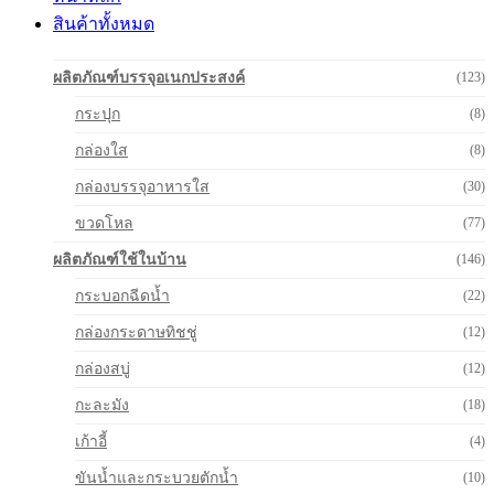
สินค้าทั้งหมด
ผลิตภัณฑ์บรรจุอเนกประสงค์
(123)
กระปุก
(8)
กล่องใส
(8)
กล่องบรรจุอาหารใส
(30)
ขวดโหล
(77)
ผลิตภัณฑ์ใช้ในบ้าน
(146)
กระบอกฉีดน้ำ
(22)
กล่องกระดาษทิชชู่
(12)
กล่องสบู่
(12)
กะละมัง
(18)
เก้าอี้
(4)
ขันน้ำและกระบวยตักน้ำ
(10)