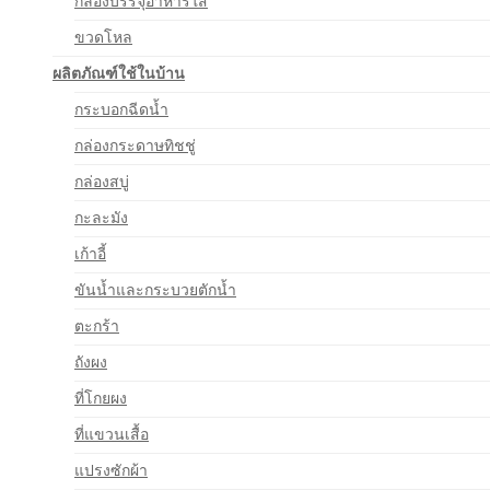
กล่องบรรจุอาหารใส
ขวดโหล
ผลิตภัณฑ์ใช้ในบ้าน
กระบอกฉีดน้ำ
กล่องกระดาษทิชชู่
กล่องสบู่
กะละมัง
เก้าอี้
ขันน้ำและกระบวยตักน้ำ
ตะกร้า
ถังผง
ที่โกยผง
ที่แขวนเสื้อ
แปรงซักผ้า