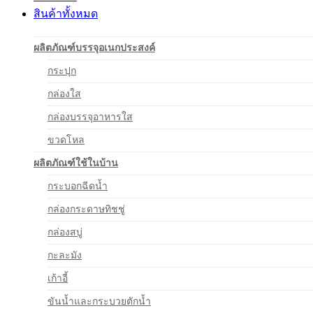
สินค้าทั้งหมด
ผลิตภัณฑ์บรรจุอเนกประสงค์
กระปุก
กล่องใส
กล่องบรรจุอาหารใส
ขวดโหล
ผลิตภัณฑ์ใช้ในบ้าน
กระบอกฉีดน้ำ
กล่องกระดาษทิชชู่
กล่องสบู่
กะละมัง
เก้าอี้
ขันน้ำและกระบวยตักน้ำ