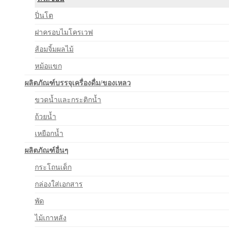
ปิ่นโต
ฝาครอบไมโครเวฟ
ส้อมจิ้มผลไม้
หม้อแขก
ผลิตภัณฑ์บรรจุเครื่องดื่ม/ของเหลว
ขวดน้ำและกระติกน้ำ
ถ้วยน้ำ
เหยือกน้ำ
ผลิตภัณฑ์อื่นๆ
กระโถนเด็ก
กล่องใส่เอกสาร
พัด
ไม้เกาหลัง