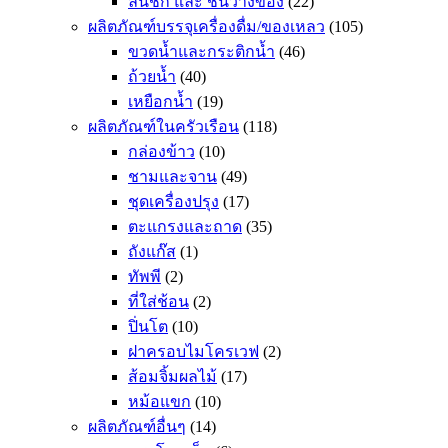
ลิ้นชัก และ ชั้นวางของ
(22)
ผลิตภัณฑ์บรรจุเครื่องดื่ม/ของเหลว
(105)
ขวดน้ำและกระติกน้ำ
(46)
ถ้วยน้ำ
(40)
เหยือกน้ำ
(19)
ผลิตภัณฑ์ในครัวเรือน
(118)
กล่องข้าว
(10)
ชามและจาน
(49)
ชุดเครื่องปรุง
(17)
ตะแกรงและถาด
(35)
ถังแก๊ส
(1)
ทัพพี
(2)
ที่ใส่ช้อน
(2)
ปิ่นโต
(10)
ฝาครอบไมโครเวฟ
(2)
ส้อมจิ้มผลไม้
(17)
หม้อแขก
(10)
ผลิตภัณฑ์อื่นๆ
(14)