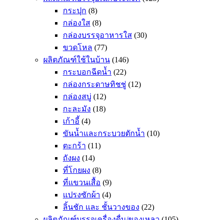
กระปุก
(8)
กล่องใส
(8)
กล่องบรรจุอาหารใส
(30)
ขวดโหล
(77)
ผลิตภัณฑ์ใช้ในบ้าน
(146)
กระบอกฉีดน้ำ
(22)
กล่องกระดาษทิชชู่
(12)
กล่องสบู่
(12)
กะละมัง
(18)
เก้าอี้
(4)
ขันน้ำและกระบวยตักน้ำ
(10)
ตะกร้า
(11)
ถังผง
(14)
ที่โกยผง
(8)
ที่แขวนเสื้อ
(9)
แปรงซักผ้า
(4)
ลิ้นชัก และ ชั้นวางของ
(22)
ผลิตภัณฑ์บรรจุเครื่องดื่ม/ของเหลว
(105)