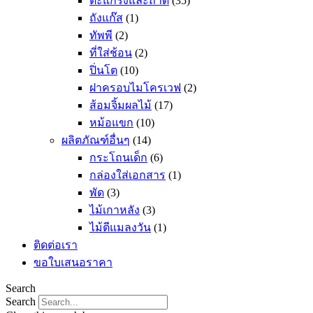
ตะแกรงและถาด
(35)
ถังแก๊ส
(1)
ทัพพี
(2)
ที่ใส่ช้อน
(2)
ปิ่นโต
(10)
ฝาครอบไมโครเวฟ
(2)
ส้อมจิ้มผลไม้
(17)
หม้อแขก
(10)
ผลิตภัณฑ์อื่นๆ
(14)
กระโถนเด็ก
(6)
กล่องใส่เอกสาร
(1)
พัด
(3)
ไม้เกาหลัง
(3)
ไม้ตีแมลงวัน
(1)
ติดต่อเรา
ขอใบเสนอราคา
Search
Search