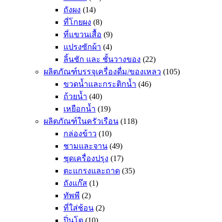
ถังผง
(14)
ที่โกยผง
(8)
ที่แขวนเสื้อ
(9)
แปรงซักผ้า
(4)
ลิ้นชัก และ ชั้นวางของ
(22)
ผลิตภัณฑ์บรรจุเครื่องดื่ม/ของเหลว
(105)
ขวดน้ำและกระติกน้ำ
(46)
ถ้วยน้ำ
(40)
เหยือกน้ำ
(19)
ผลิตภัณฑ์ในครัวเรือน
(118)
กล่องข้าว
(10)
ชามและจาน
(49)
ชุดเครื่องปรุง
(17)
ตะแกรงและถาด
(35)
ถังแก๊ส
(1)
ทัพพี
(2)
ที่ใส่ช้อน
(2)
ปิ่นโต
(10)