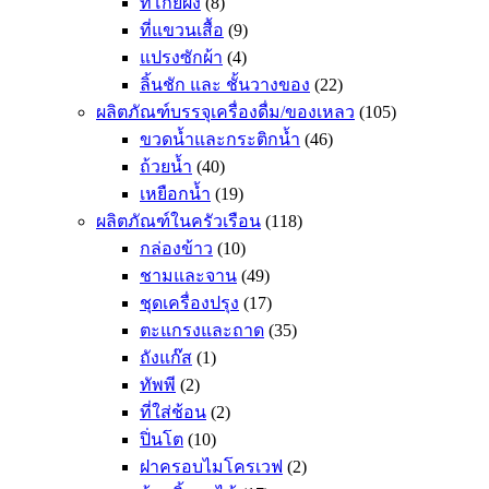
ที่โกยผง
(8)
ที่แขวนเสื้อ
(9)
แปรงซักผ้า
(4)
ลิ้นชัก และ ชั้นวางของ
(22)
ผลิตภัณฑ์บรรจุเครื่องดื่ม/ของเหลว
(105)
ขวดน้ำและกระติกน้ำ
(46)
ถ้วยน้ำ
(40)
เหยือกน้ำ
(19)
ผลิตภัณฑ์ในครัวเรือน
(118)
กล่องข้าว
(10)
ชามและจาน
(49)
ชุดเครื่องปรุง
(17)
ตะแกรงและถาด
(35)
ถังแก๊ส
(1)
ทัพพี
(2)
ที่ใส่ช้อน
(2)
ปิ่นโต
(10)
ฝาครอบไมโครเวฟ
(2)