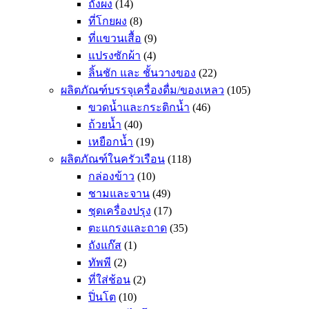
ถังผง
(14)
ที่โกยผง
(8)
ที่แขวนเสื้อ
(9)
แปรงซักผ้า
(4)
ลิ้นชัก และ ชั้นวางของ
(22)
ผลิตภัณฑ์บรรจุเครื่องดื่ม/ของเหลว
(105)
ขวดน้ำและกระติกน้ำ
(46)
ถ้วยน้ำ
(40)
เหยือกน้ำ
(19)
ผลิตภัณฑ์ในครัวเรือน
(118)
กล่องข้าว
(10)
ชามและจาน
(49)
ชุดเครื่องปรุง
(17)
ตะแกรงและถาด
(35)
ถังแก๊ส
(1)
ทัพพี
(2)
ที่ใส่ช้อน
(2)
ปิ่นโต
(10)