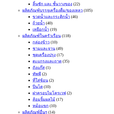
ลิ้นชัก และ ชั้นวางของ
(22)
ผลิตภัณฑ์บรรจุเครื่องดื่ม/ของเหลว
(105)
ขวดน้ำและกระติกน้ำ
(46)
ถ้วยน้ำ
(40)
เหยือกน้ำ
(19)
ผลิตภัณฑ์ในครัวเรือน
(118)
กล่องข้าว
(10)
ชามและจาน
(49)
ชุดเครื่องปรุง
(17)
ตะแกรงและถาด
(35)
ถังแก๊ส
(1)
ทัพพี
(2)
ที่ใส่ช้อน
(2)
ปิ่นโต
(10)
ฝาครอบไมโครเวฟ
(2)
ส้อมจิ้มผลไม้
(17)
หม้อแขก
(10)
ผลิตภัณฑ์อื่นๆ
(14)