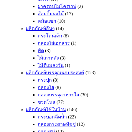
ฝาครอบไมโครเวฟ
(2)
ส้อมจิ้มผลไม้
(17)
หม้อแขก
(10)
ผลิตภัณฑ์อื่นๆ
(14)
กระโถนเด็ก
(6)
กล่องใส่เอกสาร
(1)
พัด
(3)
ไม้เกาหลัง
(3)
ไม้ตีแมลงวัน
(1)
ผลิตภัณฑ์บรรจุอเนกประสงค์
(123)
กระปุก
(8)
กล่องใส
(8)
กล่องบรรจุอาหารใส
(30)
ขวดโหล
(77)
ผลิตภัณฑ์ใช้ในบ้าน
(146)
กระบอกฉีดน้ำ
(22)
กล่องกระดาษทิชชู่
(12)
กล่องสบู่
(12)