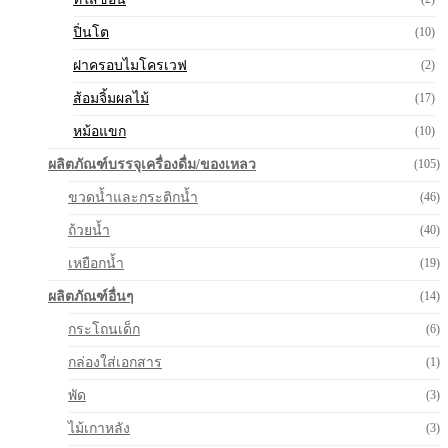
ปิ่นโต
(10)
ฝาครอบไมโครเวฟ
(2)
ส้อมจิ้มผลไม้
(17)
หม้อแขก
(10)
ผลิตภัณฑ์บรรจุเครื่องดื่ม/ของเหลว
(105)
ขวดน้ำและกระติกน้ำ
(46)
ถ้วยน้ำ
(40)
เหยือกน้ำ
(19)
ผลิตภัณฑ์อื่นๆ
(14)
กระโถนเด็ก
(6)
กล่องใส่เอกสาร
(1)
พัด
(3)
ไม้เกาหลัง
(3)