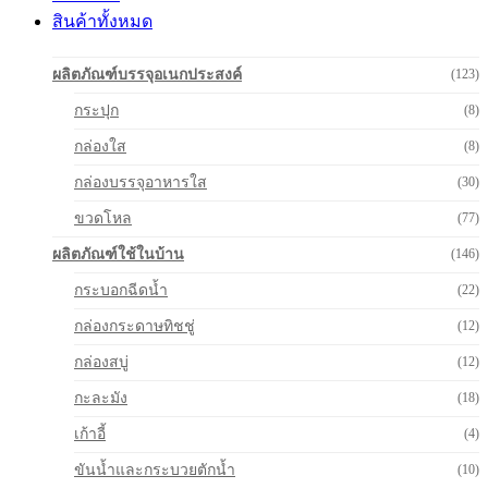
สินค้าทั้งหมด
ผลิตภัณฑ์บรรจุอเนกประสงค์
(123)
กระปุก
(8)
กล่องใส
(8)
กล่องบรรจุอาหารใส
(30)
ขวดโหล
(77)
ผลิตภัณฑ์ใช้ในบ้าน
(146)
กระบอกฉีดน้ำ
(22)
กล่องกระดาษทิชชู่
(12)
กล่องสบู่
(12)
กะละมัง
(18)
เก้าอี้
(4)
ขันน้ำและกระบวยตักน้ำ
(10)