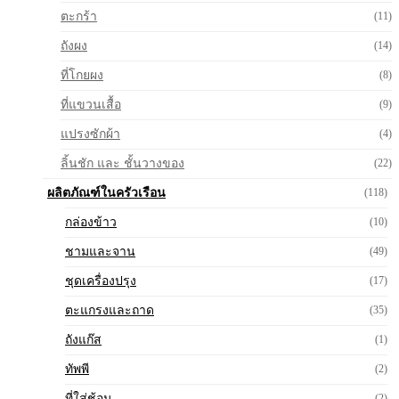
ตะกร้า
(11)
ถังผง
(14)
ที่โกยผง
(8)
ที่แขวนเสื้อ
(9)
แปรงซักผ้า
(4)
ลิ้นชัก และ ชั้นวางของ
(22)
ผลิตภัณฑ์ในครัวเรือน
(118)
กล่องข้าว
(10)
ชามและจาน
(49)
ชุดเครื่องปรุง
(17)
ตะแกรงและถาด
(35)
ถังแก๊ส
(1)
ทัพพี
(2)
ที่ใส่ช้อน
(2)