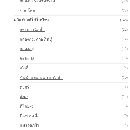
กล่องบรรจุอาหารใส
(30)
ขวดโหล
(77)
ผลิตภัณฑ์ใช้ในบ้าน
(146)
กระบอกฉีดน้ำ
(22)
กล่องกระดาษทิชชู่
(12)
กล่องสบู่
(12)
กะละมัง
(18)
เก้าอี้
(4)
ขันน้ำและกระบวยตักน้ำ
(10)
ตะกร้า
(11)
ถังผง
(14)
ที่โกยผง
(8)
ที่แขวนเสื้อ
(9)
แปรงซักผ้า
(4)