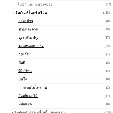
ลิ้นชัก และ ชั้นวางของ
(22)
ผลิตภัณฑ์ในครัวเรือน
(118)
กล่องข้าว
(10)
ชามและจาน
(49)
ชุดเครื่องปรุง
(17)
ตะแกรงและถาด
(35)
ถังแก๊ส
(1)
ทัพพี
(2)
ที่ใส่ช้อน
(2)
ปิ่นโต
(10)
ฝาครอบไมโครเวฟ
(2)
ส้อมจิ้มผลไม้
(17)
หม้อแขก
(10)
ผลิตภัณฑ์บรรจุเครื่องดื่ม/ของเหลว
(105)