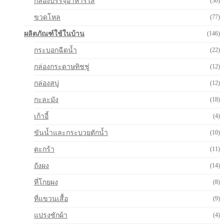
กล่องบรรจุอาหารใส
(30)
ขวดโหล
(77)
ผลิตภัณฑ์ใช้ในบ้าน
(146)
กระบอกฉีดน้ำ
(22)
กล่องกระดาษทิชชู่
(12)
กล่องสบู่
(12)
กะละมัง
(18)
เก้าอี้
(4)
ขันน้ำและกระบวยตักน้ำ
(10)
ตะกร้า
(11)
ถังผง
(14)
ที่โกยผง
(8)
ที่แขวนเสื้อ
(9)
แปรงซักผ้า
(4)