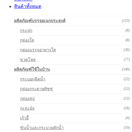
สินค้าทั้งหมด
ผลิตภัณฑ์บรรจุอเนกประสงค์
(123)
กระปุก
(8)
กล่องใส
(8)
กล่องบรรจุอาหารใส
(30)
ขวดโหล
(77)
ผลิตภัณฑ์ใช้ในบ้าน
(146)
กระบอกฉีดน้ำ
(22)
กล่องกระดาษทิชชู่
(12)
กล่องสบู่
(12)
กะละมัง
(18)
เก้าอี้
(4)
ขันน้ำและกระบวยตักน้ำ
(10)