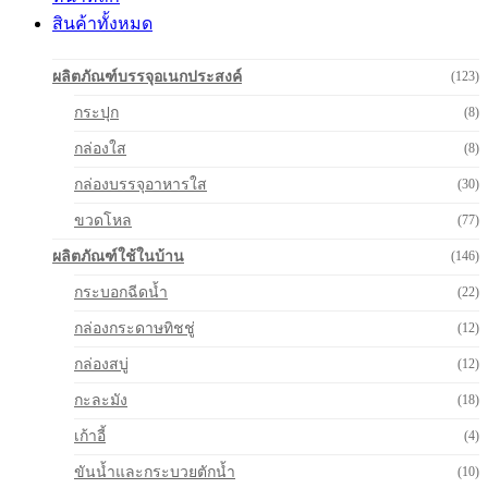
สินค้าทั้งหมด
ผลิตภัณฑ์บรรจุอเนกประสงค์
(123)
กระปุก
(8)
กล่องใส
(8)
กล่องบรรจุอาหารใส
(30)
ขวดโหล
(77)
ผลิตภัณฑ์ใช้ในบ้าน
(146)
กระบอกฉีดน้ำ
(22)
กล่องกระดาษทิชชู่
(12)
กล่องสบู่
(12)
กะละมัง
(18)
เก้าอี้
(4)
ขันน้ำและกระบวยตักน้ำ
(10)