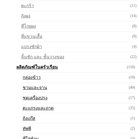
ตะกร้า
(11)
ถังผง
(14)
ที่โกยผง
(8)
ที่แขวนเสื้อ
(9)
แปรงซักผ้า
(4)
ลิ้นชัก และ ชั้นวางของ
(22)
ผลิตภัณฑ์ในครัวเรือน
(118)
กล่องข้าว
(10)
ชามและจาน
(49)
ชุดเครื่องปรุง
(17)
ตะแกรงและถาด
(35)
ถังแก๊ส
(1)
ทัพพี
(2)
ที่ใส่ช้อน
(2)