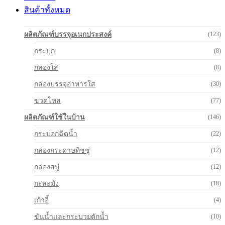
สินค้าทั้งหมด
ผลิตภัณฑ์บรรจุอเนกประสงค์
(123)
กระปุก
(8)
กล่องใส
(8)
กล่องบรรจุอาหารใส
(30)
ขวดโหล
(77)
ผลิตภัณฑ์ใช้ในบ้าน
(146)
กระบอกฉีดน้ำ
(22)
กล่องกระดาษทิชชู่
(12)
กล่องสบู่
(12)
กะละมัง
(18)
เก้าอี้
(4)
ขันน้ำและกระบวยตักน้ำ
(10)