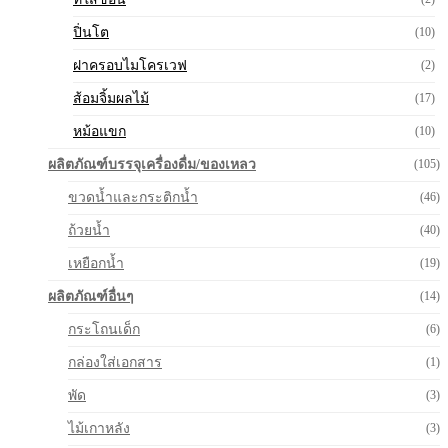
ปิ่นโต
(10)
ฝาครอบไมโครเวฟ
(2)
ส้อมจิ้มผลไม้
(17)
หม้อแขก
(10)
ผลิตภัณฑ์บรรจุเครื่องดื่ม/ของเหลว
(105)
ขวดน้ำและกระติกน้ำ
(46)
ถ้วยน้ำ
(40)
เหยือกน้ำ
(19)
ผลิตภัณฑ์อื่นๆ
(14)
กระโถนเด็ก
(6)
กล่องใส่เอกสาร
(1)
พัด
(3)
ไม้เกาหลัง
(3)