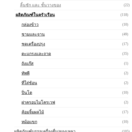
ลิ้นชัก และ ชั้นวางของ
(22)
ผลิตภัณฑ์ในครัวเรือน
(118)
กล่องข้าว
(10)
ชามและจาน
(49)
ชุดเครื่องปรุง
(17)
ตะแกรงและถาด
(35)
ถังแก๊ส
(1)
ทัพพี
(2)
ที่ใส่ช้อน
(2)
ปิ่นโต
(10)
ฝาครอบไมโครเวฟ
(2)
ส้อมจิ้มผลไม้
(17)
หม้อแขก
(10)
ผลิตภัณฑ์บรรจุเครื่องดื่ม/ของเหลว
(105)