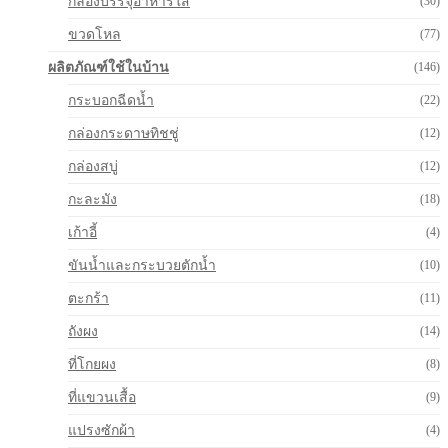
กล่องบรรจุอาหารใส
(30)
ขวดโหล
(77)
ผลิตภัณฑ์ใช้ในบ้าน
(146)
กระบอกฉีดน้ำ
(22)
กล่องกระดาษทิชชู่
(12)
กล่องสบู่
(12)
กะละมัง
(18)
เก้าอี้
(4)
ขันน้ำและกระบวยตักน้ำ
(10)
ตะกร้า
(11)
ถังผง
(14)
ที่โกยผง
(8)
ที่แขวนเสื้อ
(9)
แปรงซักผ้า
(4)