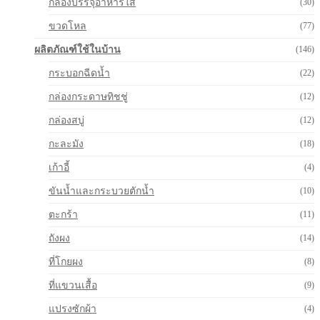
กล่องบรรจุอาหารใส
(30)
ขวดโหล
(77)
ผลิตภัณฑ์ใช้ในบ้าน
(146)
กระบอกฉีดน้ำ
(22)
กล่องกระดาษทิชชู่
(12)
กล่องสบู่
(12)
กะละมัง
(18)
เก้าอี้
(4)
ขันน้ำและกระบวยตักน้ำ
(10)
ตะกร้า
(11)
ถังผง
(14)
ที่โกยผง
(8)
ที่แขวนเสื้อ
(9)
แปรงซักผ้า
(4)