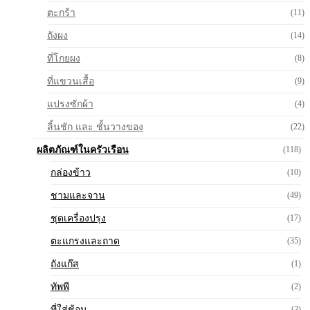
ตะกร้า
(11)
ถังผง
(14)
ที่โกยผง
(8)
ที่แขวนเสื้อ
(9)
แปรงซักผ้า
(4)
ลิ้นชัก และ ชั้นวางของ
(22)
ผลิตภัณฑ์ในครัวเรือน
(118)
กล่องข้าว
(10)
ชามและจาน
(49)
ชุดเครื่องปรุง
(17)
ตะแกรงและถาด
(35)
ถังแก๊ส
(1)
ทัพพี
(2)
ที่ใส่ช้อน
(2)