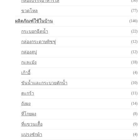
กล่องบรรจุอาหารใส
(30)
ขวดโหล
(77)
ผลิตภัณฑ์ใช้ในบ้าน
(146)
กระบอกฉีดน้ำ
(22)
กล่องกระดาษทิชชู่
(12)
กล่องสบู่
(12)
กะละมัง
(18)
เก้าอี้
(4)
ขันน้ำและกระบวยตักน้ำ
(10)
ตะกร้า
(11)
ถังผง
(14)
ที่โกยผง
(8)
ที่แขวนเสื้อ
(9)
แปรงซักผ้า
(4)