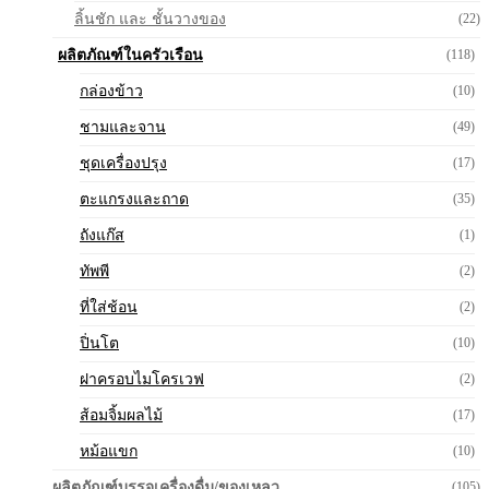
ลิ้นชัก และ ชั้นวางของ
(22)
ผลิตภัณฑ์ในครัวเรือน
(118)
กล่องข้าว
(10)
ชามและจาน
(49)
ชุดเครื่องปรุง
(17)
ตะแกรงและถาด
(35)
ถังแก๊ส
(1)
ทัพพี
(2)
ที่ใส่ช้อน
(2)
ปิ่นโต
(10)
ฝาครอบไมโครเวฟ
(2)
ส้อมจิ้มผลไม้
(17)
หม้อแขก
(10)
ผลิตภัณฑ์บรรจุเครื่องดื่ม/ของเหลว
(105)