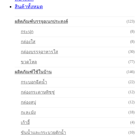
สินค้าทั้งหมด
ผลิตภัณฑ์บรรจุอเนกประสงค์
(123)
กระปุก
(8)
กล่องใส
(8)
กล่องบรรจุอาหารใส
(30)
ขวดโหล
(77)
ผลิตภัณฑ์ใช้ในบ้าน
(146)
กระบอกฉีดน้ำ
(22)
กล่องกระดาษทิชชู่
(12)
กล่องสบู่
(12)
กะละมัง
(18)
เก้าอี้
(4)
ขันน้ำและกระบวยตักน้ำ
(10)