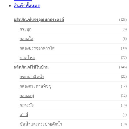
สินค้าทั้งหมด
ผลิตภัณฑ์บรรจุอเนกประสงค์
(123)
กระปุก
(8)
กล่องใส
(8)
กล่องบรรจุอาหารใส
(30)
ขวดโหล
(77)
ผลิตภัณฑ์ใช้ในบ้าน
(146)
กระบอกฉีดน้ำ
(22)
กล่องกระดาษทิชชู่
(12)
กล่องสบู่
(12)
กะละมัง
(18)
เก้าอี้
(4)
ขันน้ำและกระบวยตักน้ำ
(10)