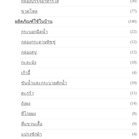
กล่องบรรจุอาหารใส
(30)
ขวดโหล
(77)
ผลิตภัณฑ์ใช้ในบ้าน
(146)
กระบอกฉีดน้ำ
(22)
กล่องกระดาษทิชชู่
(12)
กล่องสบู่
(12)
กะละมัง
(18)
เก้าอี้
(4)
ขันน้ำและกระบวยตักน้ำ
(10)
ตะกร้า
(11)
ถังผง
(14)
ที่โกยผง
(8)
ที่แขวนเสื้อ
(9)
แปรงซักผ้า
(4)