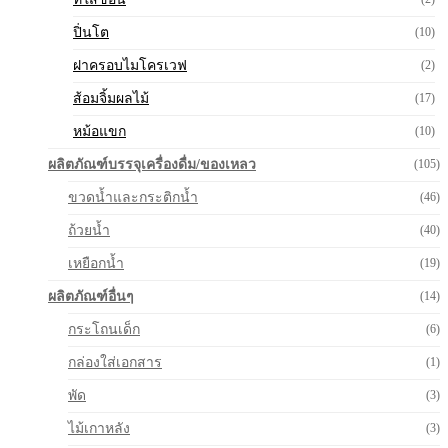
ปิ่นโต
(10)
ฝาครอบไมโครเวฟ
(2)
ส้อมจิ้มผลไม้
(17)
หม้อแขก
(10)
ผลิตภัณฑ์บรรจุเครื่องดื่ม/ของเหลว
(105)
ขวดน้ำและกระติกน้ำ
(46)
ถ้วยน้ำ
(40)
เหยือกน้ำ
(19)
ผลิตภัณฑ์อื่นๆ
(14)
กระโถนเด็ก
(6)
กล่องใส่เอกสาร
(1)
พัด
(3)
ไม้เกาหลัง
(3)