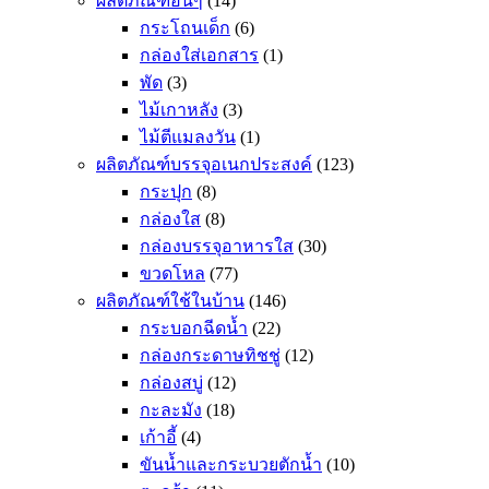
ผลิตภัณฑ์อื่นๆ
(14)
กระโถนเด็ก
(6)
กล่องใส่เอกสาร
(1)
พัด
(3)
ไม้เกาหลัง
(3)
ไม้ตีแมลงวัน
(1)
ผลิตภัณฑ์บรรจุอเนกประสงค์
(123)
กระปุก
(8)
กล่องใส
(8)
กล่องบรรจุอาหารใส
(30)
ขวดโหล
(77)
ผลิตภัณฑ์ใช้ในบ้าน
(146)
กระบอกฉีดน้ำ
(22)
กล่องกระดาษทิชชู่
(12)
กล่องสบู่
(12)
กะละมัง
(18)
เก้าอี้
(4)
ขันน้ำและกระบวยตักน้ำ
(10)