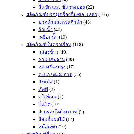
ลิ้นชัก และ ชั้นวางของ
(22)
ผลิตภัณฑ์บรรจุเครื่องดื่ม/ของเหลว
(105)
ขวดน้ำและกระติกน้ำ
(46)
ถ้วยน้ำ
(40)
เหยือกน้ำ
(19)
ผลิตภัณฑ์ในครัวเรือน
(118)
กล่องข้าว
(10)
ชามและจาน
(49)
ชุดเครื่องปรุง
(17)
ตะแกรงและถาด
(35)
ถังแก๊ส
(1)
ทัพพี
(2)
ที่ใส่ช้อน
(2)
ปิ่นโต
(10)
ฝาครอบไมโครเวฟ
(2)
ส้อมจิ้มผลไม้
(17)
หม้อแขก
(10)