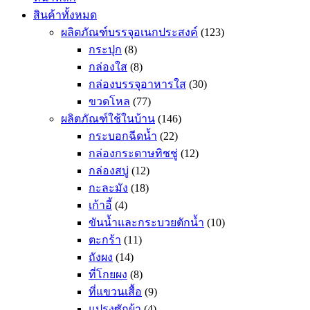
สินค้าทั้งหมด
ผลิตภัณฑ์บรรจุอเนกประสงค์
(123)
กระปุก
(8)
กล่องใส
(8)
กล่องบรรจุอาหารใส
(30)
ขวดโหล
(77)
ผลิตภัณฑ์ใช้ในบ้าน
(146)
กระบอกฉีดน้ำ
(22)
กล่องกระดาษทิชชู่
(12)
กล่องสบู่
(12)
กะละมัง
(18)
เก้าอี้
(4)
ขันน้ำและกระบวยตักน้ำ
(10)
ตะกร้า
(11)
ถังผง
(14)
ที่โกยผง
(8)
ที่แขวนเสื้อ
(9)
แปรงซักผ้า
(4)