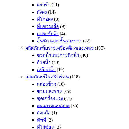
ตะกร้า
(11)
ถังผง
(14)
ที่โกยผง
(8)
ที่แขวนเสื้อ
(9)
แปรงซักผ้า
(4)
ลิ้นชัก และ ชั้นวางของ
(22)
ผลิตภัณฑ์บรรจุเครื่องดื่ม/ของเหลว
(105)
ขวดน้ำและกระติกน้ำ
(46)
ถ้วยน้ำ
(40)
เหยือกน้ำ
(19)
ผลิตภัณฑ์ในครัวเรือน
(118)
กล่องข้าว
(10)
ชามและจาน
(49)
ชุดเครื่องปรุง
(17)
ตะแกรงและถาด
(35)
ถังแก๊ส
(1)
ทัพพี
(2)
ที่ใส่ช้อน
(2)