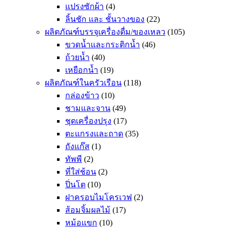
แปรงซักผ้า
(4)
ลิ้นชัก และ ชั้นวางของ
(22)
ผลิตภัณฑ์บรรจุเครื่องดื่ม/ของเหลว
(105)
ขวดน้ำและกระติกน้ำ
(46)
ถ้วยน้ำ
(40)
เหยือกน้ำ
(19)
ผลิตภัณฑ์ในครัวเรือน
(118)
กล่องข้าว
(10)
ชามและจาน
(49)
ชุดเครื่องปรุง
(17)
ตะแกรงและถาด
(35)
ถังแก๊ส
(1)
ทัพพี
(2)
ที่ใส่ช้อน
(2)
ปิ่นโต
(10)
ฝาครอบไมโครเวฟ
(2)
ส้อมจิ้มผลไม้
(17)
หม้อแขก
(10)