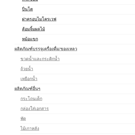
ปิ่นโต
ฝาครอบไมโครเวฟ
ส้อมจิ้มผลไม้
หม้อแขก
ผลิตภัณฑ์บรรจุเครื่องดื่ม/ของเหลว
ขวดน้ำและกระติกน้ำ
ถ้วยน้ำ
เหยือกน้ำ
ผลิตภัณฑ์อื่นๆ
กระโถนเด็ก
กล่องใส่เอกสาร
พัด
ไม้เกาหลัง