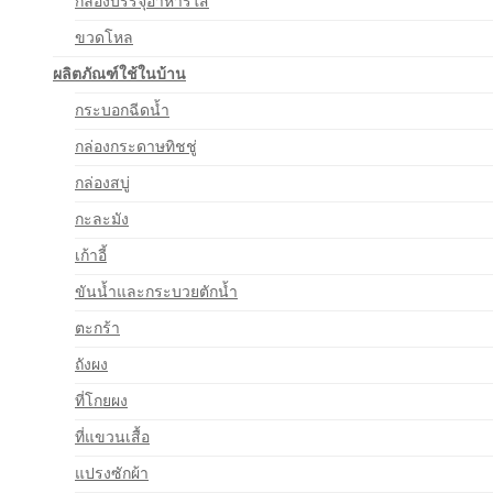
กล่องบรรจุอาหารใส
ขวดโหล
ผลิตภัณฑ์ใช้ในบ้าน
กระบอกฉีดน้ำ
กล่องกระดาษทิชชู่
กล่องสบู่
กะละมัง
เก้าอี้
ขันน้ำและกระบวยตักน้ำ
ตะกร้า
ถังผง
ที่โกยผง
ที่แขวนเสื้อ
แปรงซักผ้า