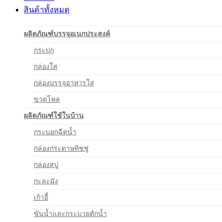
สินค้าทั้งหมด
ผลิตภัณฑ์บรรจุอเนกประสงค์
กระปุก
กล่องใส
กล่องบรรจุอาหารใส
ขวดโหล
ผลิตภัณฑ์ใช้ในบ้าน
กระบอกฉีดน้ำ
กล่องกระดาษทิชชู่
กล่องสบู่
กะละมัง
เก้าอี้
ขันน้ำและกระบวยตักน้ำ