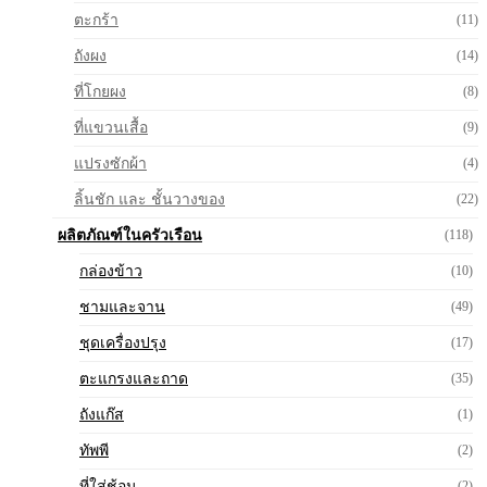
ตะกร้า
(11)
ถังผง
(14)
ที่โกยผง
(8)
ที่แขวนเสื้อ
(9)
แปรงซักผ้า
(4)
ลิ้นชัก และ ชั้นวางของ
(22)
ผลิตภัณฑ์ในครัวเรือน
(118)
กล่องข้าว
(10)
ชามและจาน
(49)
ชุดเครื่องปรุง
(17)
ตะแกรงและถาด
(35)
ถังแก๊ส
(1)
ทัพพี
(2)
ที่ใส่ช้อน
(2)