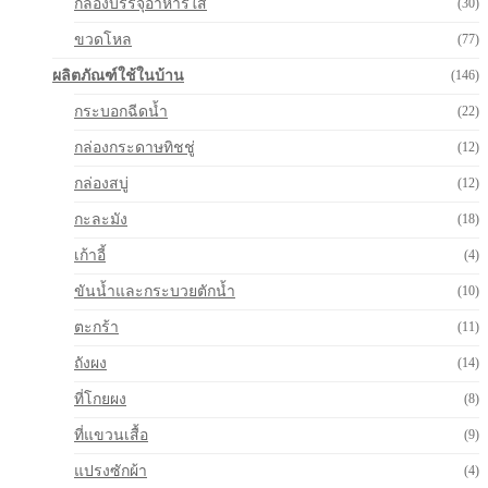
กล่องบรรจุอาหารใส
(30)
ขวดโหล
(77)
ผลิตภัณฑ์ใช้ในบ้าน
(146)
กระบอกฉีดน้ำ
(22)
กล่องกระดาษทิชชู่
(12)
กล่องสบู่
(12)
กะละมัง
(18)
เก้าอี้
(4)
ขันน้ำและกระบวยตักน้ำ
(10)
ตะกร้า
(11)
ถังผง
(14)
ที่โกยผง
(8)
ที่แขวนเสื้อ
(9)
แปรงซักผ้า
(4)