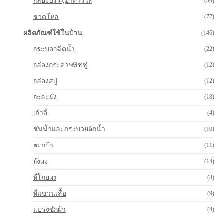
กล่องบรรจุอาหารใส
(30)
ขวดโหล
(77)
ผลิตภัณฑ์ใช้ในบ้าน
(146)
กระบอกฉีดน้ำ
(22)
กล่องกระดาษทิชชู่
(12)
กล่องสบู่
(12)
กะละมัง
(18)
เก้าอี้
(4)
ขันน้ำและกระบวยตักน้ำ
(10)
ตะกร้า
(11)
ถังผง
(14)
ที่โกยผง
(8)
ที่แขวนเสื้อ
(9)
แปรงซักผ้า
(4)