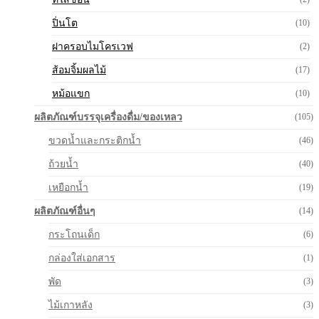
ปิ่นโต
(10)
ฝาครอบไมโครเวฟ
(2)
ส้อมจิ้มผลไม้
(17)
หม้อแขก
(10)
ผลิตภัณฑ์บรรจุเครื่องดื่ม/ของเหลว
(105)
ขวดน้ำและกระติกน้ำ
(46)
ถ้วยน้ำ
(40)
เหยือกน้ำ
(19)
ผลิตภัณฑ์อื่นๆ
(14)
กระโถนเด็ก
(6)
กล่องใส่เอกสาร
(1)
พัด
(3)
ไม้เกาหลัง
(3)