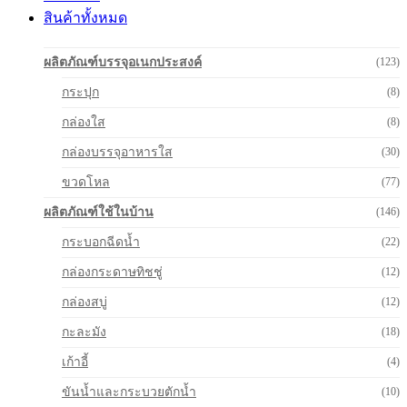
สินค้าทั้งหมด
ผลิตภัณฑ์บรรจุอเนกประสงค์
(123)
กระปุก
(8)
กล่องใส
(8)
กล่องบรรจุอาหารใส
(30)
ขวดโหล
(77)
ผลิตภัณฑ์ใช้ในบ้าน
(146)
กระบอกฉีดน้ำ
(22)
กล่องกระดาษทิชชู่
(12)
กล่องสบู่
(12)
กะละมัง
(18)
เก้าอี้
(4)
ขันน้ำและกระบวยตักน้ำ
(10)