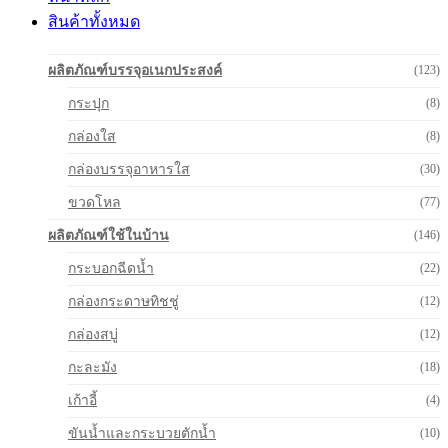
สินค้าทั้งหมด
ผลิตภัณฑ์บรรจุอเนกประสงค์
(123)
กระปุก
(8)
กล่องใส
(8)
กล่องบรรจุอาหารใส
(30)
ขวดโหล
(77)
ผลิตภัณฑ์ใช้ในบ้าน
(146)
กระบอกฉีดน้ำ
(22)
กล่องกระดาษทิชชู่
(12)
กล่องสบู่
(12)
กะละมัง
(18)
เก้าอี้
(4)
ขันน้ำและกระบวยตักน้ำ
(10)