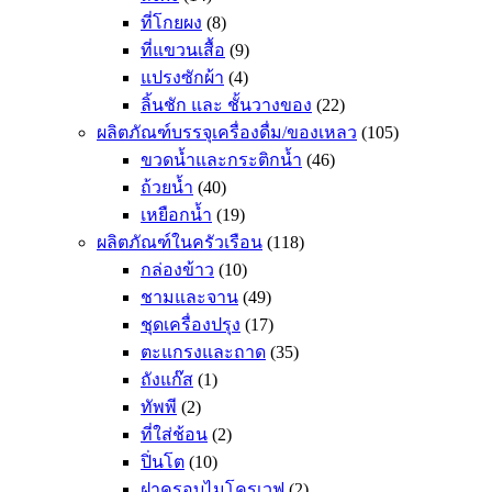
ที่โกยผง
(8)
ที่แขวนเสื้อ
(9)
แปรงซักผ้า
(4)
ลิ้นชัก และ ชั้นวางของ
(22)
ผลิตภัณฑ์บรรจุเครื่องดื่ม/ของเหลว
(105)
ขวดน้ำและกระติกน้ำ
(46)
ถ้วยน้ำ
(40)
เหยือกน้ำ
(19)
ผลิตภัณฑ์ในครัวเรือน
(118)
กล่องข้าว
(10)
ชามและจาน
(49)
ชุดเครื่องปรุง
(17)
ตะแกรงและถาด
(35)
ถังแก๊ส
(1)
ทัพพี
(2)
ที่ใส่ช้อน
(2)
ปิ่นโต
(10)
ฝาครอบไมโครเวฟ
(2)