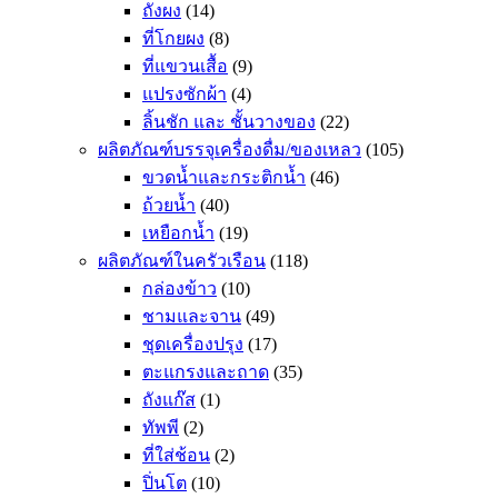
ถังผง
(14)
ที่โกยผง
(8)
ที่แขวนเสื้อ
(9)
แปรงซักผ้า
(4)
ลิ้นชัก และ ชั้นวางของ
(22)
ผลิตภัณฑ์บรรจุเครื่องดื่ม/ของเหลว
(105)
ขวดน้ำและกระติกน้ำ
(46)
ถ้วยน้ำ
(40)
เหยือกน้ำ
(19)
ผลิตภัณฑ์ในครัวเรือน
(118)
กล่องข้าว
(10)
ชามและจาน
(49)
ชุดเครื่องปรุง
(17)
ตะแกรงและถาด
(35)
ถังแก๊ส
(1)
ทัพพี
(2)
ที่ใส่ช้อน
(2)
ปิ่นโต
(10)