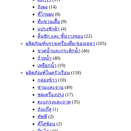
ถังผง
(14)
ที่โกยผง
(8)
ที่แขวนเสื้อ
(9)
แปรงซักผ้า
(4)
ลิ้นชัก และ ชั้นวางของ
(22)
ผลิตภัณฑ์บรรจุเครื่องดื่ม/ของเหลว
(105)
ขวดน้ำและกระติกน้ำ
(46)
ถ้วยน้ำ
(40)
เหยือกน้ำ
(19)
ผลิตภัณฑ์ในครัวเรือน
(118)
กล่องข้าว
(10)
ชามและจาน
(49)
ชุดเครื่องปรุง
(17)
ตะแกรงและถาด
(35)
ถังแก๊ส
(1)
ทัพพี
(2)
ที่ใส่ช้อน
(2)