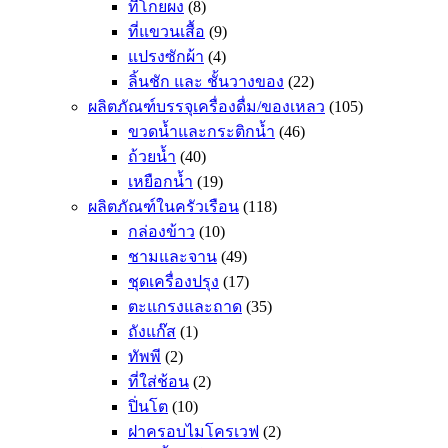
ที่โกยผง
(8)
ที่แขวนเสื้อ
(9)
แปรงซักผ้า
(4)
ลิ้นชัก และ ชั้นวางของ
(22)
ผลิตภัณฑ์บรรจุเครื่องดื่ม/ของเหลว
(105)
ขวดน้ำและกระติกน้ำ
(46)
ถ้วยน้ำ
(40)
เหยือกน้ำ
(19)
ผลิตภัณฑ์ในครัวเรือน
(118)
กล่องข้าว
(10)
ชามและจาน
(49)
ชุดเครื่องปรุง
(17)
ตะแกรงและถาด
(35)
ถังแก๊ส
(1)
ทัพพี
(2)
ที่ใส่ช้อน
(2)
ปิ่นโต
(10)
ฝาครอบไมโครเวฟ
(2)