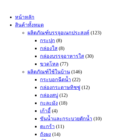
Skip
to
content
หน้าหลัก
สินค้าทั้งหมด
ผลิตภัณฑ์บรรจุอเนกประสงค์
(123)
กระปุก
(8)
กล่องใส
(8)
กล่องบรรจุอาหารใส
(30)
ขวดโหล
(77)
ผลิตภัณฑ์ใช้ในบ้าน
(146)
กระบอกฉีดน้ำ
(22)
กล่องกระดาษทิชชู่
(12)
กล่องสบู่
(12)
กะละมัง
(18)
เก้าอี้
(4)
ขันน้ำและกระบวยตักน้ำ
(10)
ตะกร้า
(11)
ถังผง
(14)