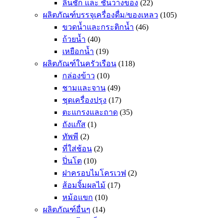
ลิ้นชัก และ ชั้นวางของ
(22)
ผลิตภัณฑ์บรรจุเครื่องดื่ม/ของเหลว
(105)
ขวดน้ำและกระติกน้ำ
(46)
ถ้วยน้ำ
(40)
เหยือกน้ำ
(19)
ผลิตภัณฑ์ในครัวเรือน
(118)
กล่องข้าว
(10)
ชามและจาน
(49)
ชุดเครื่องปรุง
(17)
ตะแกรงและถาด
(35)
ถังแก๊ส
(1)
ทัพพี
(2)
ที่ใส่ช้อน
(2)
ปิ่นโต
(10)
ฝาครอบไมโครเวฟ
(2)
ส้อมจิ้มผลไม้
(17)
หม้อแขก
(10)
ผลิตภัณฑ์อื่นๆ
(14)