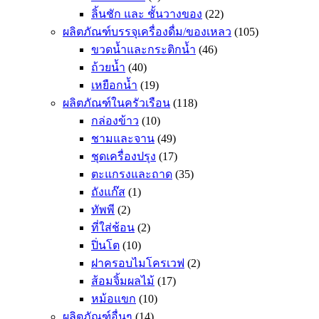
ลิ้นชัก และ ชั้นวางของ
(22)
ผลิตภัณฑ์บรรจุเครื่องดื่ม/ของเหลว
(105)
ขวดน้ำและกระติกน้ำ
(46)
ถ้วยน้ำ
(40)
เหยือกน้ำ
(19)
ผลิตภัณฑ์ในครัวเรือน
(118)
กล่องข้าว
(10)
ชามและจาน
(49)
ชุดเครื่องปรุง
(17)
ตะแกรงและถาด
(35)
ถังแก๊ส
(1)
ทัพพี
(2)
ที่ใส่ช้อน
(2)
ปิ่นโต
(10)
ฝาครอบไมโครเวฟ
(2)
ส้อมจิ้มผลไม้
(17)
หม้อแขก
(10)
ผลิตภัณฑ์อื่นๆ
(14)