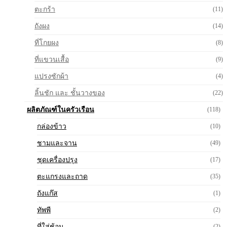
ตะกร้า
(11)
ถังผง
(14)
ที่โกยผง
(8)
ที่แขวนเสื้อ
(9)
แปรงซักผ้า
(4)
ลิ้นชัก และ ชั้นวางของ
(22)
ผลิตภัณฑ์ในครัวเรือน
(118)
กล่องข้าว
(10)
ชามและจาน
(49)
ชุดเครื่องปรุง
(17)
ตะแกรงและถาด
(35)
ถังแก๊ส
(1)
ทัพพี
(2)
ที่ใส่ช้อน
(2)