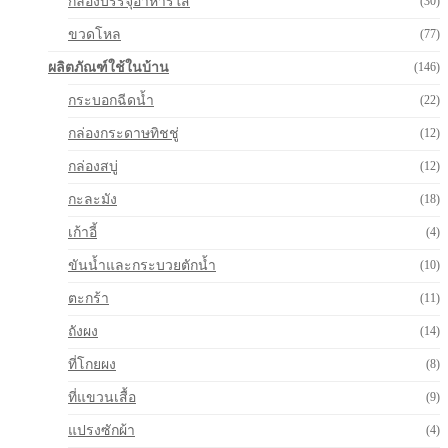
กล่องบรรจุอาหารใส
(30)
ขวดโหล
(77)
ผลิตภัณฑ์ใช้ในบ้าน
(146)
กระบอกฉีดน้ำ
(22)
กล่องกระดาษทิชชู่
(12)
กล่องสบู่
(12)
กะละมัง
(18)
เก้าอี้
(4)
ขันน้ำและกระบวยตักน้ำ
(10)
ตะกร้า
(11)
ถังผง
(14)
ที่โกยผง
(8)
ที่แขวนเสื้อ
(9)
แปรงซักผ้า
(4)