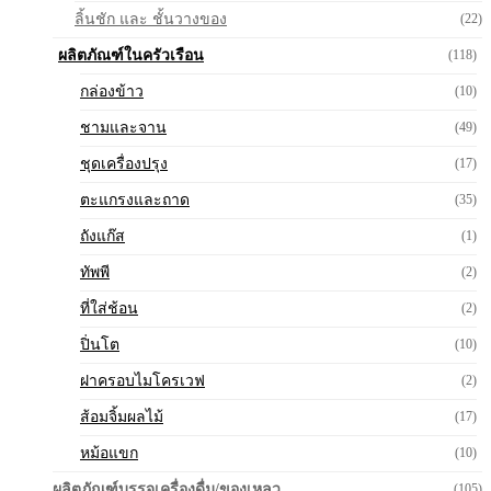
ลิ้นชัก และ ชั้นวางของ
(22)
ผลิตภัณฑ์ในครัวเรือน
(118)
กล่องข้าว
(10)
ชามและจาน
(49)
ชุดเครื่องปรุง
(17)
ตะแกรงและถาด
(35)
ถังแก๊ส
(1)
ทัพพี
(2)
ที่ใส่ช้อน
(2)
ปิ่นโต
(10)
ฝาครอบไมโครเวฟ
(2)
ส้อมจิ้มผลไม้
(17)
หม้อแขก
(10)
ผลิตภัณฑ์บรรจุเครื่องดื่ม/ของเหลว
(105)