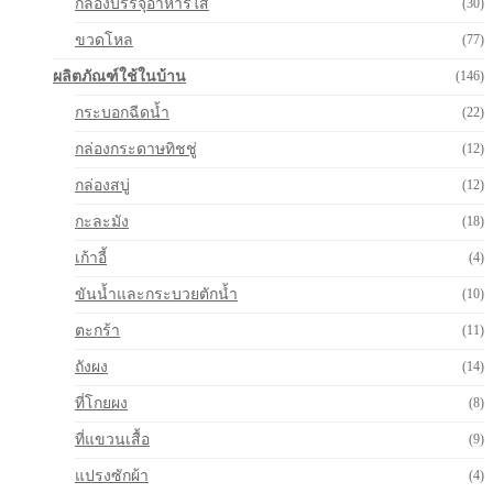
กล่องบรรจุอาหารใส
(30)
ขวดโหล
(77)
ผลิตภัณฑ์ใช้ในบ้าน
(146)
กระบอกฉีดน้ำ
(22)
กล่องกระดาษทิชชู่
(12)
กล่องสบู่
(12)
กะละมัง
(18)
เก้าอี้
(4)
ขันน้ำและกระบวยตักน้ำ
(10)
ตะกร้า
(11)
ถังผง
(14)
ที่โกยผง
(8)
ที่แขวนเสื้อ
(9)
แปรงซักผ้า
(4)