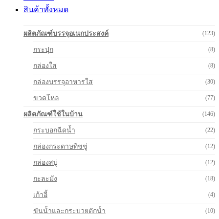
สินค้าทั้งหมด
ผลิตภัณฑ์บรรจุอเนกประสงค์
(123)
กระปุก
(8)
กล่องใส
(8)
กล่องบรรจุอาหารใส
(30)
ขวดโหล
(77)
ผลิตภัณฑ์ใช้ในบ้าน
(146)
กระบอกฉีดน้ำ
(22)
กล่องกระดาษทิชชู่
(12)
กล่องสบู่
(12)
กะละมัง
(18)
เก้าอี้
(4)
ขันน้ำและกระบวยตักน้ำ
(10)