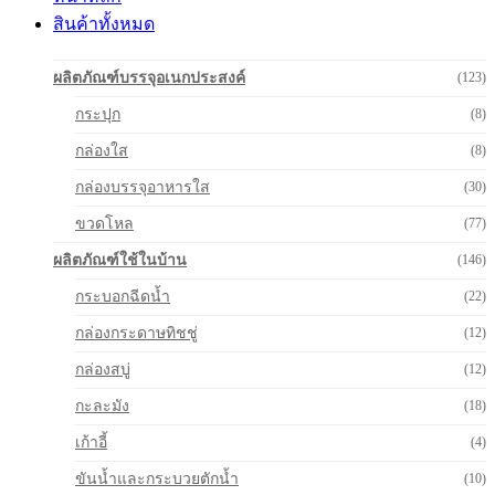
สินค้าทั้งหมด
ผลิตภัณฑ์บรรจุอเนกประสงค์
(123)
กระปุก
(8)
กล่องใส
(8)
กล่องบรรจุอาหารใส
(30)
ขวดโหล
(77)
ผลิตภัณฑ์ใช้ในบ้าน
(146)
กระบอกฉีดน้ำ
(22)
กล่องกระดาษทิชชู่
(12)
กล่องสบู่
(12)
กะละมัง
(18)
เก้าอี้
(4)
ขันน้ำและกระบวยตักน้ำ
(10)