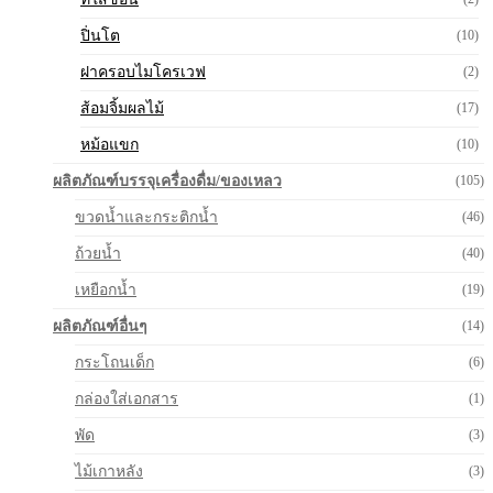
ปิ่นโต
(10)
ฝาครอบไมโครเวฟ
(2)
ส้อมจิ้มผลไม้
(17)
หม้อแขก
(10)
ผลิตภัณฑ์บรรจุเครื่องดื่ม/ของเหลว
(105)
ขวดน้ำและกระติกน้ำ
(46)
ถ้วยน้ำ
(40)
เหยือกน้ำ
(19)
ผลิตภัณฑ์อื่นๆ
(14)
กระโถนเด็ก
(6)
กล่องใส่เอกสาร
(1)
พัด
(3)
ไม้เกาหลัง
(3)