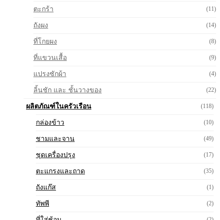
ตะกร้า
(11)
ถังผง
(14)
ที่โกยผง
(8)
ที่แขวนเสื้อ
(9)
แปรงซักผ้า
(4)
ลิ้นชัก และ ชั้นวางของ
(22)
ผลิตภัณฑ์ในครัวเรือน
(118)
กล่องข้าว
(10)
ชามและจาน
(49)
ชุดเครื่องปรุง
(17)
ตะแกรงและถาด
(35)
ถังแก๊ส
(1)
ทัพพี
(2)
ที่ใส่ช้อน
(2)