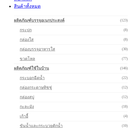
สินค้าทั้งหมด
ผลิตภัณฑ์บรรจุอเนกประสงค์
(123)
กระปุก
(8)
กล่องใส
(8)
กล่องบรรจุอาหารใส
(30)
ขวดโหล
(77)
ผลิตภัณฑ์ใช้ในบ้าน
(146)
กระบอกฉีดน้ำ
(22)
กล่องกระดาษทิชชู่
(12)
กล่องสบู่
(12)
กะละมัง
(18)
เก้าอี้
(4)
ขันน้ำและกระบวยตักน้ำ
(10)