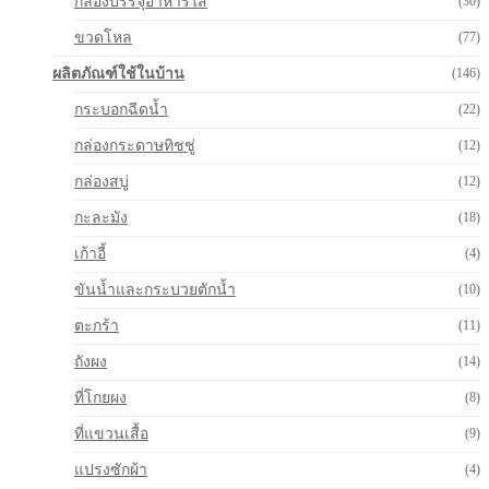
กล่องบรรจุอาหารใส
(30)
ขวดโหล
(77)
ผลิตภัณฑ์ใช้ในบ้าน
(146)
กระบอกฉีดน้ำ
(22)
กล่องกระดาษทิชชู่
(12)
กล่องสบู่
(12)
กะละมัง
(18)
เก้าอี้
(4)
ขันน้ำและกระบวยตักน้ำ
(10)
ตะกร้า
(11)
ถังผง
(14)
ที่โกยผง
(8)
ที่แขวนเสื้อ
(9)
แปรงซักผ้า
(4)