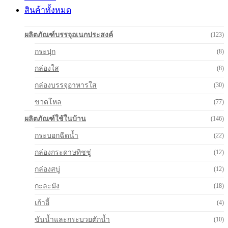
สินค้าทั้งหมด
ผลิตภัณฑ์บรรจุอเนกประสงค์
(123)
กระปุก
(8)
กล่องใส
(8)
กล่องบรรจุอาหารใส
(30)
ขวดโหล
(77)
ผลิตภัณฑ์ใช้ในบ้าน
(146)
กระบอกฉีดน้ำ
(22)
กล่องกระดาษทิชชู่
(12)
กล่องสบู่
(12)
กะละมัง
(18)
เก้าอี้
(4)
ขันน้ำและกระบวยตักน้ำ
(10)