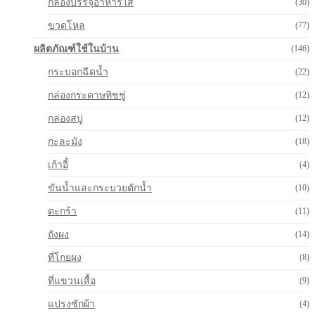
กล่องบรรจุอาหารใส
(30)
ขวดโหล
(77)
ผลิตภัณฑ์ใช้ในบ้าน
(146)
กระบอกฉีดน้ำ
(22)
กล่องกระดาษทิชชู่
(12)
กล่องสบู่
(12)
กะละมัง
(18)
เก้าอี้
(4)
ขันน้ำและกระบวยตักน้ำ
(10)
ตะกร้า
(11)
ถังผง
(14)
ที่โกยผง
(8)
ที่แขวนเสื้อ
(9)
แปรงซักผ้า
(4)