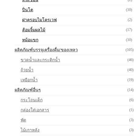
ปิ่นโต
(10)
ฝาครอบไมโครเวฟ
(2)
ส้อมจิ้มผลไม้
(17)
หม้อแขก
(10)
ผลิตภัณฑ์บรรจุเครื่องดื่ม/ของเหลว
(105)
ขวดน้ำและกระติกน้ำ
(46)
ถ้วยน้ำ
(40)
เหยือกน้ำ
(19)
ผลิตภัณฑ์อื่นๆ
(14)
กระโถนเด็ก
(6)
กล่องใส่เอกสาร
(1)
พัด
(3)
ไม้เกาหลัง
(3)