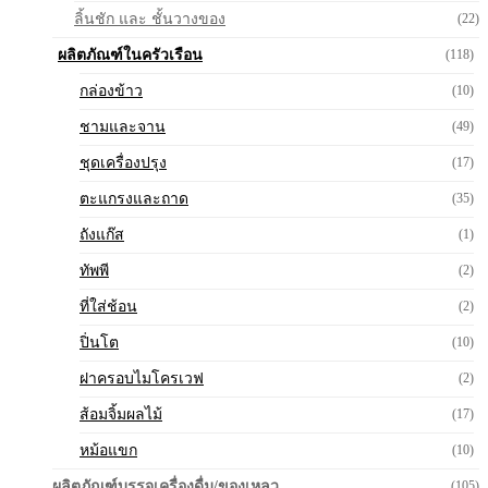
ลิ้นชัก และ ชั้นวางของ
(22)
ผลิตภัณฑ์ในครัวเรือน
(118)
กล่องข้าว
(10)
ชามและจาน
(49)
ชุดเครื่องปรุง
(17)
ตะแกรงและถาด
(35)
ถังแก๊ส
(1)
ทัพพี
(2)
ที่ใส่ช้อน
(2)
ปิ่นโต
(10)
ฝาครอบไมโครเวฟ
(2)
ส้อมจิ้มผลไม้
(17)
หม้อแขก
(10)
ผลิตภัณฑ์บรรจุเครื่องดื่ม/ของเหลว
(105)