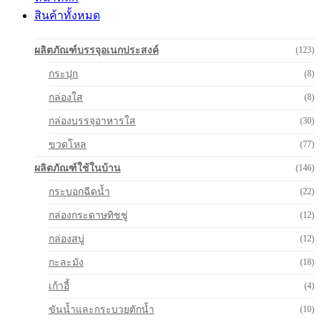
สินค้าทั้งหมด
ผลิตภัณฑ์บรรจุอเนกประสงค์
(123)
กระปุก
(8)
กล่องใส
(8)
กล่องบรรจุอาหารใส
(30)
ขวดโหล
(77)
ผลิตภัณฑ์ใช้ในบ้าน
(146)
กระบอกฉีดน้ำ
(22)
กล่องกระดาษทิชชู่
(12)
กล่องสบู่
(12)
กะละมัง
(18)
เก้าอี้
(4)
ขันน้ำและกระบวยตักน้ำ
(10)