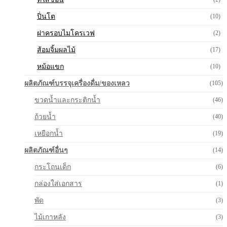
ปิ่นโต
(10)
ฝาครอบไมโครเวฟ
(2)
ส้อมจิ้มผลไม้
(17)
หม้อแขก
(10)
ผลิตภัณฑ์บรรจุเครื่องดื่ม/ของเหลว
(105)
ขวดน้ำและกระติกน้ำ
(46)
ถ้วยน้ำ
(40)
เหยือกน้ำ
(19)
ผลิตภัณฑ์อื่นๆ
(14)
กระโถนเด็ก
(6)
กล่องใส่เอกสาร
(1)
พัด
(3)
ไม้เกาหลัง
(3)