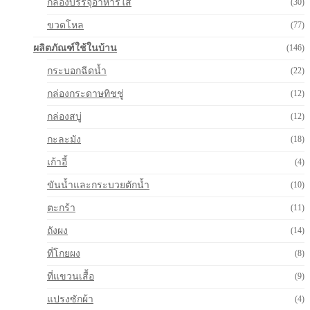
กล่องบรรจุอาหารใส
(30)
ขวดโหล
(77)
ผลิตภัณฑ์ใช้ในบ้าน
(146)
กระบอกฉีดน้ำ
(22)
กล่องกระดาษทิชชู่
(12)
กล่องสบู่
(12)
กะละมัง
(18)
เก้าอี้
(4)
ขันน้ำและกระบวยตักน้ำ
(10)
ตะกร้า
(11)
ถังผง
(14)
ที่โกยผง
(8)
ที่แขวนเสื้อ
(9)
แปรงซักผ้า
(4)