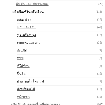
ลิ้นชัก และ ชั้นวางของ
(22)
ผลิตภัณฑ์ในครัวเรือน
(118)
กล่องข้าว
(10)
ชามและจาน
(49)
ชุดเครื่องปรุง
(17)
ตะแกรงและถาด
(35)
ถังแก๊ส
(1)
ทัพพี
(2)
ที่ใส่ช้อน
(2)
ปิ่นโต
(10)
ฝาครอบไมโครเวฟ
(2)
ส้อมจิ้มผลไม้
(17)
หม้อแขก
(10)
ผลิตภัณฑ์บรรจุเครื่องดื่ม/ของเหลว
(105)