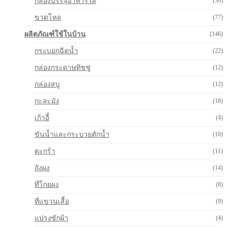
กล่องบรรจุอาหารใส
(30)
ขวดโหล
(77)
ผลิตภัณฑ์ใช้ในบ้าน
(146)
กระบอกฉีดน้ำ
(22)
กล่องกระดาษทิชชู่
(12)
กล่องสบู่
(12)
กะละมัง
(18)
เก้าอี้
(4)
ขันน้ำและกระบวยตักน้ำ
(10)
ตะกร้า
(11)
ถังผง
(14)
ที่โกยผง
(8)
ที่แขวนเสื้อ
(9)
แปรงซักผ้า
(4)