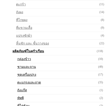
ตะกร้า
(11)
ถังผง
(14)
ที่โกยผง
(8)
ที่แขวนเสื้อ
(9)
แปรงซักผ้า
(4)
ลิ้นชัก และ ชั้นวางของ
(22)
ผลิตภัณฑ์ในครัวเรือน
(118)
กล่องข้าว
(10)
ชามและจาน
(49)
ชุดเครื่องปรุง
(17)
ตะแกรงและถาด
(35)
ถังแก๊ส
(1)
ทัพพี
(2)
ที่ใส่ช้อน
(2)