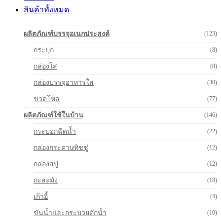
สินค้าทั้งหมด
ผลิตภัณฑ์บรรจุอเนกประสงค์
(123)
กระปุก
(8)
กล่องใส
(8)
กล่องบรรจุอาหารใส
(30)
ขวดโหล
(77)
ผลิตภัณฑ์ใช้ในบ้าน
(146)
กระบอกฉีดน้ำ
(22)
กล่องกระดาษทิชชู่
(12)
กล่องสบู่
(12)
กะละมัง
(18)
เก้าอี้
(4)
ขันน้ำและกระบวยตักน้ำ
(10)