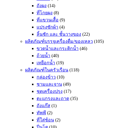
ถังผง
(14)
ที่โกยผง
(8)
ที่แขวนเสื้อ
(9)
แปรงซักผ้า
(4)
ลิ้นชัก และ ชั้นวางของ
(22)
ผลิตภัณฑ์บรรจุเครื่องดื่ม/ของเหลว
(105)
ขวดน้ำและกระติกน้ำ
(46)
ถ้วยน้ำ
(40)
เหยือกน้ำ
(19)
ผลิตภัณฑ์ในครัวเรือน
(118)
กล่องข้าว
(10)
ชามและจาน
(49)
ชุดเครื่องปรุง
(17)
ตะแกรงและถาด
(35)
ถังแก๊ส
(1)
ทัพพี
(2)
ที่ใส่ช้อน
(2)
ปิ่นโต
(10)