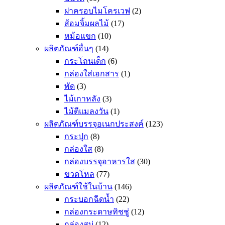
ฝาครอบไมโครเวฟ
(2)
ส้อมจิ้มผลไม้
(17)
หม้อแขก
(10)
ผลิตภัณฑ์อื่นๆ
(14)
กระโถนเด็ก
(6)
กล่องใส่เอกสาร
(1)
พัด
(3)
ไม้เกาหลัง
(3)
ไม้ตีแมลงวัน
(1)
ผลิตภัณฑ์บรรจุอเนกประสงค์
(123)
กระปุก
(8)
กล่องใส
(8)
กล่องบรรจุอาหารใส
(30)
ขวดโหล
(77)
ผลิตภัณฑ์ใช้ในบ้าน
(146)
กระบอกฉีดน้ำ
(22)
กล่องกระดาษทิชชู่
(12)
กล่องสบู่
(12)