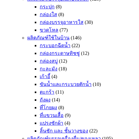
กระปุก
(8)
กล่องใส
(8)
กล่องบรรจุอาหารใส
(30)
ขวดโหล
(77)
ผลิตภัณฑ์ใช้ในบ้าน
(146)
กระบอกฉีดน้ำ
(22)
กล่องกระดาษทิชชู่
(12)
กล่องสบู่
(12)
กะละมัง
(18)
เก้าอี้
(4)
ขันน้ำและกระบวยตักน้ำ
(10)
ตะกร้า
(11)
ถังผง
(14)
ที่โกยผง
(8)
ที่แขวนเสื้อ
(9)
แปรงซักผ้า
(4)
ลิ้นชัก และ ชั้นวางของ
(22)
ผลิตภัณฑ์บรรจุเครื่องดื่ม/ของเหลว
(105)