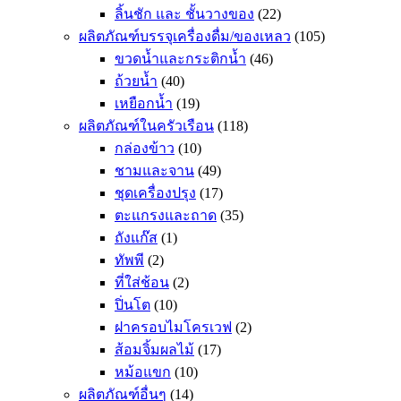
ลิ้นชัก และ ชั้นวางของ
(22)
ผลิตภัณฑ์บรรจุเครื่องดื่ม/ของเหลว
(105)
ขวดน้ำและกระติกน้ำ
(46)
ถ้วยน้ำ
(40)
เหยือกน้ำ
(19)
ผลิตภัณฑ์ในครัวเรือน
(118)
กล่องข้าว
(10)
ชามและจาน
(49)
ชุดเครื่องปรุง
(17)
ตะแกรงและถาด
(35)
ถังแก๊ส
(1)
ทัพพี
(2)
ที่ใส่ช้อน
(2)
ปิ่นโต
(10)
ฝาครอบไมโครเวฟ
(2)
ส้อมจิ้มผลไม้
(17)
หม้อแขก
(10)
ผลิตภัณฑ์อื่นๆ
(14)