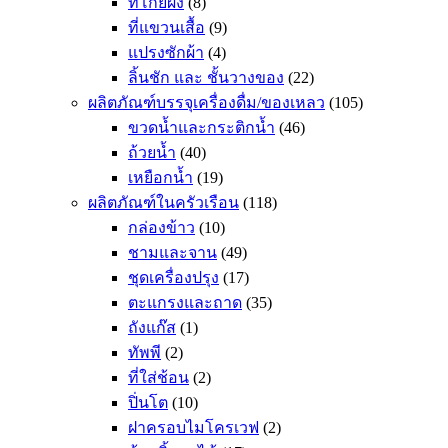
ที่โกยผง
(8)
ที่แขวนเสื้อ
(9)
แปรงซักผ้า
(4)
ลิ้นชัก และ ชั้นวางของ
(22)
ผลิตภัณฑ์บรรจุเครื่องดื่ม/ของเหลว
(105)
ขวดน้ำและกระติกน้ำ
(46)
ถ้วยน้ำ
(40)
เหยือกน้ำ
(19)
ผลิตภัณฑ์ในครัวเรือน
(118)
กล่องข้าว
(10)
ชามและจาน
(49)
ชุดเครื่องปรุง
(17)
ตะแกรงและถาด
(35)
ถังแก๊ส
(1)
ทัพพี
(2)
ที่ใส่ช้อน
(2)
ปิ่นโต
(10)
ฝาครอบไมโครเวฟ
(2)