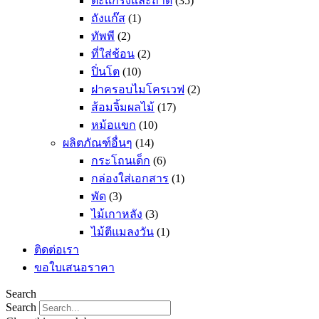
ตะแกรงและถาด
(35)
ถังแก๊ส
(1)
ทัพพี
(2)
ที่ใส่ช้อน
(2)
ปิ่นโต
(10)
ฝาครอบไมโครเวฟ
(2)
ส้อมจิ้มผลไม้
(17)
หม้อแขก
(10)
ผลิตภัณฑ์อื่นๆ
(14)
กระโถนเด็ก
(6)
กล่องใส่เอกสาร
(1)
พัด
(3)
ไม้เกาหลัง
(3)
ไม้ตีแมลงวัน
(1)
ติดต่อเรา
ขอใบเสนอราคา
Search
Search