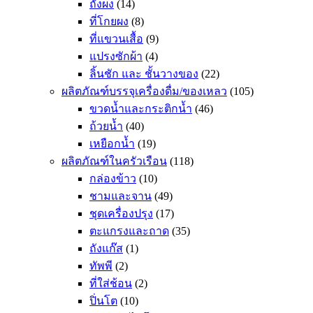
ถังผง
(14)
ที่โกยผง
(8)
ที่แขวนเสื้อ
(9)
แปรงซักผ้า
(4)
ลิ้นชัก และ ชั้นวางของ
(22)
ผลิตภัณฑ์บรรจุเครื่องดื่ม/ของเหลว
(105)
ขวดน้ำและกระติกน้ำ
(46)
ถ้วยน้ำ
(40)
เหยือกน้ำ
(19)
ผลิตภัณฑ์ในครัวเรือน
(118)
กล่องข้าว
(10)
ชามและจาน
(49)
ชุดเครื่องปรุง
(17)
ตะแกรงและถาด
(35)
ถังแก๊ส
(1)
ทัพพี
(2)
ที่ใส่ช้อน
(2)
ปิ่นโต
(10)