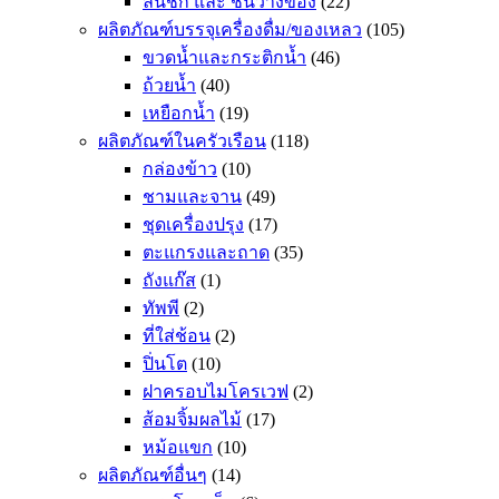
ลิ้นชัก และ ชั้นวางของ
(22)
ผลิตภัณฑ์บรรจุเครื่องดื่ม/ของเหลว
(105)
ขวดน้ำและกระติกน้ำ
(46)
ถ้วยน้ำ
(40)
เหยือกน้ำ
(19)
ผลิตภัณฑ์ในครัวเรือน
(118)
กล่องข้าว
(10)
ชามและจาน
(49)
ชุดเครื่องปรุง
(17)
ตะแกรงและถาด
(35)
ถังแก๊ส
(1)
ทัพพี
(2)
ที่ใส่ช้อน
(2)
ปิ่นโต
(10)
ฝาครอบไมโครเวฟ
(2)
ส้อมจิ้มผลไม้
(17)
หม้อแขก
(10)
ผลิตภัณฑ์อื่นๆ
(14)