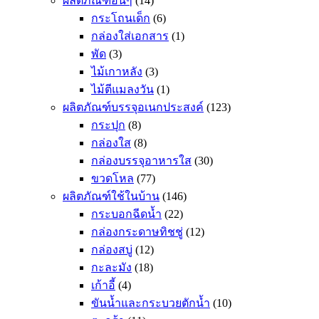
ผลิตภัณฑ์อื่นๆ
(14)
กระโถนเด็ก
(6)
กล่องใส่เอกสาร
(1)
พัด
(3)
ไม้เกาหลัง
(3)
ไม้ตีแมลงวัน
(1)
ผลิตภัณฑ์บรรจุอเนกประสงค์
(123)
กระปุก
(8)
กล่องใส
(8)
กล่องบรรจุอาหารใส
(30)
ขวดโหล
(77)
ผลิตภัณฑ์ใช้ในบ้าน
(146)
กระบอกฉีดน้ำ
(22)
กล่องกระดาษทิชชู่
(12)
กล่องสบู่
(12)
กะละมัง
(18)
เก้าอี้
(4)
ขันน้ำและกระบวยตักน้ำ
(10)