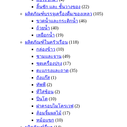
ลิ้นชัก และ ชั้นวางของ
(22)
ผลิตภัณฑ์บรรจุเครื่องดื่ม/ของเหลว
(105)
ขวดน้ำและกระติกน้ำ
(46)
ถ้วยน้ำ
(40)
เหยือกน้ำ
(19)
ผลิตภัณฑ์ในครัวเรือน
(118)
กล่องข้าว
(10)
ชามและจาน
(49)
ชุดเครื่องปรุง
(17)
ตะแกรงและถาด
(35)
ถังแก๊ส
(1)
ทัพพี
(2)
ที่ใส่ช้อน
(2)
ปิ่นโต
(10)
ฝาครอบไมโครเวฟ
(2)
ส้อมจิ้มผลไม้
(17)
หม้อแขก
(10)