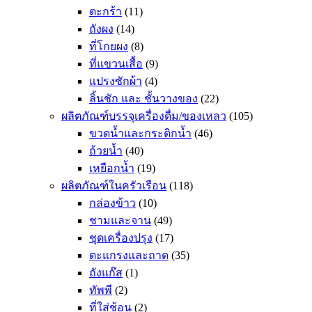
ตะกร้า
(11)
ถังผง
(14)
ที่โกยผง
(8)
ที่แขวนเสื้อ
(9)
แปรงซักผ้า
(4)
ลิ้นชัก และ ชั้นวางของ
(22)
ผลิตภัณฑ์บรรจุเครื่องดื่ม/ของเหลว
(105)
ขวดน้ำและกระติกน้ำ
(46)
ถ้วยน้ำ
(40)
เหยือกน้ำ
(19)
ผลิตภัณฑ์ในครัวเรือน
(118)
กล่องข้าว
(10)
ชามและจาน
(49)
ชุดเครื่องปรุง
(17)
ตะแกรงและถาด
(35)
ถังแก๊ส
(1)
ทัพพี
(2)
ที่ใส่ช้อน
(2)