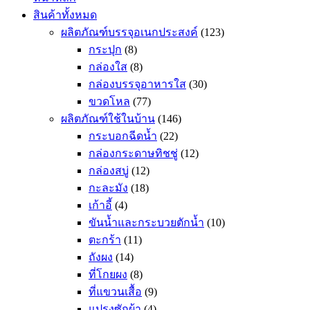
สินค้าทั้งหมด
ผลิตภัณฑ์บรรจุอเนกประสงค์
(123)
กระปุก
(8)
กล่องใส
(8)
กล่องบรรจุอาหารใส
(30)
ขวดโหล
(77)
ผลิตภัณฑ์ใช้ในบ้าน
(146)
กระบอกฉีดน้ำ
(22)
กล่องกระดาษทิชชู่
(12)
กล่องสบู่
(12)
กะละมัง
(18)
เก้าอี้
(4)
ขันน้ำและกระบวยตักน้ำ
(10)
ตะกร้า
(11)
ถังผง
(14)
ที่โกยผง
(8)
ที่แขวนเสื้อ
(9)
แปรงซักผ้า
(4)