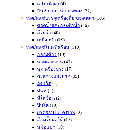
แปรงซักผ้า
(4)
ลิ้นชัก และ ชั้นวางของ
(22)
ผลิตภัณฑ์บรรจุเครื่องดื่ม/ของเหลว
(105)
ขวดน้ำและกระติกน้ำ
(46)
ถ้วยน้ำ
(40)
เหยือกน้ำ
(19)
ผลิตภัณฑ์ในครัวเรือน
(118)
กล่องข้าว
(10)
ชามและจาน
(49)
ชุดเครื่องปรุง
(17)
ตะแกรงและถาด
(35)
ถังแก๊ส
(1)
ทัพพี
(2)
ที่ใส่ช้อน
(2)
ปิ่นโต
(10)
ฝาครอบไมโครเวฟ
(2)
ส้อมจิ้มผลไม้
(17)
หม้อแขก
(10)