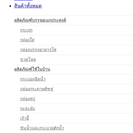
สินค้าทั้งหมด
ผลิตภัณฑ์บรรจุอเนกประสงค์
กระปุก
กล่องใส
กล่องบรรจุอาหารใส
ขวดโหล
ผลิตภัณฑ์ใช้ในบ้าน
กระบอกฉีดน้ำ
กล่องกระดาษทิชชู่
กล่องสบู่
กะละมัง
เก้าอี้
ขันน้ำและกระบวยตักน้ำ