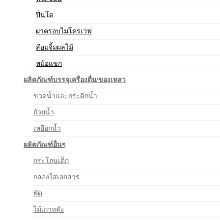
ปิ่นโต
ฝาครอบไมโครเวฟ
ส้อมจิ้มผลไม้
หม้อแขก
ผลิตภัณฑ์บรรจุเครื่องดื่ม/ของเหลว
ขวดน้ำและกระติกน้ำ
ถ้วยน้ำ
เหยือกน้ำ
ผลิตภัณฑ์อื่นๆ
กระโถนเด็ก
กล่องใส่เอกสาร
พัด
ไม้เกาหลัง