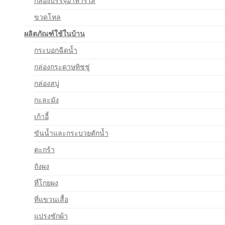
กล่องบรรจุอาหารใส
ขวดโหล
ผลิตภัณฑ์ใช้ในบ้าน
กระบอกฉีดน้ำ
กล่องกระดาษทิชชู่
กล่องสบู่
กะละมัง
เก้าอี้
ขันน้ำและกระบวยตักน้ำ
ตะกร้า
ถังผง
ที่โกยผง
ที่แขวนเสื้อ
แปรงซักผ้า