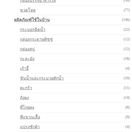
กล่องบรรจุอาหารใส
(30)
ขวดโหล
(77)
ผลิตภัณฑ์ใช้ในบ้าน
(146)
กระบอกฉีดน้ำ
(22)
กล่องกระดาษทิชชู่
(12)
กล่องสบู่
(12)
กะละมัง
(18)
เก้าอี้
(4)
ขันน้ำและกระบวยตักน้ำ
(10)
ตะกร้า
(11)
ถังผง
(14)
ที่โกยผง
(8)
ที่แขวนเสื้อ
(9)
แปรงซักผ้า
(4)