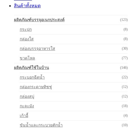
สินค้าทั้งหมด
ผลิตภัณฑ์บรรจุอเนกประสงค์
(123)
กระปุก
(8)
กล่องใส
(8)
กล่องบรรจุอาหารใส
(30)
ขวดโหล
(77)
ผลิตภัณฑ์ใช้ในบ้าน
(146)
กระบอกฉีดน้ำ
(22)
กล่องกระดาษทิชชู่
(12)
กล่องสบู่
(12)
กะละมัง
(18)
เก้าอี้
(4)
ขันน้ำและกระบวยตักน้ำ
(10)