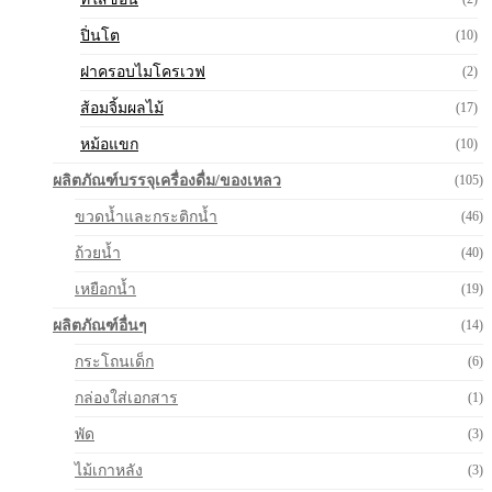
ปิ่นโต
(10)
ฝาครอบไมโครเวฟ
(2)
ส้อมจิ้มผลไม้
(17)
หม้อแขก
(10)
ผลิตภัณฑ์บรรจุเครื่องดื่ม/ของเหลว
(105)
ขวดน้ำและกระติกน้ำ
(46)
ถ้วยน้ำ
(40)
เหยือกน้ำ
(19)
ผลิตภัณฑ์อื่นๆ
(14)
กระโถนเด็ก
(6)
กล่องใส่เอกสาร
(1)
พัด
(3)
ไม้เกาหลัง
(3)