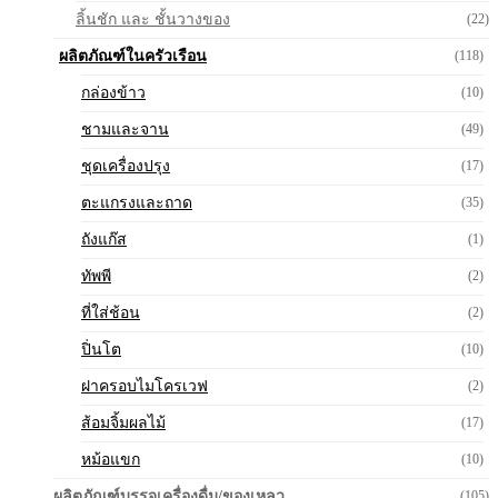
ลิ้นชัก และ ชั้นวางของ
(22)
ผลิตภัณฑ์ในครัวเรือน
(118)
กล่องข้าว
(10)
ชามและจาน
(49)
ชุดเครื่องปรุง
(17)
ตะแกรงและถาด
(35)
ถังแก๊ส
(1)
ทัพพี
(2)
ที่ใส่ช้อน
(2)
ปิ่นโต
(10)
ฝาครอบไมโครเวฟ
(2)
ส้อมจิ้มผลไม้
(17)
หม้อแขก
(10)
ผลิตภัณฑ์บรรจุเครื่องดื่ม/ของเหลว
(105)