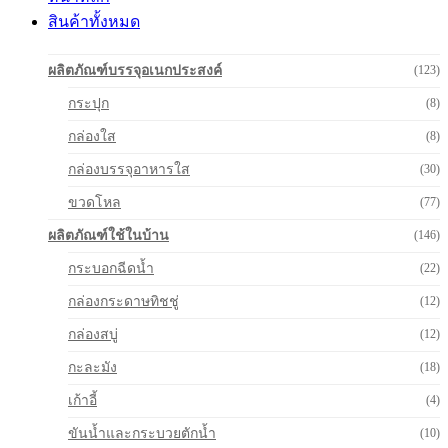
สินค้าทั้งหมด
ผลิตภัณฑ์บรรจุอเนกประสงค์
(123)
กระปุก
(8)
กล่องใส
(8)
กล่องบรรจุอาหารใส
(30)
ขวดโหล
(77)
ผลิตภัณฑ์ใช้ในบ้าน
(146)
กระบอกฉีดน้ำ
(22)
กล่องกระดาษทิชชู่
(12)
กล่องสบู่
(12)
กะละมัง
(18)
เก้าอี้
(4)
ขันน้ำและกระบวยตักน้ำ
(10)