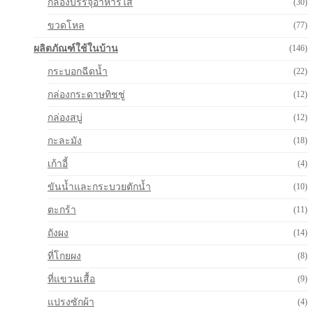
กล่องบรรจุอาหารใส
(30)
ขวดโหล
(77)
ผลิตภัณฑ์ใช้ในบ้าน
(146)
กระบอกฉีดน้ำ
(22)
กล่องกระดาษทิชชู่
(12)
กล่องสบู่
(12)
กะละมัง
(18)
เก้าอี้
(4)
ขันน้ำและกระบวยตักน้ำ
(10)
ตะกร้า
(11)
ถังผง
(14)
ที่โกยผง
(8)
ที่แขวนเสื้อ
(9)
แปรงซักผ้า
(4)