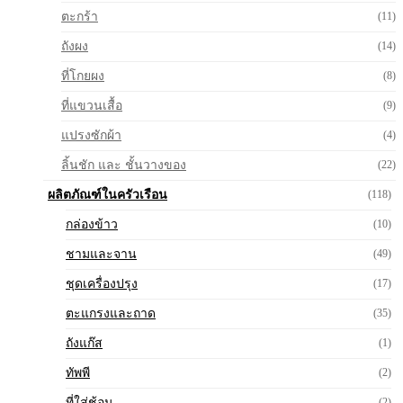
ตะกร้า
(11)
ถังผง
(14)
ที่โกยผง
(8)
ที่แขวนเสื้อ
(9)
แปรงซักผ้า
(4)
ลิ้นชัก และ ชั้นวางของ
(22)
ผลิตภัณฑ์ในครัวเรือน
(118)
กล่องข้าว
(10)
ชามและจาน
(49)
ชุดเครื่องปรุง
(17)
ตะแกรงและถาด
(35)
ถังแก๊ส
(1)
ทัพพี
(2)
ที่ใส่ช้อน
(2)