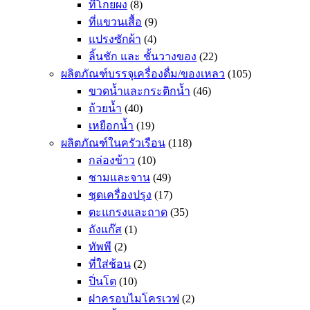
ที่โกยผง
(8)
ที่แขวนเสื้อ
(9)
แปรงซักผ้า
(4)
ลิ้นชัก และ ชั้นวางของ
(22)
ผลิตภัณฑ์บรรจุเครื่องดื่ม/ของเหลว
(105)
ขวดน้ำและกระติกน้ำ
(46)
ถ้วยน้ำ
(40)
เหยือกน้ำ
(19)
ผลิตภัณฑ์ในครัวเรือน
(118)
กล่องข้าว
(10)
ชามและจาน
(49)
ชุดเครื่องปรุง
(17)
ตะแกรงและถาด
(35)
ถังแก๊ส
(1)
ทัพพี
(2)
ที่ใส่ช้อน
(2)
ปิ่นโต
(10)
ฝาครอบไมโครเวฟ
(2)