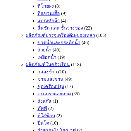
ที่โกยผง
(8)
ที่แขวนเสื้อ
(9)
แปรงซักผ้า
(4)
ลิ้นชัก และ ชั้นวางของ
(22)
ผลิตภัณฑ์บรรจุเครื่องดื่ม/ของเหลว
(105)
ขวดน้ำและกระติกน้ำ
(46)
ถ้วยน้ำ
(40)
เหยือกน้ำ
(19)
ผลิตภัณฑ์ในครัวเรือน
(118)
กล่องข้าว
(10)
ชามและจาน
(49)
ชุดเครื่องปรุง
(17)
ตะแกรงและถาด
(35)
ถังแก๊ส
(1)
ทัพพี
(2)
ที่ใส่ช้อน
(2)
ปิ่นโต
(10)
ฝาครอบไมโครเวฟ
(2)