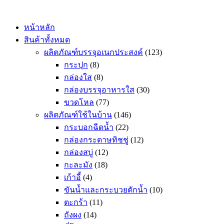
Skip
to
content
หน้าหลัก
สินค้าทั้งหมด
ผลิตภัณฑ์บรรจุอเนกประสงค์
(123)
กระปุก
(8)
กล่องใส
(8)
กล่องบรรจุอาหารใส
(30)
ขวดโหล
(77)
ผลิตภัณฑ์ใช้ในบ้าน
(146)
กระบอกฉีดน้ำ
(22)
กล่องกระดาษทิชชู่
(12)
กล่องสบู่
(12)
กะละมัง
(18)
เก้าอี้
(4)
ขันน้ำและกระบวยตักน้ำ
(10)
ตะกร้า
(11)
ถังผง
(14)