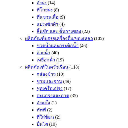
ถังผง
(14)
ที่โกยผง
(8)
ที่แขวนเสื้อ
(9)
แปรงซักผ้า
(4)
ลิ้นชัก และ ชั้นวางของ
(22)
ผลิตภัณฑ์บรรจุเครื่องดื่ม/ของเหลว
(105)
ขวดน้ำและกระติกน้ำ
(46)
ถ้วยน้ำ
(40)
เหยือกน้ำ
(19)
ผลิตภัณฑ์ในครัวเรือน
(118)
กล่องข้าว
(10)
ชามและจาน
(49)
ชุดเครื่องปรุง
(17)
ตะแกรงและถาด
(35)
ถังแก๊ส
(1)
ทัพพี
(2)
ที่ใส่ช้อน
(2)
ปิ่นโต
(10)