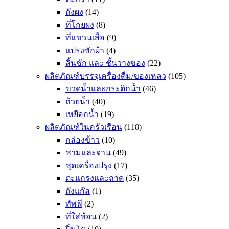
ถังผง
(14)
ที่โกยผง
(8)
ที่แขวนเสื้อ
(9)
แปรงซักผ้า
(4)
ลิ้นชัก และ ชั้นวางของ
(22)
ผลิตภัณฑ์บรรจุเครื่องดื่ม/ของเหลว
(105)
ขวดน้ำและกระติกน้ำ
(46)
ถ้วยน้ำ
(40)
เหยือกน้ำ
(19)
ผลิตภัณฑ์ในครัวเรือน
(118)
กล่องข้าว
(10)
ชามและจาน
(49)
ชุดเครื่องปรุง
(17)
ตะแกรงและถาด
(35)
ถังแก๊ส
(1)
ทัพพี
(2)
ที่ใส่ช้อน
(2)