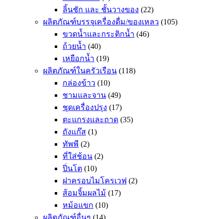
ลิ้นชัก และ ชั้นวางของ
(22)
ผลิตภัณฑ์บรรจุเครื่องดื่ม/ของเหลว
(105)
ขวดน้ำและกระติกน้ำ
(46)
ถ้วยน้ำ
(40)
เหยือกน้ำ
(19)
ผลิตภัณฑ์ในครัวเรือน
(118)
กล่องข้าว
(10)
ชามและจาน
(49)
ชุดเครื่องปรุง
(17)
ตะแกรงและถาด
(35)
ถังแก๊ส
(1)
ทัพพี
(2)
ที่ใส่ช้อน
(2)
ปิ่นโต
(10)
ฝาครอบไมโครเวฟ
(2)
ส้อมจิ้มผลไม้
(17)
หม้อแขก
(10)
ผลิตภัณฑ์อื่นๆ
(14)