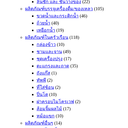
ลิ้นชัก และ ชั้นวางของ
(22)
ผลิตภัณฑ์บรรจุเครื่องดื่ม/ของเหลว
(105)
ขวดน้ำและกระติกน้ำ
(46)
ถ้วยน้ำ
(40)
เหยือกน้ำ
(19)
ผลิตภัณฑ์ในครัวเรือน
(118)
กล่องข้าว
(10)
ชามและจาน
(49)
ชุดเครื่องปรุง
(17)
ตะแกรงและถาด
(35)
ถังแก๊ส
(1)
ทัพพี
(2)
ที่ใส่ช้อน
(2)
ปิ่นโต
(10)
ฝาครอบไมโครเวฟ
(2)
ส้อมจิ้มผลไม้
(17)
หม้อแขก
(10)
ผลิตภัณฑ์อื่นๆ
(14)