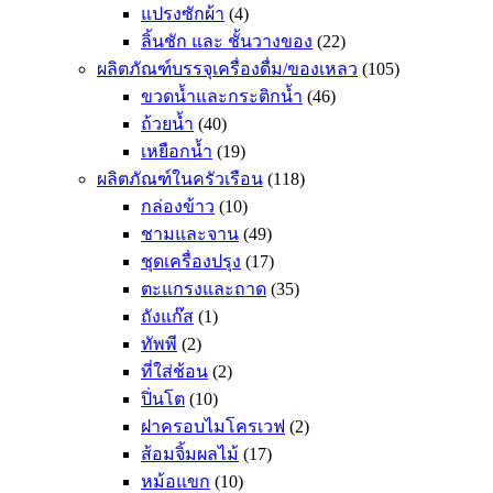
แปรงซักผ้า
(4)
ลิ้นชัก และ ชั้นวางของ
(22)
ผลิตภัณฑ์บรรจุเครื่องดื่ม/ของเหลว
(105)
ขวดน้ำและกระติกน้ำ
(46)
ถ้วยน้ำ
(40)
เหยือกน้ำ
(19)
ผลิตภัณฑ์ในครัวเรือน
(118)
กล่องข้าว
(10)
ชามและจาน
(49)
ชุดเครื่องปรุง
(17)
ตะแกรงและถาด
(35)
ถังแก๊ส
(1)
ทัพพี
(2)
ที่ใส่ช้อน
(2)
ปิ่นโต
(10)
ฝาครอบไมโครเวฟ
(2)
ส้อมจิ้มผลไม้
(17)
หม้อแขก
(10)