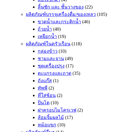
ลิ้นชัก และ ชั้นวางของ
(22)
ผลิตภัณฑ์บรรจุเครื่องดื่ม/ของเหลว
(105)
ขวดน้ำและกระติกน้ำ
(46)
ถ้วยน้ำ
(40)
เหยือกน้ำ
(19)
ผลิตภัณฑ์ในครัวเรือน
(118)
กล่องข้าว
(10)
ชามและจาน
(49)
ชุดเครื่องปรุง
(17)
ตะแกรงและถาด
(35)
ถังแก๊ส
(1)
ทัพพี
(2)
ที่ใส่ช้อน
(2)
ปิ่นโต
(10)
ฝาครอบไมโครเวฟ
(2)
ส้อมจิ้มผลไม้
(17)
หม้อแขก
(10)