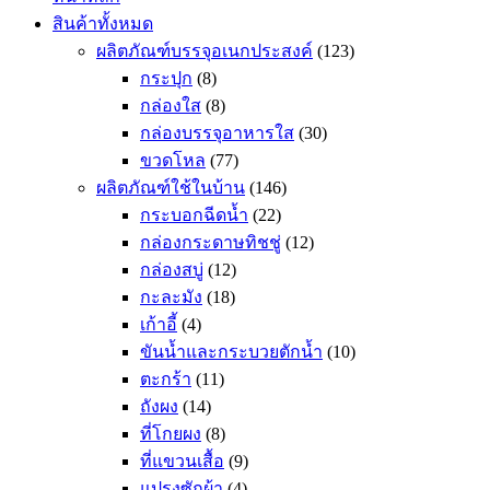
สินค้าทั้งหมด
ผลิตภัณฑ์บรรจุอเนกประสงค์
(123)
กระปุก
(8)
กล่องใส
(8)
กล่องบรรจุอาหารใส
(30)
ขวดโหล
(77)
ผลิตภัณฑ์ใช้ในบ้าน
(146)
กระบอกฉีดน้ำ
(22)
กล่องกระดาษทิชชู่
(12)
กล่องสบู่
(12)
กะละมัง
(18)
เก้าอี้
(4)
ขันน้ำและกระบวยตักน้ำ
(10)
ตะกร้า
(11)
ถังผง
(14)
ที่โกยผง
(8)
ที่แขวนเสื้อ
(9)
แปรงซักผ้า
(4)