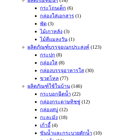
ผลิตภัณฑ์อื่นๆ
(14)
กระโถนเด็ก
(6)
กล่องใส่เอกสาร
(1)
พัด
(3)
ไม้เกาหลัง
(3)
ไม้ตีแมลงวัน
(1)
ผลิตภัณฑ์บรรจุอเนกประสงค์
(123)
กระปุก
(8)
กล่องใส
(8)
กล่องบรรจุอาหารใส
(30)
ขวดโหล
(77)
ผลิตภัณฑ์ใช้ในบ้าน
(146)
กระบอกฉีดน้ำ
(22)
กล่องกระดาษทิชชู่
(12)
กล่องสบู่
(12)
กะละมัง
(18)
เก้าอี้
(4)
ขันน้ำและกระบวยตักน้ำ
(10)