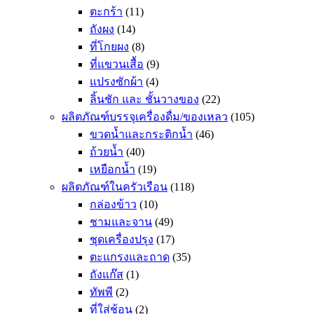
ตะกร้า
(11)
ถังผง
(14)
ที่โกยผง
(8)
ที่แขวนเสื้อ
(9)
แปรงซักผ้า
(4)
ลิ้นชัก และ ชั้นวางของ
(22)
ผลิตภัณฑ์บรรจุเครื่องดื่ม/ของเหลว
(105)
ขวดน้ำและกระติกน้ำ
(46)
ถ้วยน้ำ
(40)
เหยือกน้ำ
(19)
ผลิตภัณฑ์ในครัวเรือน
(118)
กล่องข้าว
(10)
ชามและจาน
(49)
ชุดเครื่องปรุง
(17)
ตะแกรงและถาด
(35)
ถังแก๊ส
(1)
ทัพพี
(2)
ที่ใส่ช้อน
(2)