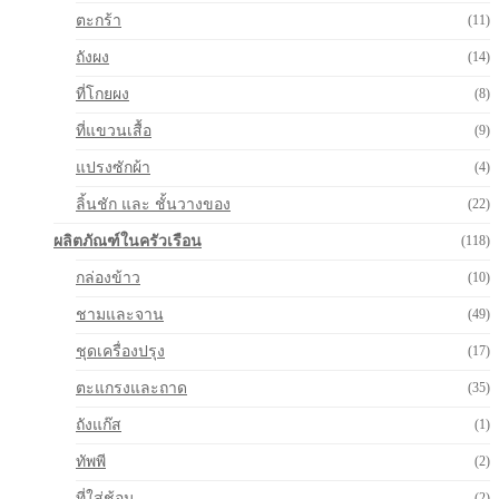
ตะกร้า
(11)
ถังผง
(14)
ที่โกยผง
(8)
ที่แขวนเสื้อ
(9)
แปรงซักผ้า
(4)
ลิ้นชัก และ ชั้นวางของ
(22)
ผลิตภัณฑ์ในครัวเรือน
(118)
กล่องข้าว
(10)
ชามและจาน
(49)
ชุดเครื่องปรุง
(17)
ตะแกรงและถาด
(35)
ถังแก๊ส
(1)
ทัพพี
(2)
ที่ใส่ช้อน
(2)