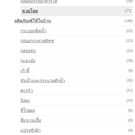
กล่องบรรจุอาหารใส
(30)
ขวดโหล
(77)
ผลิตภัณฑ์ใช้ในบ้าน
(146)
กระบอกฉีดน้ำ
(22)
กล่องกระดาษทิชชู่
(12)
กล่องสบู่
(12)
กะละมัง
(18)
เก้าอี้
(4)
ขันน้ำและกระบวยตักน้ำ
(10)
ตะกร้า
(11)
ถังผง
(14)
ที่โกยผง
(8)
ที่แขวนเสื้อ
(9)
แปรงซักผ้า
(4)