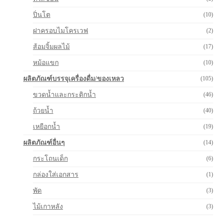
ปิ่นโต
(10)
ฝาครอบไมโครเวฟ
(2)
ส้อมจิ้มผลไม้
(17)
หม้อแขก
(10)
ผลิตภัณฑ์บรรจุเครื่องดื่ม/ของเหลว
(105)
ขวดน้ำและกระติกน้ำ
(46)
ถ้วยน้ำ
(40)
เหยือกน้ำ
(19)
ผลิตภัณฑ์อื่นๆ
(14)
กระโถนเด็ก
(6)
กล่องใส่เอกสาร
(1)
พัด
(3)
ไม้เกาหลัง
(3)