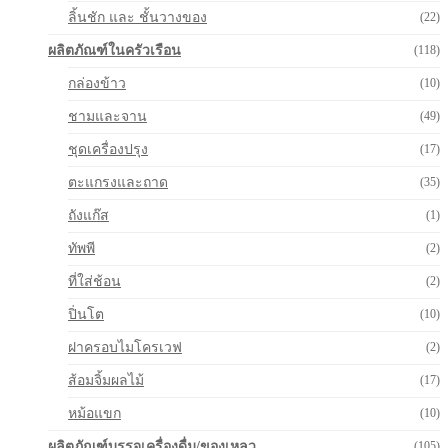
ลิ้นชัก และ ชั้นวางของ
(22)
ผลิตภัณฑ์ในครัวเรือน
(118)
กล่องข้าว
(10)
ชามและจาน
(49)
ชุดเครื่องปรุง
(17)
ตะแกรงและถาด
(35)
ถังแก๊ส
(1)
ทัพพี
(2)
ที่ใส่ช้อน
(2)
ปิ่นโต
(10)
ฝาครอบไมโครเวฟ
(2)
ส้อมจิ้มผลไม้
(17)
หม้อแขก
(10)
ผลิตภัณฑ์บรรจุเครื่องดื่ม/ของเหลว
(105)