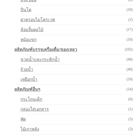
ปิ่นโต
(10)
ฝาครอบไมโครเวฟ
(2)
ส้อมจิ้มผลไม้
(17)
หม้อแขก
(10)
ผลิตภัณฑ์บรรจุเครื่องดื่ม/ของเหลว
(105)
ขวดน้ำและกระติกน้ำ
(46)
ถ้วยน้ำ
(40)
เหยือกน้ำ
(19)
ผลิตภัณฑ์อื่นๆ
(14)
กระโถนเด็ก
(6)
กล่องใส่เอกสาร
(1)
พัด
(3)
ไม้เกาหลัง
(3)