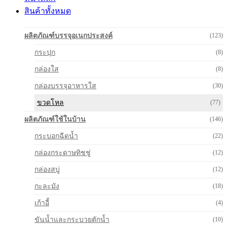
สินค้าทั้งหมด
ผลิตภัณฑ์บรรจุอเนกประสงค์
(123)
กระปุก
(8)
กล่องใส
(8)
กล่องบรรจุอาหารใส
(30)
ขวดโหล
(77)
ผลิตภัณฑ์ใช้ในบ้าน
(146)
กระบอกฉีดน้ำ
(22)
กล่องกระดาษทิชชู่
(12)
กล่องสบู่
(12)
กะละมัง
(18)
เก้าอี้
(4)
ขันน้ำและกระบวยตักน้ำ
(10)