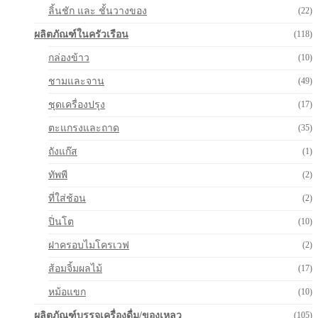
ลิ้นชัก และ ชั้นวางของ
(22)
ผลิตภัณฑ์ในครัวเรือน
(118)
กล่องข้าว
(10)
ชามและจาน
(49)
ชุดเครื่องปรุง
(17)
ตะแกรงและถาด
(35)
ถังแก๊ส
(1)
ทัพพี
(2)
ที่ใส่ช้อน
(2)
ปิ่นโต
(10)
ฝาครอบไมโครเวฟ
(2)
ส้อมจิ้มผลไม้
(17)
หม้อแขก
(10)
ผลิตภัณฑ์บรรจุเครื่องดื่ม/ของเหลว
(105)