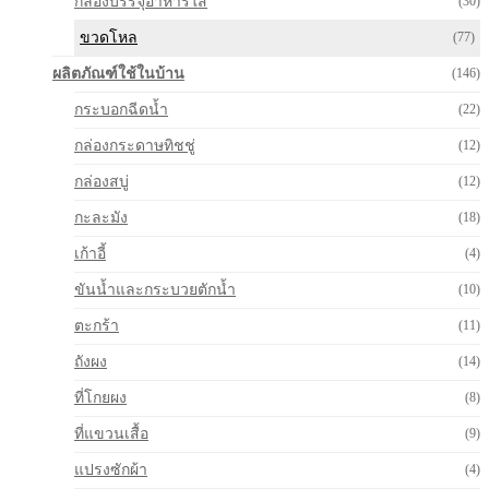
กล่องบรรจุอาหารใส
(30)
ขวดโหล
(77)
ผลิตภัณฑ์ใช้ในบ้าน
(146)
กระบอกฉีดน้ำ
(22)
กล่องกระดาษทิชชู่
(12)
กล่องสบู่
(12)
กะละมัง
(18)
เก้าอี้
(4)
ขันน้ำและกระบวยตักน้ำ
(10)
ตะกร้า
(11)
ถังผง
(14)
ที่โกยผง
(8)
ที่แขวนเสื้อ
(9)
แปรงซักผ้า
(4)