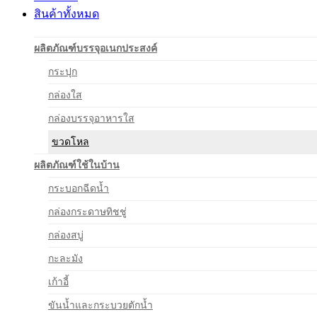
สินค้าทั้งหมด
ผลิตภัณฑ์บรรจุอเนกประสงค์
กระปุก
กล่องใส
กล่องบรรจุอาหารใส
ขวดโหล
ผลิตภัณฑ์ใช้ในบ้าน
กระบอกฉีดน้ำ
กล่องกระดาษทิชชู่
กล่องสบู่
กะละมัง
เก้าอี้
ขันน้ำและกระบวยตักน้ำ