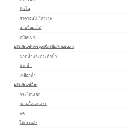
ปิ่นโต
ฝาครอบไมโครเวฟ
ส้อมจิ้มผลไม้
หม้อแขก
ผลิตภัณฑ์บรรจุเครื่องดื่ม/ของเหลว
ขวดน้ำและกระติกน้ำ
ถ้วยน้ำ
เหยือกน้ำ
ผลิตภัณฑ์อื่นๆ
กระโถนเด็ก
กล่องใส่เอกสาร
พัด
ไม้เกาหลัง