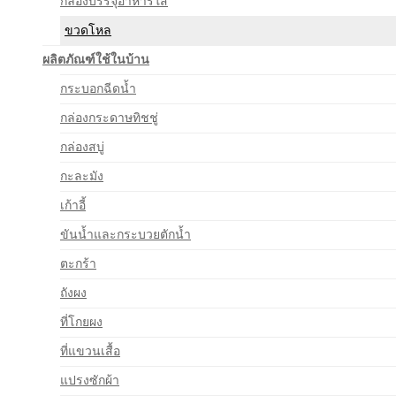
กล่องบรรจุอาหารใส
ขวดโหล
ผลิตภัณฑ์ใช้ในบ้าน
กระบอกฉีดน้ำ
กล่องกระดาษทิชชู่
กล่องสบู่
กะละมัง
เก้าอี้
ขันน้ำและกระบวยตักน้ำ
ตะกร้า
ถังผง
ที่โกยผง
ที่แขวนเสื้อ
แปรงซักผ้า