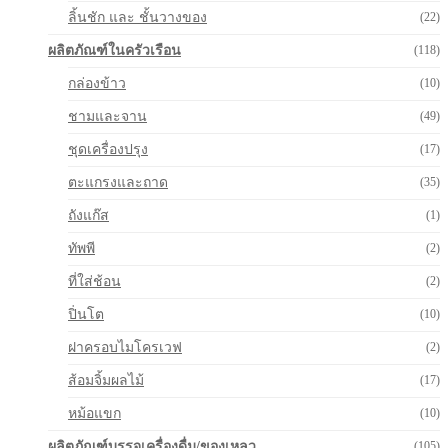
ลิ้นชัก และ ชั้นวางของ
(22)
ผลิตภัณฑ์ในครัวเรือน
(118)
กล่องข้าว
(10)
ชามและจาน
(49)
ชุดเครื่องปรุง
(17)
ตะแกรงและถาด
(35)
ถังแก๊ส
(1)
ทัพพี
(2)
ที่ใส่ช้อน
(2)
ปิ่นโต
(10)
ฝาครอบไมโครเวฟ
(2)
ส้อมจิ้มผลไม้
(17)
หม้อแขก
(10)
ผลิตภัณฑ์บรรจุเครื่องดื่ม/ของเหลว
(105)