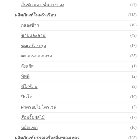
ลิ้นชัก และ ชั้นวางของ
(22)
ผลิตภัณฑ์ในครัวเรือน
(118)
กล่องข้าว
(10)
ชามและจาน
(49)
ชุดเครื่องปรุง
(17)
ตะแกรงและถาด
(35)
ถังแก๊ส
(1)
ทัพพี
(2)
ที่ใส่ช้อน
(2)
ปิ่นโต
(10)
ฝาครอบไมโครเวฟ
(2)
ส้อมจิ้มผลไม้
(17)
หม้อแขก
(10)
ผลิตภัณฑ์บรรจุเครื่องดื่ม/ของเหลว
(105)