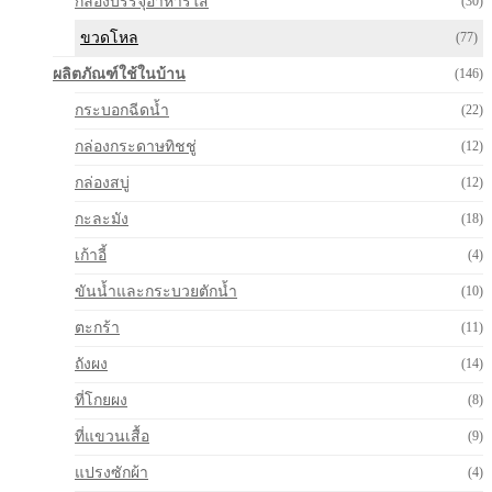
กล่องบรรจุอาหารใส
(30)
ขวดโหล
(77)
ผลิตภัณฑ์ใช้ในบ้าน
(146)
กระบอกฉีดน้ำ
(22)
กล่องกระดาษทิชชู่
(12)
กล่องสบู่
(12)
กะละมัง
(18)
เก้าอี้
(4)
ขันน้ำและกระบวยตักน้ำ
(10)
ตะกร้า
(11)
ถังผง
(14)
ที่โกยผง
(8)
ที่แขวนเสื้อ
(9)
แปรงซักผ้า
(4)