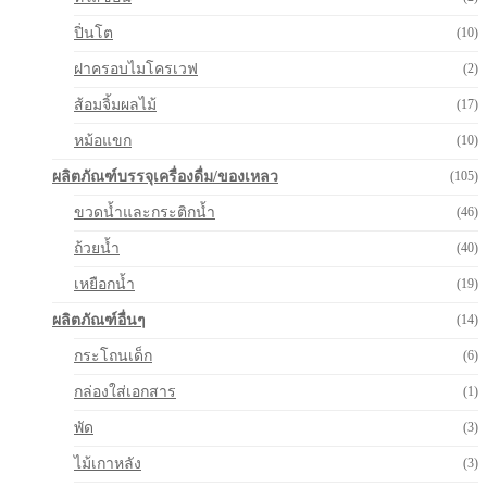
ปิ่นโต
(10)
ฝาครอบไมโครเวฟ
(2)
ส้อมจิ้มผลไม้
(17)
หม้อแขก
(10)
ผลิตภัณฑ์บรรจุเครื่องดื่ม/ของเหลว
(105)
ขวดน้ำและกระติกน้ำ
(46)
ถ้วยน้ำ
(40)
เหยือกน้ำ
(19)
ผลิตภัณฑ์อื่นๆ
(14)
กระโถนเด็ก
(6)
กล่องใส่เอกสาร
(1)
พัด
(3)
ไม้เกาหลัง
(3)