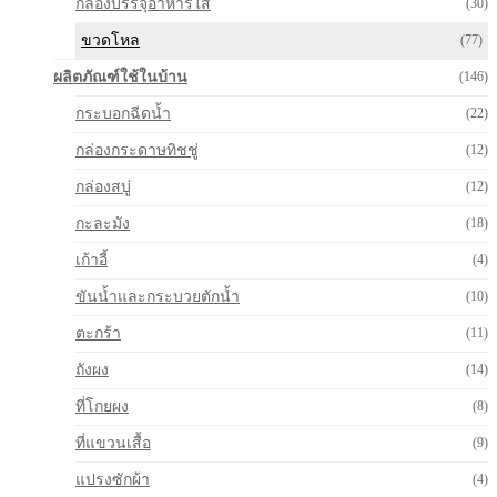
กล่องบรรจุอาหารใส
(30)
ขวดโหล
(77)
ผลิตภัณฑ์ใช้ในบ้าน
(146)
กระบอกฉีดน้ำ
(22)
กล่องกระดาษทิชชู่
(12)
กล่องสบู่
(12)
กะละมัง
(18)
เก้าอี้
(4)
ขันน้ำและกระบวยตักน้ำ
(10)
ตะกร้า
(11)
ถังผง
(14)
ที่โกยผง
(8)
ที่แขวนเสื้อ
(9)
แปรงซักผ้า
(4)