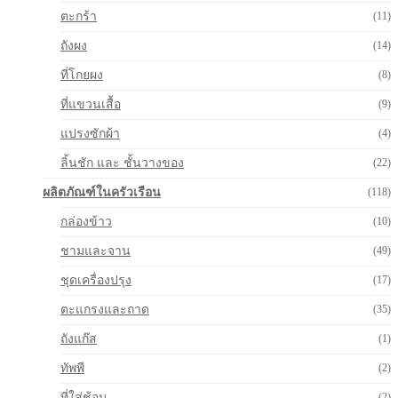
ตะกร้า
(11)
ถังผง
(14)
ที่โกยผง
(8)
ที่แขวนเสื้อ
(9)
แปรงซักผ้า
(4)
ลิ้นชัก และ ชั้นวางของ
(22)
ผลิตภัณฑ์ในครัวเรือน
(118)
กล่องข้าว
(10)
ชามและจาน
(49)
ชุดเครื่องปรุง
(17)
ตะแกรงและถาด
(35)
ถังแก๊ส
(1)
ทัพพี
(2)
ที่ใส่ช้อน
(2)