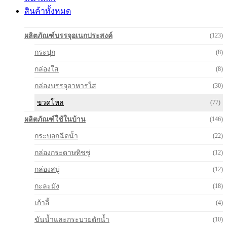
สินค้าทั้งหมด
ผลิตภัณฑ์บรรจุอเนกประสงค์
(123)
กระปุก
(8)
กล่องใส
(8)
กล่องบรรจุอาหารใส
(30)
ขวดโหล
(77)
ผลิตภัณฑ์ใช้ในบ้าน
(146)
กระบอกฉีดน้ำ
(22)
กล่องกระดาษทิชชู่
(12)
กล่องสบู่
(12)
กะละมัง
(18)
เก้าอี้
(4)
ขันน้ำและกระบวยตักน้ำ
(10)