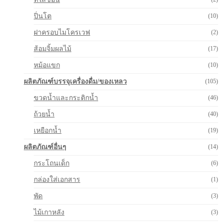
ปิ่นโต
(10)
ฝาครอบไมโครเวฟ
(2)
ส้อมจิ้มผลไม้
(17)
หม้อแขก
(10)
ผลิตภัณฑ์บรรจุเครื่องดื่ม/ของเหลว
(105)
ขวดน้ำและกระติกน้ำ
(46)
ถ้วยน้ำ
(40)
เหยือกน้ำ
(19)
ผลิตภัณฑ์อื่นๆ
(14)
กระโถนเด็ก
(6)
กล่องใส่เอกสาร
(1)
พัด
(3)
ไม้เกาหลัง
(3)