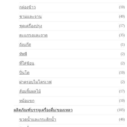
กล่องข้าว
(10)
ชามและจาน
(49)
ชุดเครื่องปรุง
(17)
ตะแกรงและถาด
(35)
ถังแก๊ส
(1)
ทัพพี
(2)
ที่ใส่ช้อน
(2)
ปิ่นโต
(10)
ฝาครอบไมโครเวฟ
(2)
ส้อมจิ้มผลไม้
(17)
หม้อแขก
(10)
ผลิตภัณฑ์บรรจุเครื่องดื่ม/ของเหลว
(105)
ขวดน้ำและกระติกน้ำ
(46)