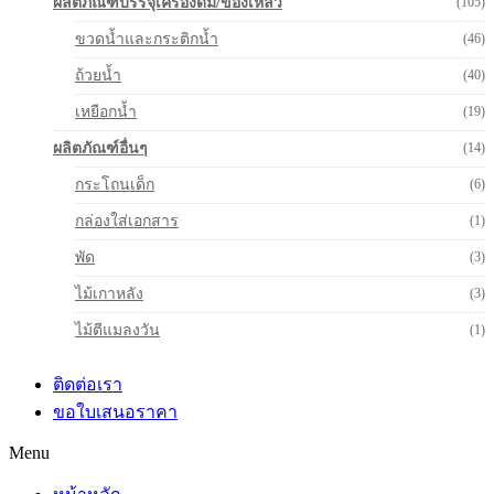
ผลิตภัณฑ์บรรจุเครื่องดื่ม/ของเหลว
(105)
ขวดน้ำและกระติกน้ำ
(46)
ถ้วยน้ำ
(40)
เหยือกน้ำ
(19)
ผลิตภัณฑ์อื่นๆ
(14)
กระโถนเด็ก
(6)
กล่องใส่เอกสาร
(1)
พัด
(3)
ไม้เกาหลัง
(3)
ไม้ตีแมลงวัน
(1)
ติดต่อเรา
ขอใบเสนอราคา
Menu