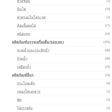
ที่ใส่ช้อน
(2)
ปิ่นโต
(10)
ฝาครอบไมโครเวฟ
(2)
ส้อมจิ้มผลไม้
(17)
หม้อแขก
(10)
ผลิตภัณฑ์บรรจุเครื่องดื่ม/ของเหลว
(105)
ขวดน้ำและกระติกน้ำ
(46)
ถ้วยน้ำ
(40)
เหยือกน้ำ
(19)
ผลิตภัณฑ์อื่นๆ
(14)
กระโถนเด็ก
(6)
กล่องใส่เอกสาร
(1)
พัด
(3)
ไม้เกาหลัง
(3)