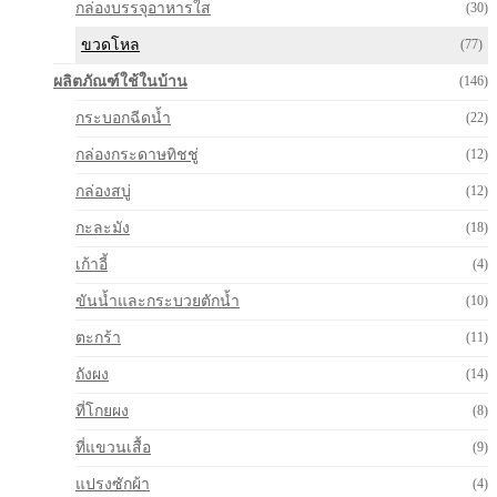
กล่องบรรจุอาหารใส
(30)
ขวดโหล
(77)
ผลิตภัณฑ์ใช้ในบ้าน
(146)
กระบอกฉีดน้ำ
(22)
กล่องกระดาษทิชชู่
(12)
กล่องสบู่
(12)
กะละมัง
(18)
เก้าอี้
(4)
ขันน้ำและกระบวยตักน้ำ
(10)
ตะกร้า
(11)
ถังผง
(14)
ที่โกยผง
(8)
ที่แขวนเสื้อ
(9)
แปรงซักผ้า
(4)