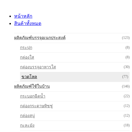
Skip
to
content
หน้าหลัก
สินค้าทั้งหมด
ผลิตภัณฑ์บรรจุอเนกประสงค์
(123)
กระปุก
(8)
กล่องใส
(8)
กล่องบรรจุอาหารใส
(30)
ขวดโหล
(77)
ผลิตภัณฑ์ใช้ในบ้าน
(146)
กระบอกฉีดน้ำ
(22)
กล่องกระดาษทิชชู่
(12)
กล่องสบู่
(12)
กะละมัง
(18)