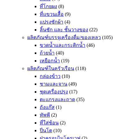
ที่โกยผง
(8)
ที่แขวนเสื้อ
(9)
แปรงซักผ้า
(4)
ลิ้นชัก และ ชั้นวางของ
(22)
ผลิตภัณฑ์บรรจุเครื่องดื่ม/ของเหลว
(105)
ขวดน้ำและกระติกน้ำ
(46)
ถ้วยน้ำ
(40)
เหยือกน้ำ
(19)
ผลิตภัณฑ์ในครัวเรือน
(118)
กล่องข้าว
(10)
ชามและจาน
(49)
ชุดเครื่องปรุง
(17)
ตะแกรงและถาด
(35)
ถังแก๊ส
(1)
ทัพพี
(2)
ที่ใส่ช้อน
(2)
ปิ่นโต
(10)
ฝาครอบไมโครเวฟ
(2)