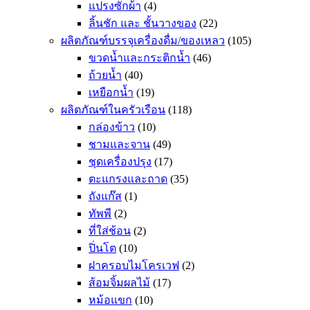
แปรงซักผ้า
(4)
ลิ้นชัก และ ชั้นวางของ
(22)
ผลิตภัณฑ์บรรจุเครื่องดื่ม/ของเหลว
(105)
ขวดน้ำและกระติกน้ำ
(46)
ถ้วยน้ำ
(40)
เหยือกน้ำ
(19)
ผลิตภัณฑ์ในครัวเรือน
(118)
กล่องข้าว
(10)
ชามและจาน
(49)
ชุดเครื่องปรุง
(17)
ตะแกรงและถาด
(35)
ถังแก๊ส
(1)
ทัพพี
(2)
ที่ใส่ช้อน
(2)
ปิ่นโต
(10)
ฝาครอบไมโครเวฟ
(2)
ส้อมจิ้มผลไม้
(17)
หม้อแขก
(10)