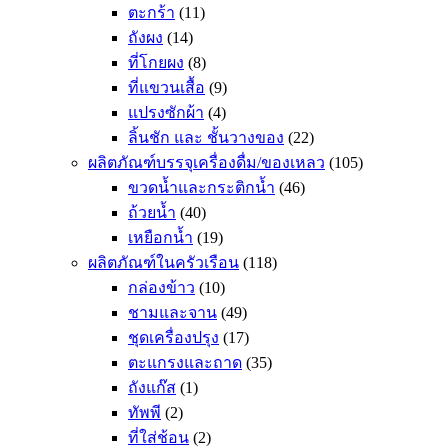
ตะกร้า
(11)
ถังผง
(14)
ที่โกยผง
(8)
ที่แขวนเสื้อ
(9)
แปรงซักผ้า
(4)
ลิ้นชัก และ ชั้นวางของ
(22)
ผลิตภัณฑ์บรรจุเครื่องดื่ม/ของเหลว
(105)
ขวดน้ำและกระติกน้ำ
(46)
ถ้วยน้ำ
(40)
เหยือกน้ำ
(19)
ผลิตภัณฑ์ในครัวเรือน
(118)
กล่องข้าว
(10)
ชามและจาน
(49)
ชุดเครื่องปรุง
(17)
ตะแกรงและถาด
(35)
ถังแก๊ส
(1)
ทัพพี
(2)
ที่ใส่ช้อน
(2)