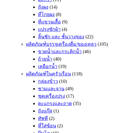
ถังผง
(14)
ที่โกยผง
(8)
ที่แขวนเสื้อ
(9)
แปรงซักผ้า
(4)
ลิ้นชัก และ ชั้นวางของ
(22)
ผลิตภัณฑ์บรรจุเครื่องดื่ม/ของเหลว
(105)
ขวดน้ำและกระติกน้ำ
(46)
ถ้วยน้ำ
(40)
เหยือกน้ำ
(19)
ผลิตภัณฑ์ในครัวเรือน
(118)
กล่องข้าว
(10)
ชามและจาน
(49)
ชุดเครื่องปรุง
(17)
ตะแกรงและถาด
(35)
ถังแก๊ส
(1)
ทัพพี
(2)
ที่ใส่ช้อน
(2)