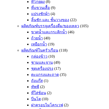
ที่โกยผง
(8)
ที่แขวนเสื้อ
(9)
แปรงซักผ้า
(4)
ลิ้นชัก และ ชั้นวางของ
(22)
ผลิตภัณฑ์บรรจุเครื่องดื่ม/ของเหลว
(105)
ขวดน้ำและกระติกน้ำ
(46)
ถ้วยน้ำ
(40)
เหยือกน้ำ
(19)
ผลิตภัณฑ์ในครัวเรือน
(118)
กล่องข้าว
(10)
ชามและจาน
(49)
ชุดเครื่องปรุง
(17)
ตะแกรงและถาด
(35)
ถังแก๊ส
(1)
ทัพพี
(2)
ที่ใส่ช้อน
(2)
ปิ่นโต
(10)
ฝาครอบไมโครเวฟ
(2)