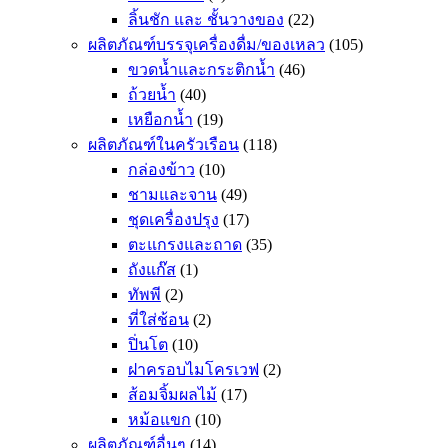
ลิ้นชัก และ ชั้นวางของ
(22)
ผลิตภัณฑ์บรรจุเครื่องดื่ม/ของเหลว
(105)
ขวดน้ำและกระติกน้ำ
(46)
ถ้วยน้ำ
(40)
เหยือกน้ำ
(19)
ผลิตภัณฑ์ในครัวเรือน
(118)
กล่องข้าว
(10)
ชามและจาน
(49)
ชุดเครื่องปรุง
(17)
ตะแกรงและถาด
(35)
ถังแก๊ส
(1)
ทัพพี
(2)
ที่ใส่ช้อน
(2)
ปิ่นโต
(10)
ฝาครอบไมโครเวฟ
(2)
ส้อมจิ้มผลไม้
(17)
หม้อแขก
(10)
ผลิตภัณฑ์อื่นๆ
(14)