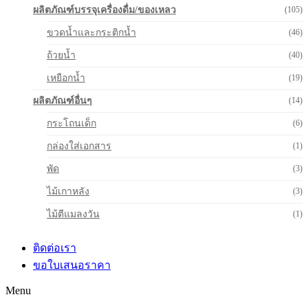
ผลิตภัณฑ์บรรจุเครื่องดื่ม/ของเหลว
(105)
ขวดน้ำและกระติกน้ำ
(46)
ถ้วยน้ำ
(40)
เหยือกน้ำ
(19)
ผลิตภัณฑ์อื่นๆ
(14)
กระโถนเด็ก
(6)
กล่องใส่เอกสาร
(1)
พัด
(3)
ไม้เกาหลัง
(3)
ไม้ตีแมลงวัน
(1)
ติดต่อเรา
ขอใบเสนอราคา
Menu