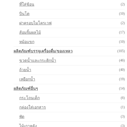
ที่ใส่ช้อน
(2)
ปิ่นโต
(10)
ฝาครอบไมโครเวฟ
(2)
ส้อมจิ้มผลไม้
(17)
หม้อแขก
(10)
ผลิตภัณฑ์บรรจุเครื่องดื่ม/ของเหลว
(105)
ขวดน้ำและกระติกน้ำ
(46)
ถ้วยน้ำ
(40)
เหยือกน้ำ
(19)
ผลิตภัณฑ์อื่นๆ
(14)
กระโถนเด็ก
(6)
กล่องใส่เอกสาร
(1)
พัด
(3)
ไม้เกาหลัง
(3)