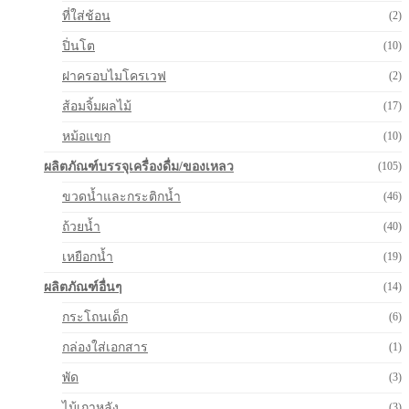
ที่ใส่ช้อน
(2)
ปิ่นโต
(10)
ฝาครอบไมโครเวฟ
(2)
ส้อมจิ้มผลไม้
(17)
หม้อแขก
(10)
ผลิตภัณฑ์บรรจุเครื่องดื่ม/ของเหลว
(105)
ขวดน้ำและกระติกน้ำ
(46)
ถ้วยน้ำ
(40)
เหยือกน้ำ
(19)
ผลิตภัณฑ์อื่นๆ
(14)
กระโถนเด็ก
(6)
กล่องใส่เอกสาร
(1)
พัด
(3)
ไม้เกาหลัง
(3)