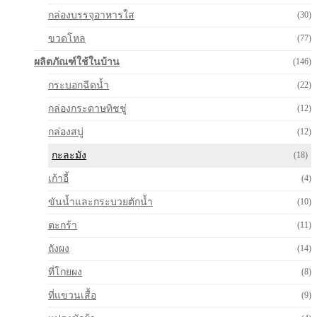
กล่องบรรจุอาหารใส
(30)
ขวดโหล
(77)
ผลิตภัณฑ์ใช้ในบ้าน
(146)
กระบอกฉีดน้ำ
(22)
กล่องกระดาษทิชชู่
(12)
กล่องสบู่
(12)
กะละมัง
(18)
เก้าอี้
(4)
ขันน้ำและกระบวยตักน้ำ
(10)
ตะกร้า
(11)
ถังผง
(14)
ที่โกยผง
(8)
ที่แขวนเสื้อ
(9)