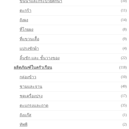
ขันน้ำและกระบวยตักน้ำ
(10)
ตะกร้า
(11)
ถังผง
(14)
ที่โกยผง
(8)
ที่แขวนเสื้อ
(9)
แปรงซักผ้า
(4)
ลิ้นชัก และ ชั้นวางของ
(22)
ผลิตภัณฑ์ในครัวเรือน
(118)
กล่องข้าว
(10)
ชามและจาน
(49)
ชุดเครื่องปรุง
(17)
ตะแกรงและถาด
(35)
ถังแก๊ส
(1)
ทัพพี
(2)