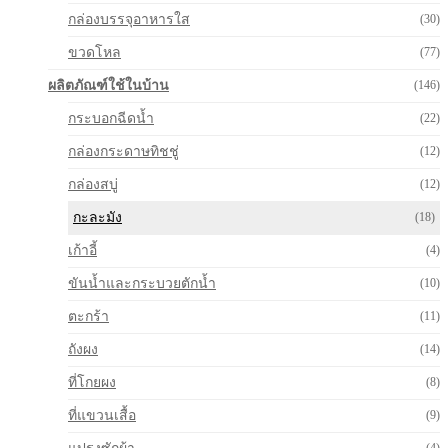
กล่องบรรจุอาหารใส
(30)
ขวดโหล
(77)
ผลิตภัณฑ์ใช้ในบ้าน
(146)
กระบอกฉีดน้ำ
(22)
กล่องกระดาษทิชชู่
(12)
กล่องสบู่
(12)
กะละมัง
(18)
เก้าอี้
(4)
ขันน้ำและกระบวยตักน้ำ
(10)
ตะกร้า
(11)
ถังผง
(14)
ที่โกยผง
(8)
ที่แขวนเสื้อ
(9)