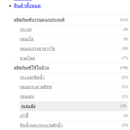
สินค้าทั้งหมด
ผลิตภัณฑ์บรรจุอเนกประสงค์
(123)
กระปุก
(8)
กล่องใส
(8)
กล่องบรรจุอาหารใส
(30)
ขวดโหล
(77)
ผลิตภัณฑ์ใช้ในบ้าน
(146)
กระบอกฉีดน้ำ
(22)
กล่องกระดาษทิชชู่
(12)
กล่องสบู่
(12)
กะละมัง
(18)
เก้าอี้
(4)
ขันน้ำและกระบวยตักน้ำ
(10)