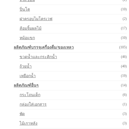
ปิ่นโต
(10)
ฝาครอบไมโครเวฟ
(2)
ส้อมจิ้มผลไม้
(17)
หม้อแขก
(10)
ผลิตภัณฑ์บรรจุเครื่องดื่ม/ของเหลว
(105)
ขวดน้ำและกระติกน้ำ
(46)
ถ้วยน้ำ
(40)
เหยือกน้ำ
(19)
ผลิตภัณฑ์อื่นๆ
(14)
กระโถนเด็ก
(6)
กล่องใส่เอกสาร
(1)
พัด
(3)
ไม้เกาหลัง
(3)