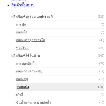
สินค้าทั้งหมด
ผลิตภัณฑ์บรรจุอเนกประสงค์
(123)
กระปุก
(8)
กล่องใส
(8)
กล่องบรรจุอาหารใส
(30)
ขวดโหล
(77)
ผลิตภัณฑ์ใช้ในบ้าน
(146)
กระบอกฉีดน้ำ
(22)
กล่องกระดาษทิชชู่
(12)
กล่องสบู่
(12)
กะละมัง
(18)
เก้าอี้
(4)
ขันน้ำและกระบวยตักน้ำ
(10)