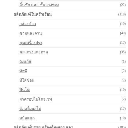
ลิ้นชัก และ ชั้นวางของ
(22)
ผลิตภัณฑ์ในครัวเรือน
(118)
กล่องข้าว
(10)
ชามและจาน
(49)
ชุดเครื่องปรุง
(17)
ตะแกรงและถาด
(35)
ถังแก๊ส
(1)
ทัพพี
(2)
ที่ใส่ช้อน
(2)
ปิ่นโต
(10)
ฝาครอบไมโครเวฟ
(2)
ส้อมจิ้มผลไม้
(17)
หม้อแขก
(10)
ผลิตภัณฑ์บรรจุเครื่องดื่ม/ของเหลว
(105)