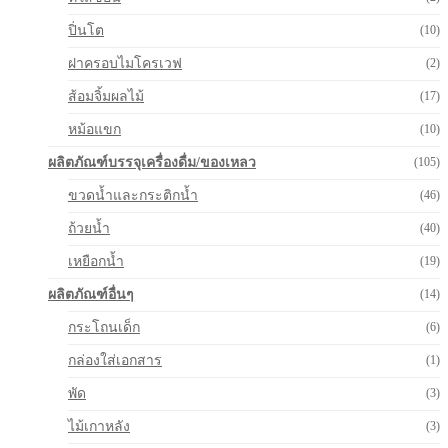
ปิ่นโต
(10)
ฝาครอบไมโครเวฟ
(2)
ส้อมจิ้มผลไม้
(17)
หม้อแขก
(10)
ผลิตภัณฑ์บรรจุเครื่องดื่ม/ของเหลว
(105)
ขวดน้ำและกระติกน้ำ
(46)
ถ้วยน้ำ
(40)
เหยือกน้ำ
(19)
ผลิตภัณฑ์อื่นๆ
(14)
กระโถนเด็ก
(6)
กล่องใส่เอกสาร
(1)
พัด
(3)
ไม้เกาหลัง
(3)