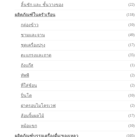
ลิ้นชัก และ ชั้นวางของ
(22)
ผลิตภัณฑ์ในครัวเรือน
(118)
กล่องข้าว
(10)
ชามและจาน
(49)
ชุดเครื่องปรุง
(17)
ตะแกรงและถาด
(35)
ถังแก๊ส
(1)
ทัพพี
(2)
ที่ใส่ช้อน
(2)
ปิ่นโต
(10)
ฝาครอบไมโครเวฟ
(2)
ส้อมจิ้มผลไม้
(17)
หม้อแขก
(10)
ผลิตภัณฑ์บรรจุเครื่องดื่ม/ของเหลว
(105)