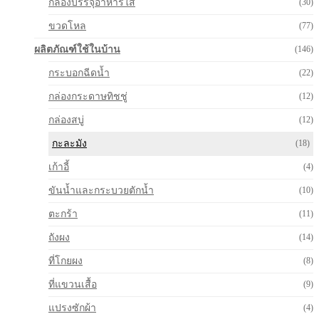
กล่องบรรจุอาหารใส
(30)
ขวดโหล
(77)
ผลิตภัณฑ์ใช้ในบ้าน
(146)
กระบอกฉีดน้ำ
(22)
กล่องกระดาษทิชชู่
(12)
กล่องสบู่
(12)
กะละมัง
(18)
เก้าอี้
(4)
ขันน้ำและกระบวยตักน้ำ
(10)
ตะกร้า
(11)
ถังผง
(14)
ที่โกยผง
(8)
ที่แขวนเสื้อ
(9)
แปรงซักผ้า
(4)