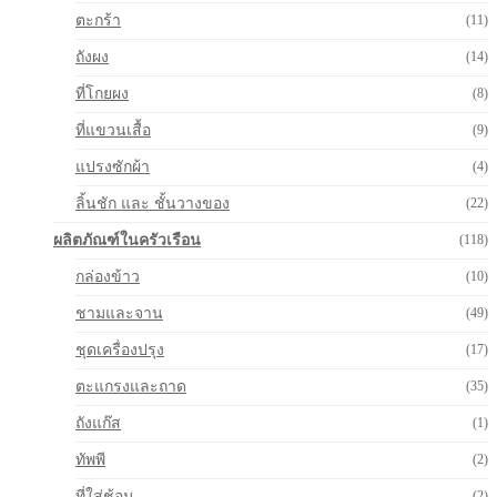
ตะกร้า
(11)
ถังผง
(14)
ที่โกยผง
(8)
ที่แขวนเสื้อ
(9)
แปรงซักผ้า
(4)
ลิ้นชัก และ ชั้นวางของ
(22)
ผลิตภัณฑ์ในครัวเรือน
(118)
กล่องข้าว
(10)
ชามและจาน
(49)
ชุดเครื่องปรุง
(17)
ตะแกรงและถาด
(35)
ถังแก๊ส
(1)
ทัพพี
(2)
ที่ใส่ช้อน
(2)