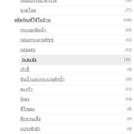
กล่องบรรจุอาหารใส
(30)
ขวดโหล
(77)
ผลิตภัณฑ์ใช้ในบ้าน
(146)
กระบอกฉีดน้ำ
(22)
กล่องกระดาษทิชชู่
(12)
กล่องสบู่
(12)
กะละมัง
(18)
เก้าอี้
(4)
ขันน้ำและกระบวยตักน้ำ
(10)
ตะกร้า
(11)
ถังผง
(14)
ที่โกยผง
(8)
ที่แขวนเสื้อ
(9)
แปรงซักผ้า
(4)