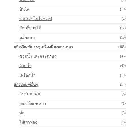
ปิ่นโต
(10)
ฝาครอบไมโครเวฟ
(2)
ส้อมจิ้มผลไม้
(17)
หม้อแขก
(10)
ผลิตภัณฑ์บรรจุเครื่องดื่ม/ของเหลว
(105)
ขวดน้ำและกระติกน้ำ
(46)
ถ้วยน้ำ
(40)
เหยือกน้ำ
(19)
ผลิตภัณฑ์อื่นๆ
(14)
กระโถนเด็ก
(6)
กล่องใส่เอกสาร
(1)
พัด
(3)
ไม้เกาหลัง
(3)