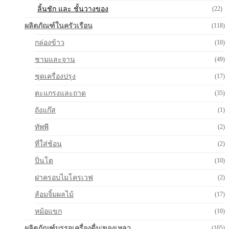
ลิ้นชัก และ ชั้นวางของ
(22)
ผลิตภัณฑ์ในครัวเรือน
(118)
กล่องข้าว
(10)
ชามและจาน
(49)
ชุดเครื่องปรุง
(17)
ตะแกรงและถาด
(35)
ถังแก๊ส
(1)
ทัพพี
(2)
ที่ใส่ช้อน
(2)
ปิ่นโต
(10)
ฝาครอบไมโครเวฟ
(2)
ส้อมจิ้มผลไม้
(17)
หม้อแขก
(10)
ผลิตภัณฑ์บรรจุเครื่องดื่ม/ของเหลว
(105)