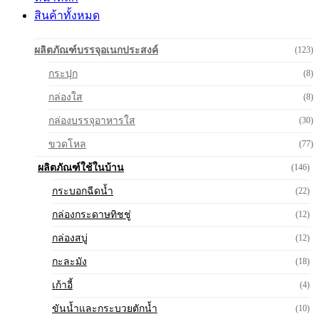
สินค้าทั้งหมด
ผลิตภัณฑ์บรรจุอเนกประสงค์
(123)
กระปุก
(8)
กล่องใส
(8)
กล่องบรรจุอาหารใส
(30)
ขวดโหล
(77)
ผลิตภัณฑ์ใช้ในบ้าน
(146)
กระบอกฉีดน้ำ
(22)
กล่องกระดาษทิชชู่
(12)
กล่องสบู่
(12)
กะละมัง
(18)
เก้าอี้
(4)
ขันน้ำและกระบวยตักน้ำ
(10)