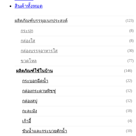
สินค้าทั้งหมด
ผลิตภัณฑ์บรรจุอเนกประสงค์
(123)
กระปุก
(8)
กล่องใส
(8)
กล่องบรรจุอาหารใส
(30)
ขวดโหล
(77)
ผลิตภัณฑ์ใช้ในบ้าน
(146)
กระบอกฉีดน้ำ
(22)
กล่องกระดาษทิชชู่
(12)
กล่องสบู่
(12)
กะละมัง
(18)
เก้าอี้
(4)
ขันน้ำและกระบวยตักน้ำ
(10)