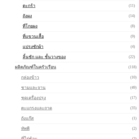
ตะกร้า
(11)
ถังผง
(14)
ที่โกยผง
(8)
ที่แขวนเสื้อ
(9)
แปรงซักผ้า
(4)
ลิ้นชัก และ ชั้นวางของ
(22)
ผลิตภัณฑ์ในครัวเรือน
(118)
กล่องข้าว
(10)
ชามและจาน
(49)
ชุดเครื่องปรุง
(17)
ตะแกรงและถาด
(35)
ถังแก๊ส
(1)
ทัพพี
(2)
ที่ใส่ช้อน
(2)