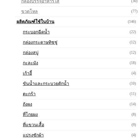
กล่องบรรจุอาหารใส
(30)
ขวดโหล
(77)
ผลิตภัณฑ์ใช้ในบ้าน
(146)
กระบอกฉีดน้ำ
(22)
กล่องกระดาษทิชชู่
(12)
กล่องสบู่
(12)
กะละมัง
(18)
เก้าอี้
(4)
ขันน้ำและกระบวยตักน้ำ
(10)
ตะกร้า
(11)
ถังผง
(14)
ที่โกยผง
(8)
ที่แขวนเสื้อ
(9)
แปรงซักผ้า
(4)