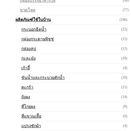
กล่องบรรจุอาหารใส
(30)
ขวดโหล
(77)
ผลิตภัณฑ์ใช้ในบ้าน
(146)
กระบอกฉีดน้ำ
(22)
กล่องกระดาษทิชชู่
(12)
กล่องสบู่
(12)
กะละมัง
(18)
เก้าอี้
(4)
ขันน้ำและกระบวยตักน้ำ
(10)
ตะกร้า
(11)
ถังผง
(14)
ที่โกยผง
(8)
ที่แขวนเสื้อ
(9)
แปรงซักผ้า
(4)