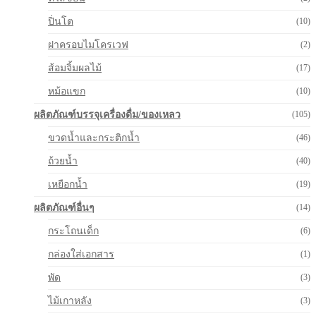
ปิ่นโต
(10)
ฝาครอบไมโครเวฟ
(2)
ส้อมจิ้มผลไม้
(17)
หม้อแขก
(10)
ผลิตภัณฑ์บรรจุเครื่องดื่ม/ของเหลว
(105)
ขวดน้ำและกระติกน้ำ
(46)
ถ้วยน้ำ
(40)
เหยือกน้ำ
(19)
ผลิตภัณฑ์อื่นๆ
(14)
กระโถนเด็ก
(6)
กล่องใส่เอกสาร
(1)
พัด
(3)
ไม้เกาหลัง
(3)