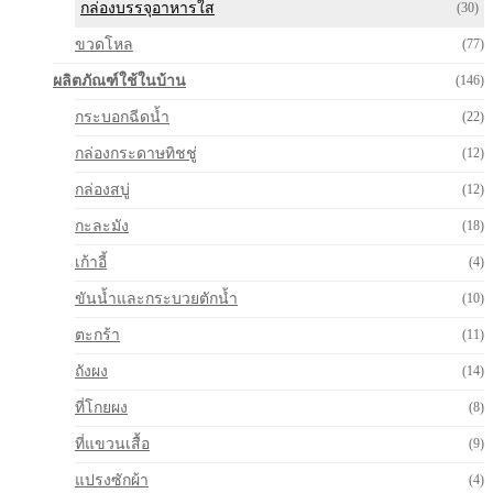
กล่องบรรจุอาหารใส
(30)
ขวดโหล
(77)
ผลิตภัณฑ์ใช้ในบ้าน
(146)
กระบอกฉีดน้ำ
(22)
กล่องกระดาษทิชชู่
(12)
กล่องสบู่
(12)
กะละมัง
(18)
เก้าอี้
(4)
ขันน้ำและกระบวยตักน้ำ
(10)
ตะกร้า
(11)
ถังผง
(14)
ที่โกยผง
(8)
ที่แขวนเสื้อ
(9)
แปรงซักผ้า
(4)