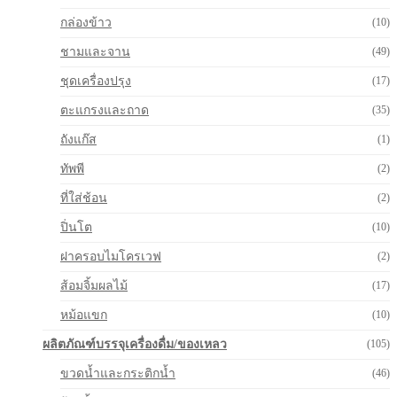
กล่องข้าว
(10)
ชามและจาน
(49)
ชุดเครื่องปรุง
(17)
ตะแกรงและถาด
(35)
ถังแก๊ส
(1)
ทัพพี
(2)
ที่ใส่ช้อน
(2)
ปิ่นโต
(10)
ฝาครอบไมโครเวฟ
(2)
ส้อมจิ้มผลไม้
(17)
หม้อแขก
(10)
ผลิตภัณฑ์บรรจุเครื่องดื่ม/ของเหลว
(105)
ขวดน้ำและกระติกน้ำ
(46)