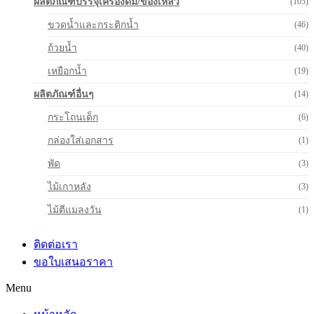
ผลิตภัณฑ์บรรจุเครื่องดื่ม/ของเหลว
(105)
ขวดน้ำและกระติกน้ำ
(46)
ถ้วยน้ำ
(40)
เหยือกน้ำ
(19)
ผลิตภัณฑ์อื่นๆ
(14)
กระโถนเด็ก
(6)
กล่องใส่เอกสาร
(1)
พัด
(3)
ไม้เกาหลัง
(3)
ไม้ตีแมลงวัน
(1)
ติดต่อเรา
ขอใบเสนอราคา
Menu