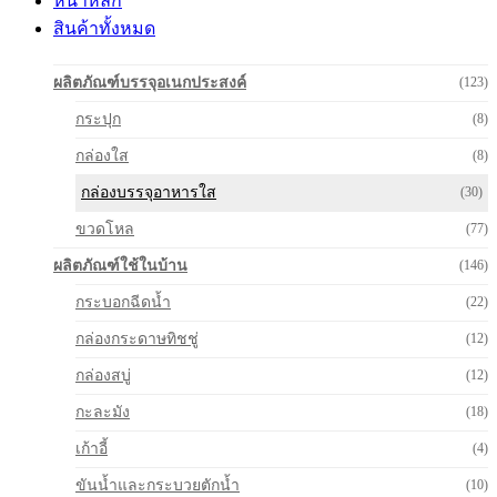
หน้าหลัก
สินค้าทั้งหมด
ผลิตภัณฑ์บรรจุอเนกประสงค์
(123)
กระปุก
(8)
กล่องใส
(8)
กล่องบรรจุอาหารใส
(30)
ขวดโหล
(77)
ผลิตภัณฑ์ใช้ในบ้าน
(146)
กระบอกฉีดน้ำ
(22)
กล่องกระดาษทิชชู่
(12)
กล่องสบู่
(12)
กะละมัง
(18)
เก้าอี้
(4)
ขันน้ำและกระบวยตักน้ำ
(10)