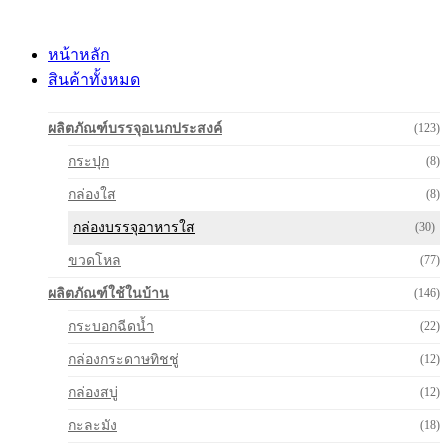
Skip
to
content
หน้าหลัก
สินค้าทั้งหมด
ผลิตภัณฑ์บรรจุอเนกประสงค์
(123)
กระปุก
(8)
กล่องใส
(8)
กล่องบรรจุอาหารใส
(30)
ขวดโหล
(77)
ผลิตภัณฑ์ใช้ในบ้าน
(146)
กระบอกฉีดน้ำ
(22)
กล่องกระดาษทิชชู่
(12)
กล่องสบู่
(12)
กะละมัง
(18)