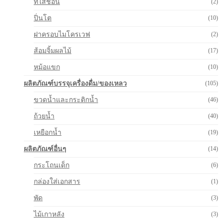
ที่ใส่ช้อน
(2)
ปิ่นโต
(10)
ฝาครอบไมโครเวฟ
(2)
ส้อมจิ้มผลไม้
(17)
หม้อแขก
(10)
ผลิตภัณฑ์บรรจุเครื่องดื่ม/ของเหลว
(105)
ขวดน้ำและกระติกน้ำ
(46)
ถ้วยน้ำ
(40)
เหยือกน้ำ
(19)
ผลิตภัณฑ์อื่นๆ
(14)
กระโถนเด็ก
(6)
กล่องใส่เอกสาร
(1)
พัด
(3)
ไม้เกาหลัง
(3)