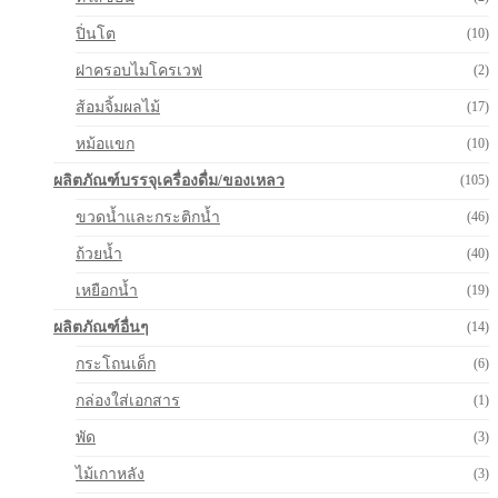
ปิ่นโต
(10)
ฝาครอบไมโครเวฟ
(2)
ส้อมจิ้มผลไม้
(17)
หม้อแขก
(10)
ผลิตภัณฑ์บรรจุเครื่องดื่ม/ของเหลว
(105)
ขวดน้ำและกระติกน้ำ
(46)
ถ้วยน้ำ
(40)
เหยือกน้ำ
(19)
ผลิตภัณฑ์อื่นๆ
(14)
กระโถนเด็ก
(6)
กล่องใส่เอกสาร
(1)
พัด
(3)
ไม้เกาหลัง
(3)