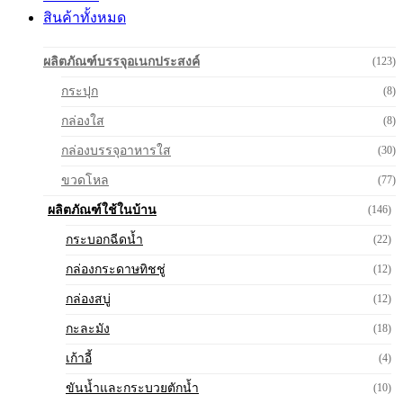
สินค้าทั้งหมด
ผลิตภัณฑ์บรรจุอเนกประสงค์
(123)
กระปุก
(8)
กล่องใส
(8)
กล่องบรรจุอาหารใส
(30)
ขวดโหล
(77)
ผลิตภัณฑ์ใช้ในบ้าน
(146)
กระบอกฉีดน้ำ
(22)
กล่องกระดาษทิชชู่
(12)
กล่องสบู่
(12)
กะละมัง
(18)
เก้าอี้
(4)
ขันน้ำและกระบวยตักน้ำ
(10)