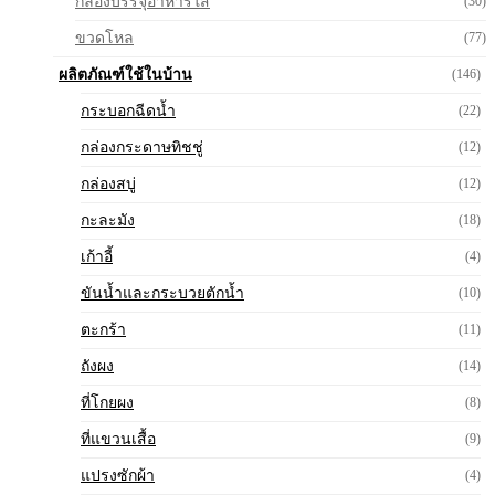
กล่องบรรจุอาหารใส
(30)
ขวดโหล
(77)
ผลิตภัณฑ์ใช้ในบ้าน
(146)
กระบอกฉีดน้ำ
(22)
กล่องกระดาษทิชชู่
(12)
กล่องสบู่
(12)
กะละมัง
(18)
เก้าอี้
(4)
ขันน้ำและกระบวยตักน้ำ
(10)
ตะกร้า
(11)
ถังผง
(14)
ที่โกยผง
(8)
ที่แขวนเสื้อ
(9)
แปรงซักผ้า
(4)