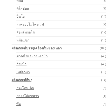
ทัพพี
(2)
ที่ใส่ช้อน
(2)
ปิ่นโต
(10)
ฝาครอบไมโครเวฟ
(2)
ส้อมจิ้มผลไม้
(17)
หม้อแขก
(10)
ผลิตภัณฑ์บรรจุเครื่องดื่ม/ของเหลว
(105)
ขวดน้ำและกระติกน้ำ
(46)
ถ้วยน้ำ
(40)
เหยือกน้ำ
(19)
ผลิตภัณฑ์อื่นๆ
(14)
กระโถนเด็ก
(6)
กล่องใส่เอกสาร
(1)
พัด
(3)