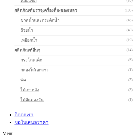
หม้อแขก
(10)
ผลิตภัณฑ์บรรจุเครื่องดื่ม/ของเหลว
(105)
ขวดน้ำและกระติกน้ำ
(46)
ถ้วยน้ำ
(40)
เหยือกน้ำ
(19)
ผลิตภัณฑ์อื่นๆ
(14)
กระโถนเด็ก
(6)
กล่องใส่เอกสาร
(1)
พัด
(3)
ไม้เกาหลัง
(3)
ไม้ตีแมลงวัน
(1)
ติดต่อเรา
ขอใบเสนอราคา
Menu