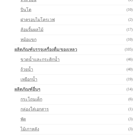
ปิ่นโต
(10)
ฝาครอบไมโครเวฟ
(2)
ส้อมจิ้มผลไม้
(17)
หม้อแขก
(10)
ผลิตภัณฑ์บรรจุเครื่องดื่ม/ของเหลว
(105)
ขวดน้ำและกระติกน้ำ
(46)
ถ้วยน้ำ
(40)
เหยือกน้ำ
(19)
ผลิตภัณฑ์อื่นๆ
(14)
กระโถนเด็ก
(6)
กล่องใส่เอกสาร
(1)
พัด
(3)
ไม้เกาหลัง
(3)