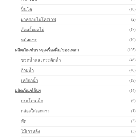
ปิ่นโต
(10)
ฝาครอบไมโครเวฟ
(2)
ส้อมจิ้มผลไม้
(17)
หม้อแขก
(10)
ผลิตภัณฑ์บรรจุเครื่องดื่ม/ของเหลว
(105)
ขวดน้ำและกระติกน้ำ
(46)
ถ้วยน้ำ
(40)
เหยือกน้ำ
(19)
ผลิตภัณฑ์อื่นๆ
(14)
กระโถนเด็ก
(6)
กล่องใส่เอกสาร
(1)
พัด
(3)
ไม้เกาหลัง
(3)