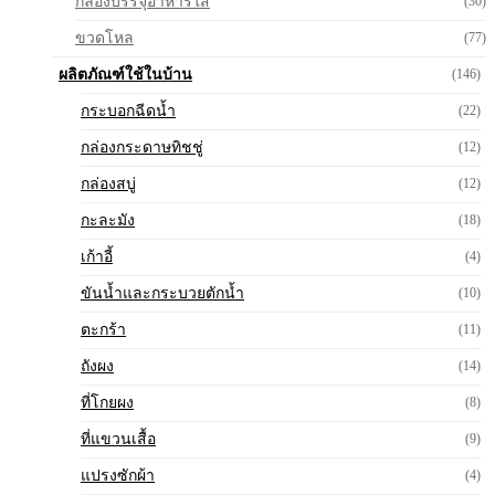
กล่องบรรจุอาหารใส
(30)
ขวดโหล
(77)
ผลิตภัณฑ์ใช้ในบ้าน
(146)
กระบอกฉีดน้ำ
(22)
กล่องกระดาษทิชชู่
(12)
กล่องสบู่
(12)
กะละมัง
(18)
เก้าอี้
(4)
ขันน้ำและกระบวยตักน้ำ
(10)
ตะกร้า
(11)
ถังผง
(14)
ที่โกยผง
(8)
ที่แขวนเสื้อ
(9)
แปรงซักผ้า
(4)