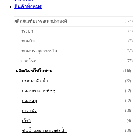
สินค้าทั้งหมด
ผลิตภัณฑ์บรรจุอเนกประสงค์
(123)
กระปุก
(8)
กล่องใส
(8)
กล่องบรรจุอาหารใส
(30)
ขวดโหล
(77)
ผลิตภัณฑ์ใช้ในบ้าน
(146)
กระบอกฉีดน้ำ
(22)
กล่องกระดาษทิชชู่
(12)
กล่องสบู่
(12)
กะละมัง
(18)
เก้าอี้
(4)
ขันน้ำและกระบวยตักน้ำ
(10)