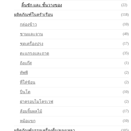
ลิ้นชัก และ ชั้นวางของ
(22)
ผลิตภัณฑ์ในครัวเรือน
(118)
กล่องข้าว
(10)
ชามและจาน
(49)
ชุดเครื่องปรุง
(17)
ตะแกรงและถาด
(35)
ถังแก๊ส
(1)
ทัพพี
(2)
ที่ใส่ช้อน
(2)
ปิ่นโต
(10)
ฝาครอบไมโครเวฟ
(2)
ส้อมจิ้มผลไม้
(17)
หม้อแขก
(10)
ผลิตภัณฑ์บรรจุเครื่องดื่ม/ของเหลว
(105)