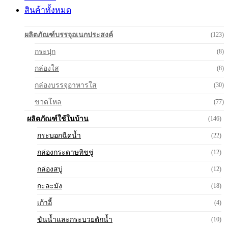
สินค้าทั้งหมด
ผลิตภัณฑ์บรรจุอเนกประสงค์
(123)
กระปุก
(8)
กล่องใส
(8)
กล่องบรรจุอาหารใส
(30)
ขวดโหล
(77)
ผลิตภัณฑ์ใช้ในบ้าน
(146)
กระบอกฉีดน้ำ
(22)
กล่องกระดาษทิชชู่
(12)
กล่องสบู่
(12)
กะละมัง
(18)
เก้าอี้
(4)
ขันน้ำและกระบวยตักน้ำ
(10)