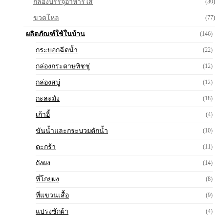
กล่องบรรจุอาหารใส
(30)
ขวดโหล
(77)
ผลิตภัณฑ์ใช้ในบ้าน
(146)
กระบอกฉีดน้ำ
(22)
กล่องกระดาษทิชชู่
(12)
กล่องสบู่
(12)
กะละมัง
(18)
เก้าอี้
(4)
ขันน้ำและกระบวยตักน้ำ
(10)
ตะกร้า
(11)
ถังผง
(14)
ที่โกยผง
(8)
ที่แขวนเสื้อ
(9)
แปรงซักผ้า
(4)