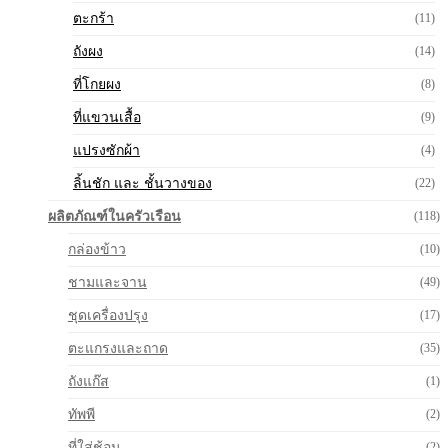
ตะกร้า
(11)
ถังผง
(14)
ที่โกยผง
(8)
ที่แขวนเสื้อ
(9)
แปรงซักผ้า
(4)
ลิ้นชัก และ ชั้นวางของ
(22)
ผลิตภัณฑ์ในครัวเรือน
(118)
กล่องข้าว
(10)
ชามและจาน
(49)
ชุดเครื่องปรุง
(17)
ตะแกรงและถาด
(35)
ถังแก๊ส
(1)
ทัพพี
(2)
ที่ใส่ช้อน
(2)