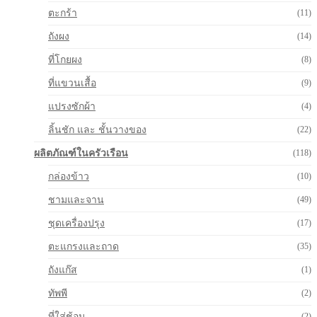
ตะกร้า
(11)
ถังผง
(14)
ที่โกยผง
(8)
ที่แขวนเสื้อ
(9)
แปรงซักผ้า
(4)
ลิ้นชัก และ ชั้นวางของ
(22)
ผลิตภัณฑ์ในครัวเรือน
(118)
กล่องข้าว
(10)
ชามและจาน
(49)
ชุดเครื่องปรุง
(17)
ตะแกรงและถาด
(35)
ถังแก๊ส
(1)
ทัพพี
(2)
ที่ใส่ช้อน
(2)