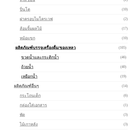
ปิ่นโต
(10)
ฝาครอบไมโครเวฟ
(2)
ส้อมจิ้มผลไม้
(17)
หม้อแขก
(10)
ผลิตภัณฑ์บรรจุเครื่องดื่ม/ของเหลว
(105)
ขวดน้ำและกระติกน้ำ
(46)
ถ้วยน้ำ
(40)
เหยือกน้ำ
(19)
ผลิตภัณฑ์อื่นๆ
(14)
กระโถนเด็ก
(6)
กล่องใส่เอกสาร
(1)
พัด
(3)
ไม้เกาหลัง
(3)