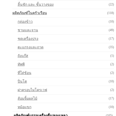
ลิ้นชัก และ ชั้นวางของ
(22)
ผลิตภัณฑ์ในครัวเรือน
(118)
กล่องข้าว
(10)
ชามและจาน
(49)
ชุดเครื่องปรุง
(17)
ตะแกรงและถาด
(35)
ถังแก๊ส
(1)
ทัพพี
(2)
ที่ใส่ช้อน
(2)
ปิ่นโต
(10)
ฝาครอบไมโครเวฟ
(2)
ส้อมจิ้มผลไม้
(17)
หม้อแขก
(10)
ผลิตภัณฑ์บรรจุเครื่องดื่ม/ของเหลว
(105)