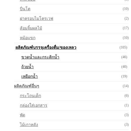
ปิ่นโต
(10)
ฝาครอบไมโครเวฟ
(2)
ส้อมจิ้มผลไม้
(17)
หม้อแขก
(10)
ผลิตภัณฑ์บรรจุเครื่องดื่ม/ของเหลว
(105)
ขวดน้ำและกระติกน้ำ
(46)
ถ้วยน้ำ
(40)
เหยือกน้ำ
(19)
ผลิตภัณฑ์อื่นๆ
(14)
กระโถนเด็ก
(6)
กล่องใส่เอกสาร
(1)
พัด
(3)
ไม้เกาหลัง
(3)