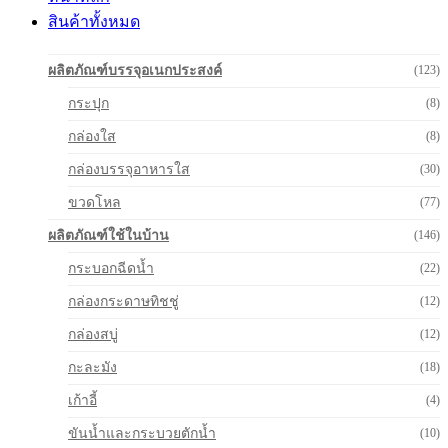
สินค้าทั้งหมด
ผลิตภัณฑ์บรรจุอเนกประสงค์
(123)
กระปุก
(8)
กล่องใส
(8)
กล่องบรรจุอาหารใส
(30)
ขวดโหล
(77)
ผลิตภัณฑ์ใช้ในบ้าน
(146)
กระบอกฉีดน้ำ
(22)
กล่องกระดาษทิชชู่
(12)
กล่องสบู่
(12)
กะละมัง
(18)
เก้าอี้
(4)
ขันน้ำและกระบวยตักน้ำ
(10)