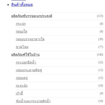
สินค้าทั้งหมด
ผลิตภัณฑ์บรรจุอเนกประสงค์
(123)
กระปุก
(8)
กล่องใส
(8)
กล่องบรรจุอาหารใส
(30)
ขวดโหล
(77)
ผลิตภัณฑ์ใช้ในบ้าน
(146)
กระบอกฉีดน้ำ
(22)
กล่องกระดาษทิชชู่
(12)
กล่องสบู่
(12)
กะละมัง
(18)
เก้าอี้
(4)
ขันน้ำและกระบวยตักน้ำ
(10)