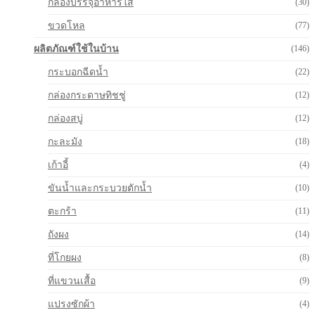
กล่องบรรจุอาหารใส
(30)
ขวดโหล
(77)
ผลิตภัณฑ์ใช้ในบ้าน
(146)
กระบอกฉีดน้ำ
(22)
กล่องกระดาษทิชชู่
(12)
กล่องสบู่
(12)
กะละมัง
(18)
เก้าอี้
(4)
ขันน้ำและกระบวยตักน้ำ
(10)
ตะกร้า
(11)
ถังผง
(14)
ที่โกยผง
(8)
ที่แขวนเสื้อ
(9)
แปรงซักผ้า
(4)