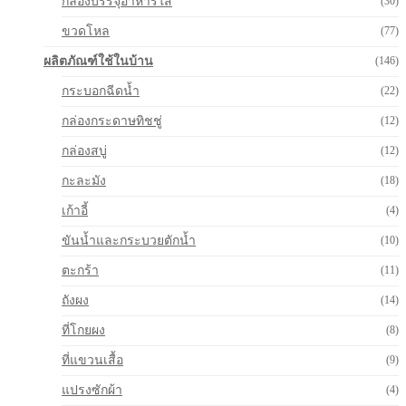
กล่องบรรจุอาหารใส
(30)
ขวดโหล
(77)
ผลิตภัณฑ์ใช้ในบ้าน
(146)
กระบอกฉีดน้ำ
(22)
กล่องกระดาษทิชชู่
(12)
กล่องสบู่
(12)
กะละมัง
(18)
เก้าอี้
(4)
ขันน้ำและกระบวยตักน้ำ
(10)
ตะกร้า
(11)
ถังผง
(14)
ที่โกยผง
(8)
ที่แขวนเสื้อ
(9)
แปรงซักผ้า
(4)