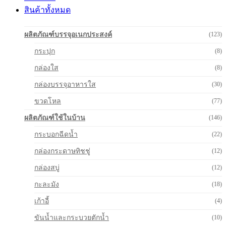
สินค้าทั้งหมด
ผลิตภัณฑ์บรรจุอเนกประสงค์
(123)
กระปุก
(8)
กล่องใส
(8)
กล่องบรรจุอาหารใส
(30)
ขวดโหล
(77)
ผลิตภัณฑ์ใช้ในบ้าน
(146)
กระบอกฉีดน้ำ
(22)
กล่องกระดาษทิชชู่
(12)
กล่องสบู่
(12)
กะละมัง
(18)
เก้าอี้
(4)
ขันน้ำและกระบวยตักน้ำ
(10)