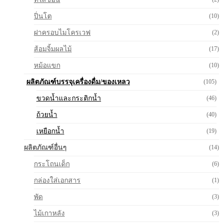
ปิ่นโต
(10)
ฝาครอบไมโครเวฟ
(2)
ส้อมจิ้มผลไม้
(17)
หม้อแขก
(10)
ผลิตภัณฑ์บรรจุเครื่องดื่ม/ของเหลว
(105)
ขวดน้ำและกระติกน้ำ
(46)
ถ้วยน้ำ
(40)
เหยือกน้ำ
(19)
ผลิตภัณฑ์อื่นๆ
(14)
กระโถนเด็ก
(6)
กล่องใส่เอกสาร
(1)
พัด
(3)
ไม้เกาหลัง
(3)