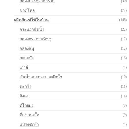
กล่องบรรจุอาหารใส
(30)
ขวดโหล
(77)
ผลิตภัณฑ์ใช้ในบ้าน
(146)
กระบอกฉีดน้ำ
(22)
กล่องกระดาษทิชชู่
(12)
กล่องสบู่
(12)
กะละมัง
(18)
เก้าอี้
(4)
ขันน้ำและกระบวยตักน้ำ
(10)
ตะกร้า
(11)
ถังผง
(14)
ที่โกยผง
(8)
ที่แขวนเสื้อ
(9)
แปรงซักผ้า
(4)