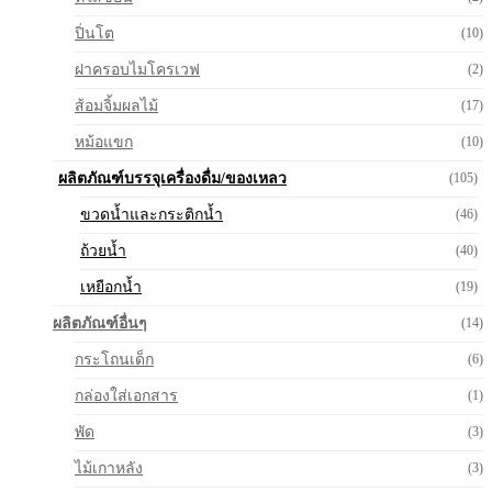
ปิ่นโต
(10)
ฝาครอบไมโครเวฟ
(2)
ส้อมจิ้มผลไม้
(17)
หม้อแขก
(10)
ผลิตภัณฑ์บรรจุเครื่องดื่ม/ของเหลว
(105)
ขวดน้ำและกระติกน้ำ
(46)
ถ้วยน้ำ
(40)
เหยือกน้ำ
(19)
ผลิตภัณฑ์อื่นๆ
(14)
กระโถนเด็ก
(6)
กล่องใส่เอกสาร
(1)
พัด
(3)
ไม้เกาหลัง
(3)