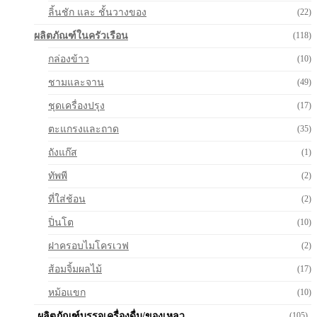
ลิ้นชัก และ ชั้นวางของ
(22)
ผลิตภัณฑ์ในครัวเรือน
(118)
กล่องข้าว
(10)
ชามและจาน
(49)
ชุดเครื่องปรุง
(17)
ตะแกรงและถาด
(35)
ถังแก๊ส
(1)
ทัพพี
(2)
ที่ใส่ช้อน
(2)
ปิ่นโต
(10)
ฝาครอบไมโครเวฟ
(2)
ส้อมจิ้มผลไม้
(17)
หม้อแขก
(10)
ผลิตภัณฑ์บรรจุเครื่องดื่ม/ของเหลว
(105)