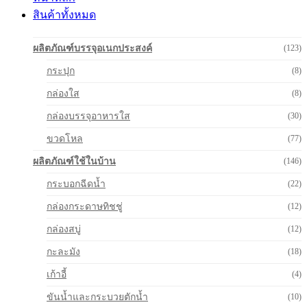
สินค้าทั้งหมด
ผลิตภัณฑ์บรรจุอเนกประสงค์
(123)
กระปุก
(8)
กล่องใส
(8)
กล่องบรรจุอาหารใส
(30)
ขวดโหล
(77)
ผลิตภัณฑ์ใช้ในบ้าน
(146)
กระบอกฉีดน้ำ
(22)
กล่องกระดาษทิชชู่
(12)
กล่องสบู่
(12)
กะละมัง
(18)
เก้าอี้
(4)
ขันน้ำและกระบวยตักน้ำ
(10)