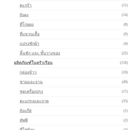
ตะกร้า
(11)
ถังผง
(14)
ที่โกยผง
(8)
ที่แขวนเสื้อ
(9)
แปรงซักผ้า
(4)
ลิ้นชัก และ ชั้นวางของ
(22)
ผลิตภัณฑ์ในครัวเรือน
(118)
กล่องข้าว
(10)
ชามและจาน
(49)
ชุดเครื่องปรุง
(17)
ตะแกรงและถาด
(35)
ถังแก๊ส
(1)
ทัพพี
(2)
ที่ใส่ช้อน
(2)