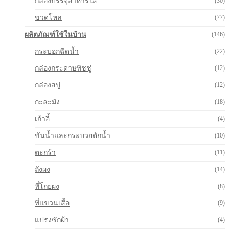
กล่องบรรจุอาหารใส
(30)
ขวดโหล
(77)
ผลิตภัณฑ์ใช้ในบ้าน
(146)
กระบอกฉีดน้ำ
(22)
กล่องกระดาษทิชชู่
(12)
กล่องสบู่
(12)
กะละมัง
(18)
เก้าอี้
(4)
ขันน้ำและกระบวยตักน้ำ
(10)
ตะกร้า
(11)
ถังผง
(14)
ที่โกยผง
(8)
ที่แขวนเสื้อ
(9)
แปรงซักผ้า
(4)